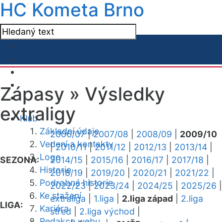
HC Kometa Brno
Zápasy »
Výsledky
extraligy
Klub
Základní údaje
2006/07
|
2007/08
|
2008/09
|
2009/10
Vedení a kontakty
|
2010/11
|
2011/12
|
2012/13
|
2013/14
|
Logo
SEZONA:
2014/15
|
2015/16
|
2016/17
|
2017/18
|
Historie
2018/19
|
2019/20
|
2020/21
|
2021/22
|
Podrobná historie
2022/23
|
2023/24
|
2024/25
|
2025/26
|
Ke stažení
extraliga
|
1.liga
|
2.liga západ
|
2.liga
LIGA:
Kariéra
střed
|
2.liga východ
|
Redakce webu