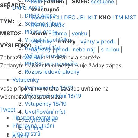
kolo
|
datum
|
SMĚR:
sestupně
|
SEŘADIT:
DRFG Arena
vzestupně
|
DRFG Arena
všechny
CLI
DEC
JBL
KLT
KNO
LTM
MST
TÝM:
Schéma tribun
RIS
ROU
SOK
Plánek areny
MÍSTO:
všude
|
doma
|
venku
|
Virtuální prohlídka
všechny
|
remízy
|
výhry v prodl.
|
VÝSLEDKY:
Návštěvní řád
nájezdy
|
prodl. nebo náj.
|
s nulou
|
Veřejné bruslení
Zobrazit
tabulku
této sezóny a soutěže.
PRESS: pro novináře
Zadaným parametrům nevyhovuje žádný zápas.
Rozpis ledové plochy
Vstupenky
Permanentky 18/19
Vaše připomínky k této stránce uvítáme na
Přípravná utkání 18/19
webmaster
@esports.cz.
Vstupenky 18/19
Tweet
Uvolňování míst
Tipsport extraliga
Zvýhodněné
Přípravná utkání
On-line
Liga mistrů
A-tým