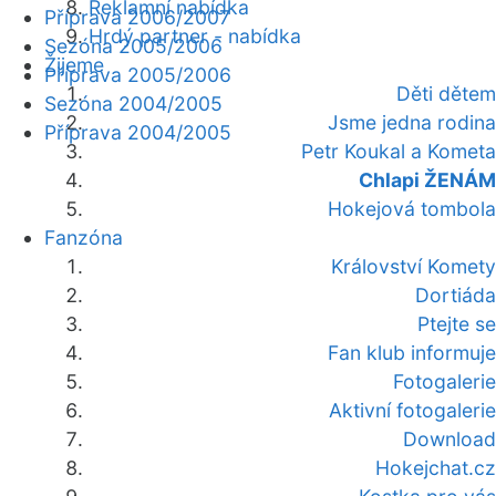
Reklamní nabídka
Příprava 2006/2007
Hrdý partner - nabídka
Sezóna 2005/2006
Žijeme
Příprava 2005/2006
Děti dětem
Sezóna 2004/2005
Jsme jedna rodina
Příprava 2004/2005
Petr Koukal a Kometa
Chlapi ŽENÁM
Hokejová tombola
Fanzóna
Království Komety
Dortiáda
Ptejte se
Fan klub informuje
Fotogalerie
Aktivní fotogalerie
Download
Hokejchat.cz