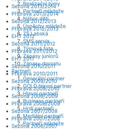
Realizační týmy
Sezóna 2013/2014
Partneři mládeže
Příprava 2013/2014
Nábor dětí
Sezóna 2012/2013
Úspěchy mládeže
Příprava 2012/2013
ZŠ Labská
EHT 2012
SMS servis
Sezóna 2011/2012
Týmová fota
Příprava 2011/2012
Zápasy juniorů
EHT 2011
Zápasy dorostu
Sezóna 2010/2011
Partneři
Příprava 2010/2011
Generální partner
Sezóna 2009/2010
GOLD hlavní partner
Příprava 2009/2010
Hlavní partneři
Sezóna 2008/2009
Business partneři
Příprava 2008/2009
Hrdí partneři
Sezóna 2007/2008
Mediální partneři
Příprava 2007/2008
Partneři mládeže
Sezóna 2006/2007