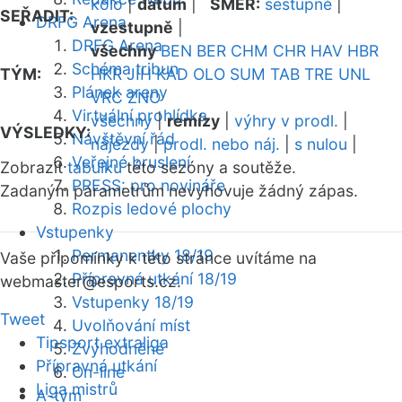
kolo
|
datum
|
SMĚR:
sestupně
|
SEŘADIT:
DRFG Arena
vzestupně
|
DRFG Arena
všechny
BEN
BER
CHM
CHR
HAV
HBR
Schéma tribun
TÝM:
HKR
JIH
KAD
OLO
SUM
TAB
TRE
UNL
Plánek areny
VRC
ZNO
Virtuální prohlídka
všechny
|
remízy
|
výhry v prodl.
|
VÝSLEDKY:
Návštěvní řád
nájezdy
|
prodl. nebo náj.
|
s nulou
|
Veřejné bruslení
Zobrazit
tabulku
této sezóny a soutěže.
PRESS: pro novináře
Zadaným parametrům nevyhovuje žádný zápas.
Rozpis ledové plochy
Vstupenky
Permanentky 18/19
Vaše připomínky k této stránce uvítáme na
Přípravná utkání 18/19
webmaster
@esports.cz.
Vstupenky 18/19
Tweet
Uvolňování míst
Tipsport extraliga
Zvýhodněné
Přípravná utkání
On-line
Liga mistrů
A-tým