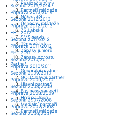
Realizační týmy
Sezóna 2013/2014
Partneři mládeže
Příprava 2013/2014
Nábor dětí
Sezóna 2012/2013
Úspěchy mládeže
Příprava 2012/2013
ZŠ Labská
EHT 2012
SMS servis
Sezóna 2011/2012
Týmová fota
Příprava 2011/2012
Zápasy juniorů
EHT 2011
Zápasy dorostu
Sezóna 2010/2011
Partneři
Příprava 2010/2011
Generální partner
Sezóna 2009/2010
GOLD hlavní partner
Příprava 2009/2010
Hlavní partneři
Sezóna 2008/2009
Business partneři
Příprava 2008/2009
Hrdí partneři
Sezóna 2007/2008
Mediální partneři
Příprava 2007/2008
Partneři mládeže
Sezóna 2006/2007