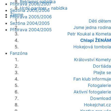
Reklamní nabídka
Příprava 2006/2007
Hrdý partner - nabídka
Sezóna 2005/2006
Žijeme
Příprava 2005/2006
Děti dětem
Sezóna 2004/2005
Jsme jedna rodina
Příprava 2004/2005
Petr Koukal a Kometa
Chlapi ŽENÁM
Hokejová tombola
Fanzóna
Království Komety
Dortiáda
Ptejte se
Fan klub informuje
Fotogalerie
Aktivní fotogalerie
Download
Hokejchat.cz