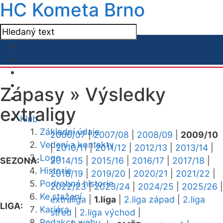
HC Kometa Brno
Zápasy »
Výsledky
extraligy
Klub
Základní údaje
2006/07
|
2007/08
|
2008/09
|
2009/10
Vedení a kontakty
|
2010/11
|
2011/12
|
2012/13
|
2013/14
|
Logo
SEZONA:
2014/15
|
2015/16
|
2016/17
|
2017/18
|
Historie
2018/19
|
2019/20
|
2020/21
|
2021/22
|
Podrobná historie
2022/23
|
2023/24
|
2024/25
|
2025/26
|
Ke stažení
extraliga
|
1.liga
|
2.liga západ
|
2.liga
LIGA:
Kariéra
střed
|
2.liga východ
|
Redakce webu