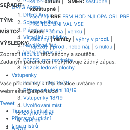
kolo
|
datum
|
SMĚR:
sestupně
|
SEŘADIT:
DRFG Arena
vzestupně
|
DRFG Arena
všechny
BRE
FRM
HOD
NJI
OPA
ORL
PRE
TÝM:
Schéma tribun
PRO
TEC
UNI
VAL
VSE
Plánek areny
MÍSTO:
všude
|
doma
|
venku
|
Virtuální prohlídka
všechny
|
remízy
|
výhry v prodl.
|
VÝSLEDKY:
Návštěvní řád
nájezdy
|
prodl. nebo náj.
|
s nulou
|
Veřejné bruslení
Zobrazit
tabulku
této sezóny a soutěže.
PRESS: pro novináře
Zadaným parametrům nevyhovuje žádný zápas.
Rozpis ledové plochy
Vstupenky
Permanentky 18/19
Vaše připomínky k této stránce uvítáme na
Přípravná utkání 18/19
webmaster
@esports.cz.
Vstupenky 18/19
Tweet
Uvolňování míst
Tipsport extraliga
Zvýhodněné
Přípravná utkání
On-line
Liga mistrů
A-tým