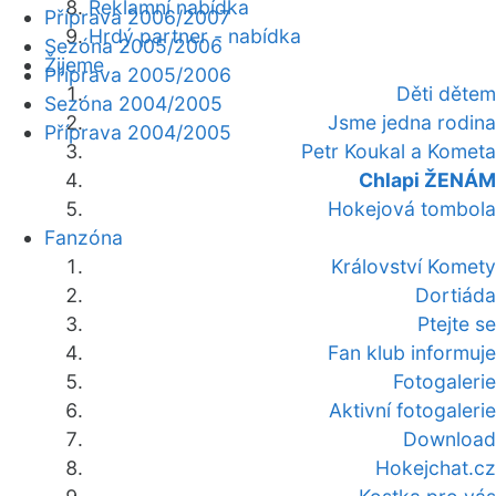
Reklamní nabídka
Příprava 2006/2007
Hrdý partner - nabídka
Sezóna 2005/2006
Žijeme
Příprava 2005/2006
Děti dětem
Sezóna 2004/2005
Jsme jedna rodina
Příprava 2004/2005
Petr Koukal a Kometa
Chlapi ŽENÁM
Hokejová tombola
Fanzóna
Království Komety
Dortiáda
Ptejte se
Fan klub informuje
Fotogalerie
Aktivní fotogalerie
Download
Hokejchat.cz