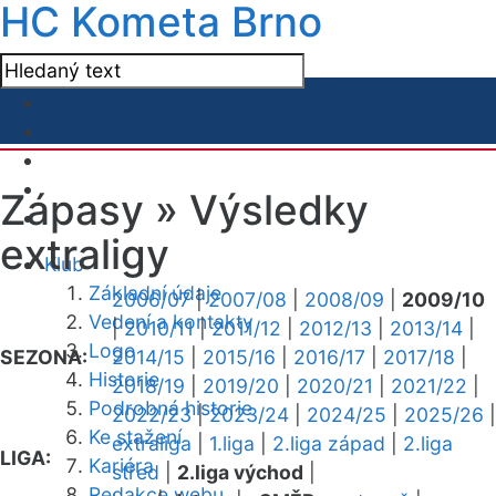
HC Kometa Brno
Zápasy »
Výsledky
extraligy
Klub
Základní údaje
2006/07
|
2007/08
|
2008/09
|
2009/10
Vedení a kontakty
|
2010/11
|
2011/12
|
2012/13
|
2013/14
|
Logo
SEZONA:
2014/15
|
2015/16
|
2016/17
|
2017/18
|
Historie
2018/19
|
2019/20
|
2020/21
|
2021/22
|
Podrobná historie
2022/23
|
2023/24
|
2024/25
|
2025/26
|
Ke stažení
extraliga
|
1.liga
|
2.liga západ
|
2.liga
LIGA:
Kariéra
střed
|
2.liga východ
|
Redakce webu