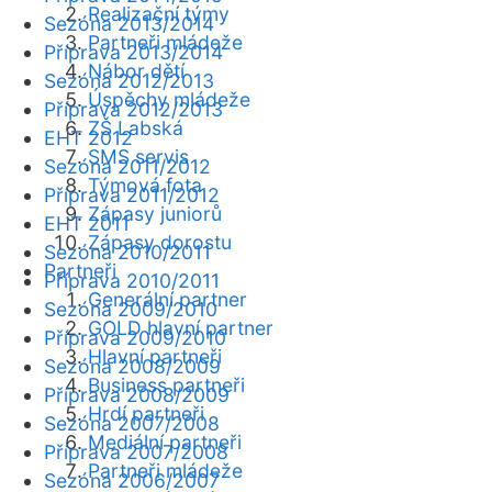
Realizační týmy
Sezóna 2013/2014
Partneři mládeže
Příprava 2013/2014
Nábor dětí
Sezóna 2012/2013
Úspěchy mládeže
Příprava 2012/2013
ZŠ Labská
EHT 2012
SMS servis
Sezóna 2011/2012
Týmová fota
Příprava 2011/2012
Zápasy juniorů
EHT 2011
Zápasy dorostu
Sezóna 2010/2011
Partneři
Příprava 2010/2011
Generální partner
Sezóna 2009/2010
GOLD hlavní partner
Příprava 2009/2010
Hlavní partneři
Sezóna 2008/2009
Business partneři
Příprava 2008/2009
Hrdí partneři
Sezóna 2007/2008
Mediální partneři
Příprava 2007/2008
Partneři mládeže
Sezóna 2006/2007