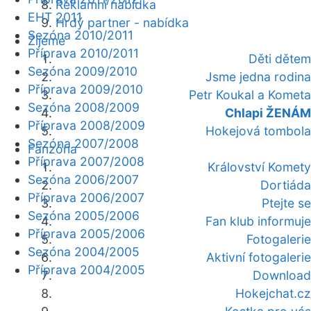
Reklamní nabídka
EHT 2011
Hrdý partner - nabídka
Sezóna 2010/2011
Žijeme
Příprava 2010/2011
Děti dětem
Sezóna 2009/2010
Jsme jedna rodina
Příprava 2009/2010
Petr Koukal a Kometa
Sezóna 2008/2009
Chlapi ŽENÁM
Příprava 2008/2009
Hokejová tombola
Sezóna 2007/2008
Fanzóna
Příprava 2007/2008
Království Komety
Sezóna 2006/2007
Dortiáda
Příprava 2006/2007
Ptejte se
Sezóna 2005/2006
Fan klub informuje
Příprava 2005/2006
Fotogalerie
Sezóna 2004/2005
Aktivní fotogalerie
Příprava 2004/2005
Download
Hokejchat.cz