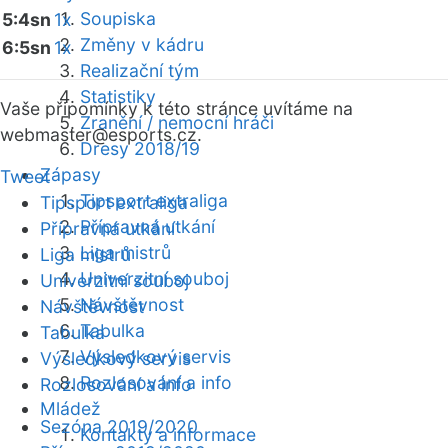
Soupiska
5:4sn
1x
Změny v kádru
6:5sn
1x
Realizační tým
Statistiky
Vaše připomínky k této stránce uvítáme na
Zranění / nemocní hráči
webmaster
@esports.cz.
Dresy 2018/19
Zápasy
Tweet
Tipsport extraliga
Tipsport extraliga
Přípravná utkání
Přípravná utkání
Liga mistrů
Liga mistrů
Univerzitní souboj
Univerzitní souboj
Návštěvnost
Návštěvnost
Tabulka
Tabulka
Výsledkový servis
Výsledkový servis
Rozlosování a info
Rozlosování a info
Mládež
Sezóna 2019/2020
Kontakty a informace