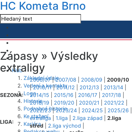
HC Kometa Brno
Zápasy »
Výsledky
extraligy
Klub
Základní údaje
2006/07
|
2007/08
|
2008/09
|
2009/10
Vedení a kontakty
|
2010/11
|
2011/12
|
2012/13
|
2013/14
|
Logo
SEZONA:
2014/15
|
2015/16
|
2016/17
|
2017/18
|
Historie
2018/19
|
2019/20
|
2020/21
|
2021/22
|
Podrobná historie
2022/23
|
2023/24
|
2024/25
|
2025/26
|
Ke stažení
extraliga
|
1.liga
|
2.liga západ
|
2.liga
LIGA:
Kariéra
střed
|
2.liga východ
|
Redakce webu