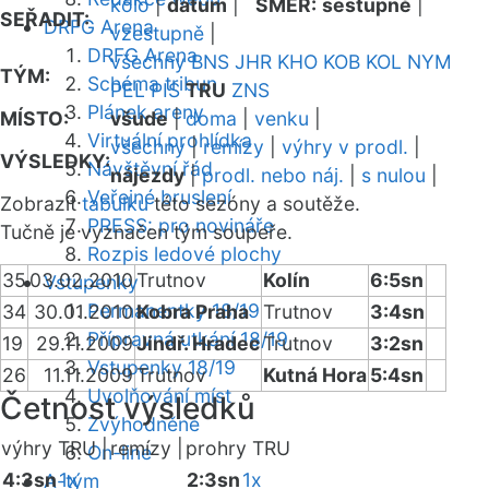
kolo
|
datum
|
SMĚR:
sestupně
|
SEŘADIT:
DRFG Arena
vzestupně
|
DRFG Arena
všechny
BNS
JHR
KHO
KOB
KOL
NYM
TÝM:
Schéma tribun
PEL
PIS
TRU
ZNS
Plánek areny
MÍSTO:
všude
|
doma
|
venku
|
Virtuální prohlídka
všechny
|
remízy
|
výhry v prodl.
|
VÝSLEDKY:
Návštěvní řád
nájezdy
|
prodl. nebo náj.
|
s nulou
|
Veřejné bruslení
Zobrazit
tabulku
této sezóny a soutěže.
PRESS: pro novináře
Tučně je vyznačen tým soupeře.
Rozpis ledové plochy
35
03.02.2010
Trutnov
Kolín
6:5sn
Vstupenky
Permanentky 18/19
34
30.01.2010
Kobra Praha
Trutnov
3:4sn
Přípravná utkání 18/19
19
29.11.2009
Jindř. Hradec
Trutnov
3:2sn
Vstupenky 18/19
26
11.11.2009
Trutnov
Kutná Hora
5:4sn
Uvolňování míst
Četnost výsledků
Zvýhodněné
výhry TRU |
remízy |
prohry TRU
On-line
4:3sn
1x
2:3sn
1x
A-tým