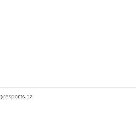
r
@esports.cz.