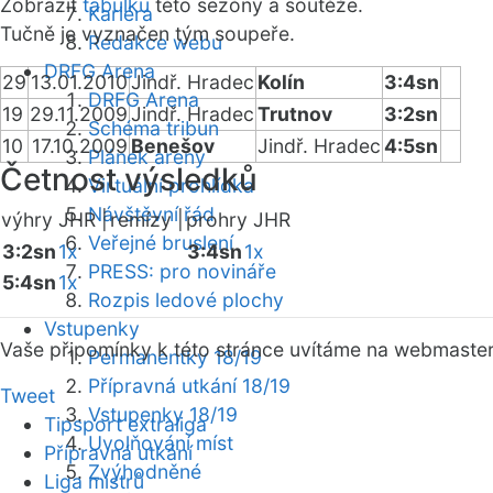
Zobrazit
tabulku
této sezóny a soutěže.
Kariéra
Tučně je vyznačen tým soupeře.
Redakce webu
DRFG Arena
29
13.01.2010
Jindř. Hradec
Kolín
3:4sn
DRFG Arena
19
29.11.2009
Jindř. Hradec
Trutnov
3:2sn
Schéma tribun
10
17.10.2009
Benešov
Jindř. Hradec
4:5sn
Plánek areny
Četnost výsledků
Virtuální prohlídka
Návštěvní řád
výhry JHR |
remízy |
prohry JHR
Veřejné bruslení
3:2sn
1x
3:4sn
1x
PRESS: pro novináře
5:4sn
1x
Rozpis ledové plochy
Vstupenky
Vaše připomínky k této stránce uvítáme na webmaste
Permanentky 18/19
Přípravná utkání 18/19
Tweet
Vstupenky 18/19
Tipsport extraliga
Uvolňování míst
Přípravná utkání
Zvýhodněné
Liga mistrů