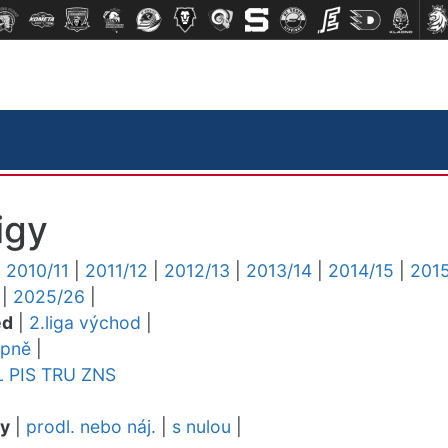
igy
|
2010/11
|
2011/12
|
2012/13
|
2013/14
|
2014/15
|
2015
|
2025/26
|
ed
|
2.liga východ
|
upně
|
L
PIS
TRU
ZNS
dy
|
prodl. nebo náj.
|
s nulou
|