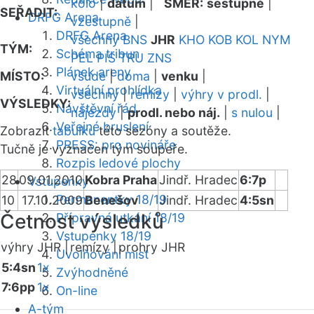
kolo
|
datum
|
SMĚR:
sestupně
|
SEŘADIT:
DRFG Arena
vzestupně
|
DRFG Arena
všechny
BNS
JHR
KHO
KOB
KOL
NYM
TÝM:
Schéma tribun
PEL
PIS
TRU
ZNS
Plánek areny
MÍSTO:
všude
|
doma
|
venku
|
Virtuální prohlídka
všechny
|
remízy
|
výhry v prodl.
|
VÝSLEDKY:
Návštěvní řád
nájezdy
|
prodl. nebo náj.
|
s nulou
|
Veřejné bruslení
Zobrazit
tabulku
této sezóny a soutěže.
PRESS: pro novináře
Tučně je vyznačen tým soupeře.
Rozpis ledové plochy
28
09.01.2010
Kobra Praha
Jindř. Hradec
6:7p
Vstupenky
Permanentky 18/19
10
17.10.2009
Benešov
Jindř. Hradec
4:5sn
Četnost výsledků
Přípravná utkání 18/19
Vstupenky 18/19
výhry JHR |
remízy |
prohry JHR
Uvolňování míst
5:4sn
1x
Zvýhodněné
7:6pp
1x
On-line
A-tým