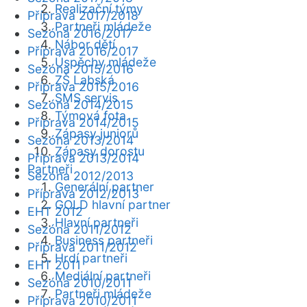
Realizační týmy
Příprava 2017/2018
Partneři mládeže
Sezóna 2016/2017
Nábor dětí
Příprava 2016/2017
Úspěchy mládeže
Sezóna 2015/2016
ZŠ Labská
Příprava 2015/2016
SMS servis
Sezóna 2014/2015
Týmová fota
Příprava 2014/2015
Zápasy juniorů
Sezóna 2013/2014
Zápasy dorostu
Příprava 2013/2014
Partneři
Sezóna 2012/2013
Generální partner
Příprava 2012/2013
GOLD hlavní partner
EHT 2012
Hlavní partneři
Sezóna 2011/2012
Business partneři
Příprava 2011/2012
Hrdí partneři
EHT 2011
Mediální partneři
Sezóna 2010/2011
Partneři mládeže
Příprava 2010/2011