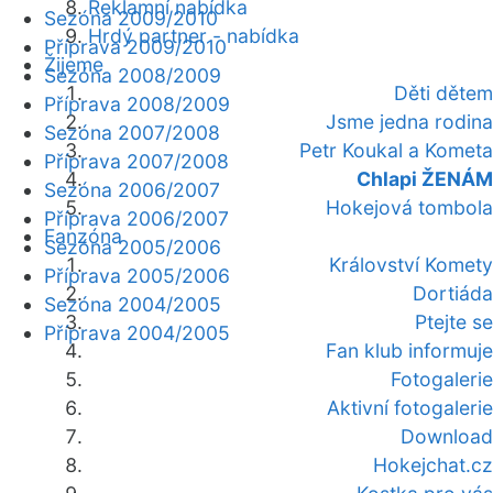
Reklamní nabídka
Sezóna 2009/2010
Hrdý partner - nabídka
Příprava 2009/2010
Žijeme
Sezóna 2008/2009
Děti dětem
Příprava 2008/2009
Jsme jedna rodina
Sezóna 2007/2008
Petr Koukal a Kometa
Příprava 2007/2008
Chlapi ŽENÁM
Sezóna 2006/2007
Hokejová tombola
Příprava 2006/2007
Fanzóna
Sezóna 2005/2006
Království Komety
Příprava 2005/2006
Dortiáda
Sezóna 2004/2005
Ptejte se
Příprava 2004/2005
Fan klub informuje
Fotogalerie
Aktivní fotogalerie
Download
Hokejchat.cz