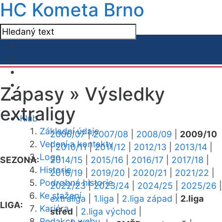
HC Kometa Brno
Zápasy »
Výsledky
extraligy
Klub
Základní údaje
2006/07
|
2007/08
|
2008/09
|
2009/10
Vedení a kontakty
|
2010/11
|
2011/12
|
2012/13
|
2013/14
|
Logo
SEZONA:
2014/15
|
2015/16
|
2016/17
|
2017/18
|
Historie
2018/19
|
2019/20
|
2020/21
|
2021/22
|
Podrobná historie
2022/23
|
2023/24
|
2024/25
|
2025/26
|
Ke stažení
extraliga
|
1.liga
|
2.liga západ
|
2.liga
LIGA:
Kariéra
střed
|
2.liga východ
|
Redakce webu