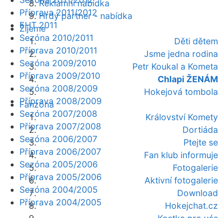
Reklamní nabídka
Příprava 2011/2012
Hrdý partner - nabídka
EHT 2011
Žijeme
Sezóna 2010/2011
Děti dětem
Příprava 2010/2011
Jsme jedna rodina
Sezóna 2009/2010
Petr Koukal a Kometa
Příprava 2009/2010
Chlapi ŽENÁM
Sezóna 2008/2009
Hokejová tombola
Příprava 2008/2009
Fanzóna
Sezóna 2007/2008
Království Komety
Příprava 2007/2008
Dortiáda
Sezóna 2006/2007
Ptejte se
Příprava 2006/2007
Fan klub informuje
Sezóna 2005/2006
Fotogalerie
Příprava 2005/2006
Aktivní fotogalerie
Sezóna 2004/2005
Download
Příprava 2004/2005
Hokejchat.cz