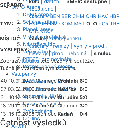
kolo
|
datum
|
SMĚR:
sestupně
|
SEŘADIT:
DRFG Arena
vzestupně
|
DRFG Arena
všechny
BEN
BER
CHM
CHR
HAV
HBR
Schéma tribun
TÝM:
HKR
JIH
KAD
KOM
MST
OLO
POR
TRE
Plánek areny
UNL
VRC
Virtuální prohlídka
MÍSTO:
všude
|
doma
|
venku
|
Návštěvní řád
všechny
|
remízy
|
výhry v prodl.
|
VÝSLEDKY:
Veřejné bruslení
nájezdy
|
prodl. nebo náj.
|
s nulou
|
PRESS: pro novináře
Zobrazit
tabulku
této sezóny a soutěže.
Rozpis ledové plochy
Tučně je vyznačen tým soupeře.
Vstupenky
40
10.01.2009
Olomouc
Vrchlabí
6:0
Permanentky 18/19
Přípravná utkání 18/19
37
03.01.2009
Olomouc
Havířov
6:0
Vstupenky 18/19
31
10.12.2008
Olomouc
Chrudim
5:0
Uvolňování míst
18
29.10.2008
Kometa
Olomouc
3:0
Zvýhodněné
13
15.10.2008
Olomouc
Kadaň
0:4
On-line
Četnost výsledků
A-tým