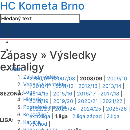
HC Kometa Brno
Zápasy »
Výsledky
extraligy
Klub
Základní údaje
2006/07
|
2007/08
|
2008/09
|
2009/10
Vedení a kontakty
|
2010/11
|
2011/12
|
2012/13
|
2013/14
|
Logo
SEZONA:
2014/15
|
2015/16
|
2016/17
|
2017/18
|
Historie
2018/19
|
2019/20
|
2020/21
|
2021/22
|
Podrobná historie
2022/23
|
2023/24
|
2024/25
|
2025/26
|
Ke stažení
extraliga
|
1.liga
|
2.liga západ
|
2.liga
LIGA:
Kariéra
východ
|
Redakce webu