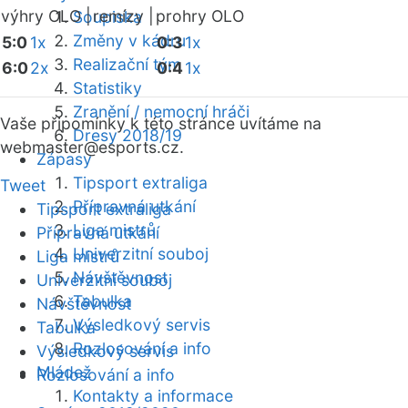
výhry OLO |
remízy |
prohry OLO
Soupiska
Změny v kádru
5:0
1x
0:3
1x
Realizační tým
6:0
2x
0:4
1x
Statistiky
Zranění / nemocní hráči
Vaše připomínky k této stránce uvítáme na
Dresy 2018/19
webmaster
@esports.cz.
Zápasy
Tipsport extraliga
Tweet
Přípravná utkání
Tipsport extraliga
Liga mistrů
Přípravná utkání
Univerzitní souboj
Liga mistrů
Návštěvnost
Univerzitní souboj
Tabulka
Návštěvnost
Výsledkový servis
Tabulka
Rozlosování a info
Výsledkový servis
Mládež
Rozlosování a info
Kontakty a informace