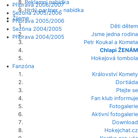
Reklamní nabídka
Příprava 2006/2007
Hrdý partner - nabídka
Sezóna 2005/2006
Žijeme
Příprava 2005/2006
Děti dětem
Sezóna 2004/2005
Jsme jedna rodina
Příprava 2004/2005
Petr Koukal a Kometa
Chlapi ŽENÁM
Hokejová tombola
Fanzóna
Království Komety
Dortiáda
Ptejte se
Fan klub informuje
Fotogalerie
Aktivní fotogalerie
Download
Hokejchat.cz