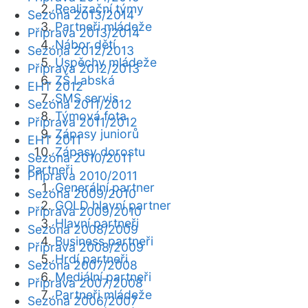
Realizační týmy
Sezóna 2013/2014
Partneři mládeže
Příprava 2013/2014
Nábor dětí
Sezóna 2012/2013
Úspěchy mládeže
Příprava 2012/2013
ZŠ Labská
EHT 2012
SMS servis
Sezóna 2011/2012
Týmová fota
Příprava 2011/2012
Zápasy juniorů
EHT 2011
Zápasy dorostu
Sezóna 2010/2011
Partneři
Příprava 2010/2011
Generální partner
Sezóna 2009/2010
GOLD hlavní partner
Příprava 2009/2010
Hlavní partneři
Sezóna 2008/2009
Business partneři
Příprava 2008/2009
Hrdí partneři
Sezóna 2007/2008
Mediální partneři
Příprava 2007/2008
Partneři mládeže
Sezóna 2006/2007