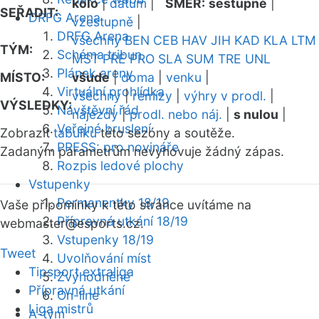
kolo
|
datum
|
SMĚR:
sestupně
|
SEŘADIT:
DRFG Arena
vzestupně
|
DRFG Arena
všechny
BEN
CEB
HAV
JIH
KAD
KLA
LTM
TÝM:
Schéma tribun
MST
PRE
PRO
SLA
SUM
TRE
UNL
Plánek areny
MÍSTO:
všude
|
doma
|
venku
|
Virtuální prohlídka
všechny
|
remízy
|
výhry v prodl.
|
VÝSLEDKY:
Návštěvní řád
nájezdy
|
prodl. nebo náj.
|
s nulou
|
Veřejné bruslení
Zobrazit
tabulku
této sezóny a soutěže.
PRESS: pro novináře
Zadaným parametrům nevyhovuje žádný zápas.
Rozpis ledové plochy
Vstupenky
Permanentky 18/19
Vaše připomínky k této stránce uvítáme na
Přípravná utkání 18/19
webmaster
@esports.cz.
Vstupenky 18/19
Tweet
Uvolňování míst
Tipsport extraliga
Zvýhodněné
Přípravná utkání
On-line
Liga mistrů
A-tým