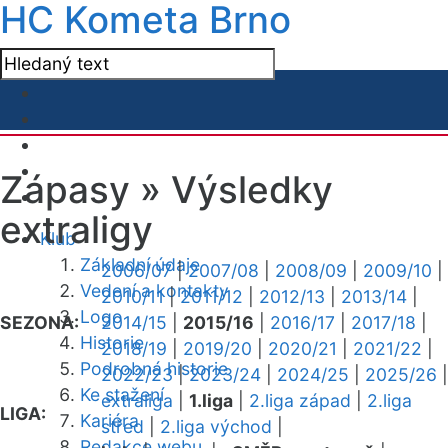
HC Kometa Brno
Zápasy »
Výsledky
extraligy
Klub
Základní údaje
2006/07
|
2007/08
|
2008/09
|
2009/10
|
Vedení a kontakty
2010/11
|
2011/12
|
2012/13
|
2013/14
|
Logo
SEZONA:
2014/15
|
2015/16
|
2016/17
|
2017/18
|
Historie
2018/19
|
2019/20
|
2020/21
|
2021/22
|
Podrobná historie
2022/23
|
2023/24
|
2024/25
|
2025/26
|
Ke stažení
extraliga
|
1.liga
|
2.liga západ
|
2.liga
LIGA:
Kariéra
střed
|
2.liga východ
|
Redakce webu