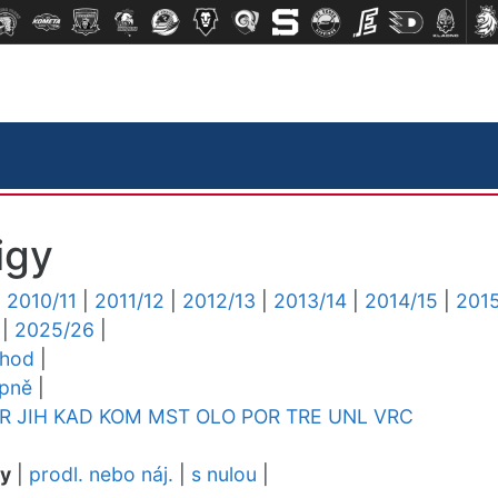
igy
|
2010/11
|
2011/12
|
2012/13
|
2013/14
|
2014/15
|
2015
|
2025/26
|
chod
|
upně
|
R
JIH
KAD
KOM
MST
OLO
POR
TRE
UNL
VRC
dy
|
prodl. nebo náj.
|
s nulou
|