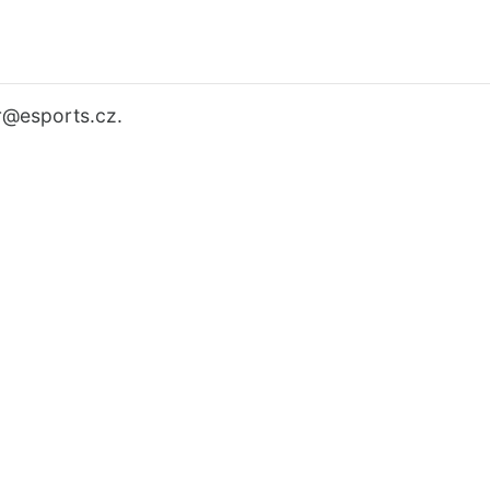
r
@esports.cz.