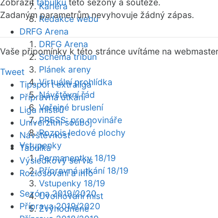
Zobrazit
tabulku
této sezóny a soutěže.
Kariéra
Zadaným parametrům nevyhovuje žádný zápas.
Redakce webu
DRFG Arena
DRFG Arena
Vaše připomínky k této stránce uvítáme na webmaste
Schéma tribun
Plánek areny
Tweet
Virtuální prohlídka
Tipsport extraliga
Návštěvní řád
Přípravná utkání
Veřejné bruslení
Liga mistrů
PRESS: pro novináře
Univerzitní souboj
Rozpis ledové plochy
Návštěvnost
Vstupenky
Tabulka
Permanentky 18/19
Výsledkový servis
Přípravná utkání 18/19
Rozlosování a info
Vstupenky 18/19
Sezóna 2019/2020
Uvolňování míst
Příprava 2019/2020
Zvýhodněné