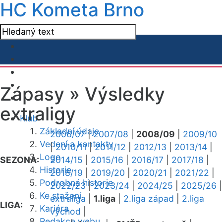
HC Kometa Brno
Zápasy »
Výsledky
extraligy
Klub
Základní údaje
2006/07
|
2007/08
|
2008/09
|
2009/10
Vedení a kontakty
|
2010/11
|
2011/12
|
2012/13
|
2013/14
|
Logo
SEZONA:
2014/15
|
2015/16
|
2016/17
|
2017/18
|
Historie
2018/19
|
2019/20
|
2020/21
|
2021/22
|
Podrobná historie
2022/23
|
2023/24
|
2024/25
|
2025/26
|
Ke stažení
extraliga
|
1.liga
|
2.liga západ
|
2.liga
LIGA:
Kariéra
východ
|
Redakce webu