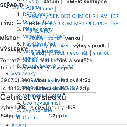
kolo
|
datum
|
SMĚR:
sestupně
|
SEŘADIT:
DRFG Arena
vzestupně
|
DRFG Arena
všechny
BEN
BER
CHM
CHR
HAV
HBR
Schéma tribun
TÝM:
HKR
JIH
KAD
KOM
MST
OLO
POR
TRE
Plánek areny
UNL
VRC
Virtuální prohlídka
MÍSTO:
všude
|
doma
|
venku
|
Návštěvní řád
všechny
|
remízy
|
výhry v prodl.
|
VÝSLEDKY:
Veřejné bruslení
nájezdy
|
prodl. nebo náj.
|
s nulou
|
PRESS: pro novináře
Zobrazit
tabulku
této sezóny a soutěže.
Rozpis ledové plochy
Tučně je vyznačen tým soupeře.
Vstupenky
39
07.01.2009
Most
Hr. Králové
4:5p
Permanentky 18/19
Přípravná utkání 18/19
14
18.10.2008
Jihlava
Hr. Králové
2:1p
Četnost výsledků
Vstupenky 18/19
Uvolňování míst
výhry HKR |
remízy |
prohry HKR
Zvýhodněné
5:4pp
1x
1:2pp
1x
On-line
A-tým