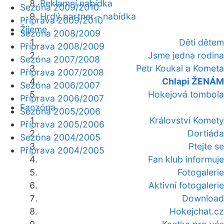
Reklamní nabídka
Sezóna 2009/2010
Hrdý partner - nabídka
Příprava 2009/2010
Žijeme
Sezóna 2008/2009
Děti dětem
Příprava 2008/2009
Jsme jedna rodina
Sezóna 2007/2008
Petr Koukal a Kometa
Příprava 2007/2008
Chlapi ŽENÁM
Sezóna 2006/2007
Hokejová tombola
Příprava 2006/2007
Fanzóna
Sezóna 2005/2006
Království Komety
Příprava 2005/2006
Dortiáda
Sezóna 2004/2005
Ptejte se
Příprava 2004/2005
Fan klub informuje
Fotogalerie
Aktivní fotogalerie
Download
Hokejchat.cz