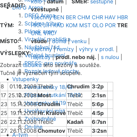
kolo
|
datum
|
SMĚR:
sestupně
|
SEŘADIT:
DRFG Arena
vzestupně
|
DRFG Arena
všechny
BEN
BER
CHM
CHR
HAV
HBR
Schéma tribun
TÝM:
HKR
JIH
KAD
KOM
MST
OLO
POR
TRE
Plánek areny
UNL
VRC
Virtuální prohlídka
MÍSTO:
všude
|
doma
|
venku
|
Návštěvní řád
všechny
|
remízy
|
výhry v prodl.
|
VÝSLEDKY:
Veřejné bruslení
nájezdy
|
prodl. nebo náj.
|
s nulou
|
PRESS: pro novináře
Zobrazit
tabulku
této sezóny a soutěže.
Rozpis ledové plochy
Tučně je vyznačen tým soupeře.
Vstupenky
8
01.10.2008
Třebíč
Chrudim
3:2p
Permanentky 18/19
Přípravná utkání 18/19
17
25.10.2008
Most
Třebíč
2:1sn
Vstupenky 18/19
23
15.11.2008
Chrudim
Třebíč
5:6p
Uvolňování míst
25
19.11.2008
Hr. Králové
Třebíč
4:5p
Zvýhodněné
26
22.11.2008
Třebíč
Kadaň
6:7sn
On-line
27
26.11.2008
Chomutov
Třebíč
3:2sn
A-tým