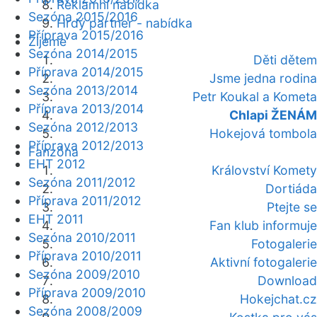
Reklamní nabídka
Sezóna 2015/2016
Hrdý partner - nabídka
Příprava 2015/2016
Žijeme
Sezóna 2014/2015
Děti dětem
Příprava 2014/2015
Jsme jedna rodina
Sezóna 2013/2014
Petr Koukal a Kometa
Příprava 2013/2014
Chlapi ŽENÁM
Sezóna 2012/2013
Hokejová tombola
Příprava 2012/2013
Fanzóna
EHT 2012
Království Komety
Sezóna 2011/2012
Dortiáda
Příprava 2011/2012
Ptejte se
EHT 2011
Fan klub informuje
Sezóna 2010/2011
Fotogalerie
Příprava 2010/2011
Aktivní fotogalerie
Sezóna 2009/2010
Download
Příprava 2009/2010
Hokejchat.cz
Sezóna 2008/2009