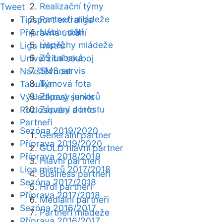
Realizační týmy
Tweet
Partneři mládeže
Tipsport extraliga
Nábor dětí
Přípravná utkání
Úspěchy mládeže
Liga mistrů
ZŠ Labská
Univerzitní souboj
SMS servis
Návštěvnost
Týmová fota
Tabulka
Zápasy juniorů
Výsledkový servis
Zápasy dorostu
Rozlosování a info
Partneři
Sezóna 2019/2020
Generální partner
Příprava 2019/2020
GOLD hlavní partner
Příprava 2018/2019
Hlavní partneři
Liga mistrů 2017/2018
Business partneři
Sezóna 2017/2018
Hrdí partneři
Příprava 2017/2018
Mediální partneři
Sezóna 2016/2017
Partneři mládeže
Příprava 2016/2017