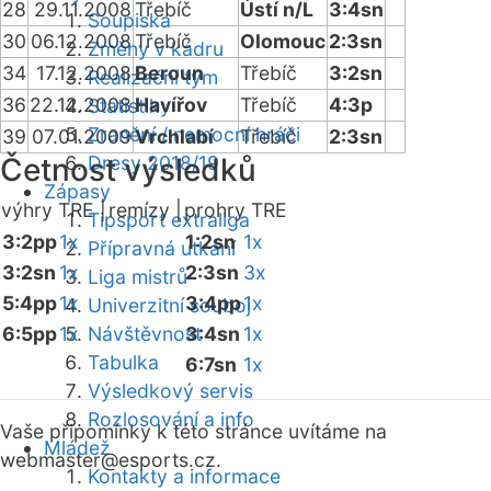
28
29.11.2008
Třebíč
Ústí n/L
3:4sn
Soupiska
30
06.12.2008
Třebíč
Olomouc
2:3sn
Změny v kádru
34
17.12.2008
Beroun
Třebíč
3:2sn
Realizační tým
36
22.12.2008
Havířov
Třebíč
4:3p
Statistiky
Zranění / nemocní hráči
39
07.01.2009
Vrchlabí
Třebíč
2:3sn
Četnost výsledků
Dresy 2018/19
Zápasy
výhry TRE |
remízy |
prohry TRE
Tipsport extraliga
3:2pp
1x
1:2sn
1x
Přípravná utkání
3:2sn
1x
2:3sn
3x
Liga mistrů
5:4pp
1x
3:4pp
1x
Univerzitní souboj
6:5pp
1x
Návštěvnost
3:4sn
1x
Tabulka
6:7sn
1x
Výsledkový servis
Rozlosování a info
Vaše připomínky k této stránce uvítáme na
Mládež
webmaster
@esports.cz.
Kontakty a informace