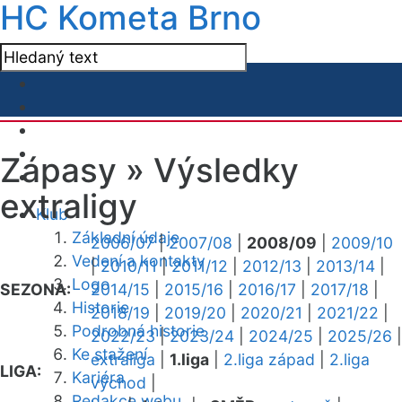
HC Kometa Brno
Zápasy »
Výsledky
extraligy
Klub
Základní údaje
2006/07
|
2007/08
|
2008/09
|
2009/10
Vedení a kontakty
|
2010/11
|
2011/12
|
2012/13
|
2013/14
|
Logo
SEZONA:
2014/15
|
2015/16
|
2016/17
|
2017/18
|
Historie
2018/19
|
2019/20
|
2020/21
|
2021/22
|
Podrobná historie
2022/23
|
2023/24
|
2024/25
|
2025/26
|
Ke stažení
extraliga
|
1.liga
|
2.liga západ
|
2.liga
LIGA:
Kariéra
východ
|
Redakce webu