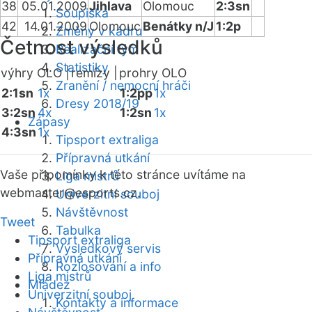
38
05.01.2009
Jihlava
Olomouc
2:3sn
Soupiska
42
14.01.2009
Olomouc
Benátky n/J
1:2p
Změny v kádru
Četnost výsledků
Realizační tým
Statistiky
výhry OLO |
remízy |
prohry OLO
Zranění / nemocní hráči
2:1sn
1x
1:2pp
1x
Dresy 2018/19
3:2sn
4x
1:2sn
1x
Zápasy
4:3sn
1x
Tipsport extraliga
Přípravná utkání
Vaše připomínky k této stránce uvítáme na
Liga mistrů
webmaster
@esports.cz.
Univerzitní souboj
Návštěvnost
Tweet
Tabulka
Tipsport extraliga
Výsledkový servis
Přípravná utkání
Rozlosování a info
Liga mistrů
Mládež
Univerzitní souboj
Kontakty a informace