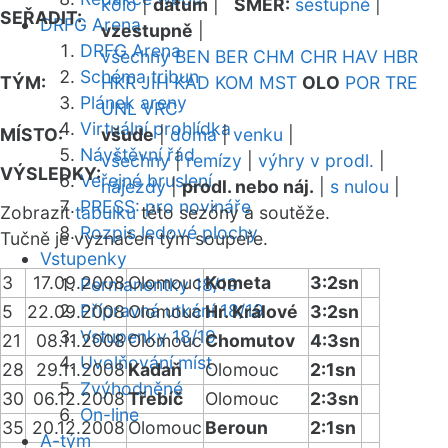
kolo
|
datum
|
SMĚR:
sestupně
|
SEŘADIT:
DRFG Arena
vzestupně
|
DRFG Arena
všechny
BEN
BER
CHM
CHR
HAV
HBR
Schéma tribun
TÝM:
HKR
JIH
KAD
KOM
MST
OLO
POR
TRE
Plánek areny
UNL
VRC
Virtuální prohlídka
MÍSTO:
všude
|
doma
|
venku
|
Návštěvní řád
všechny
|
remízy
|
výhry v prodl.
|
VÝSLEDKY:
Veřejné bruslení
nájezdy
|
prodl. nebo náj.
|
s nulou
|
PRESS: pro novináře
Zobrazit
tabulku
této sezóny a soutěže.
Rozpis ledové plochy
Tučně je vyznačen tým soupeře.
Vstupenky
3
17.09.2008
Olomouc
Kometa
3:2sn
Permanentky 18/19
Přípravná utkání 18/19
5
22.09.2008
Olomouc
Hr. Králové
3:2sn
Vstupenky 18/19
21
08.11.2008
Olomouc
Chomutov
4:3sn
Uvolňování míst
28
29.11.2008
Kadaň
Olomouc
2:1sn
Zvýhodněné
30
06.12.2008
Třebíč
Olomouc
2:3sn
On-line
35
20.12.2008
Olomouc
Beroun
2:1sn
A-tým