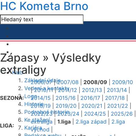
HC Kometa Brno
Zápasy »
Výsledky
extraligy
Klub
Základní údaje
2006/07
|
2007/08
|
2008/09
|
2009/10
Vedení a kontakty
|
2010/11
|
2011/12
|
2012/13
|
2013/14
|
Logo
SEZONA:
2014/15
|
2015/16
|
2016/17
|
2017/18
|
Historie
2018/19
|
2019/20
|
2020/21
|
2021/22
|
Podrobná historie
2022/23
|
2023/24
|
2024/25
|
2025/26
|
Ke stažení
extraliga
|
1.liga
|
2.liga západ
|
2.liga
LIGA:
Kariéra
východ
|
Redakce webu