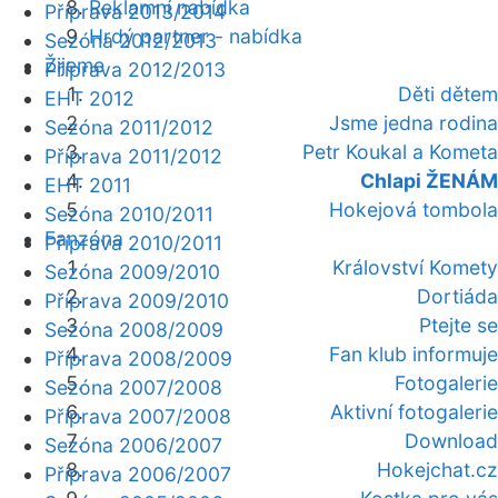
Reklamní nabídka
Příprava 2013/2014
Hrdý partner - nabídka
Sezóna 2012/2013
Žijeme
Příprava 2012/2013
Děti dětem
EHT 2012
Jsme jedna rodina
Sezóna 2011/2012
Petr Koukal a Kometa
Příprava 2011/2012
Chlapi ŽENÁM
EHT 2011
Hokejová tombola
Sezóna 2010/2011
Fanzóna
Příprava 2010/2011
Království Komety
Sezóna 2009/2010
Dortiáda
Příprava 2009/2010
Ptejte se
Sezóna 2008/2009
Fan klub informuje
Příprava 2008/2009
Fotogalerie
Sezóna 2007/2008
Aktivní fotogalerie
Příprava 2007/2008
Download
Sezóna 2006/2007
Hokejchat.cz
Příprava 2006/2007