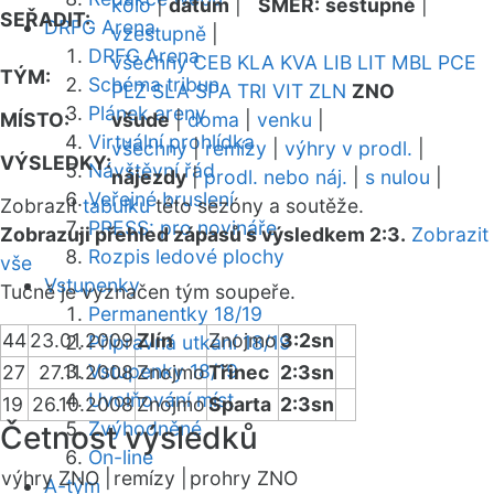
kolo
|
datum
|
SMĚR:
sestupně
|
SEŘADIT:
DRFG Arena
vzestupně
|
DRFG Arena
všechny
CEB
KLA
KVA
LIB
LIT
MBL
PCE
TÝM:
Schéma tribun
PLZ
SLA
SPA
TRI
VIT
ZLN
ZNO
Plánek areny
MÍSTO:
všude
|
doma
|
venku
|
Virtuální prohlídka
všechny
|
remízy
|
výhry v prodl.
|
VÝSLEDKY:
Návštěvní řád
nájezdy
|
prodl. nebo náj.
|
s nulou
|
Veřejné bruslení
Zobrazit
tabulku
této sezóny a soutěže.
PRESS: pro novináře
Zobrazuji přehled zápasů s výsledkem 2:3.
Zobrazit
Rozpis ledové plochy
vše
Vstupenky
Tučně je vyznačen tým soupeře.
Permanentky 18/19
44
23.01.2009
Zlín
Znojmo
3:2sn
Přípravná utkání 18/19
Vstupenky 18/19
27
27.11.2008
Znojmo
Třinec
2:3sn
Uvolňování míst
19
26.10.2008
Znojmo
Sparta
2:3sn
Zvýhodněné
Četnost výsledků
On-line
výhry ZNO |
remízy |
prohry ZNO
A-tým