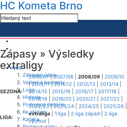
HC Kometa Brno
Zápasy »
Výsledky
extraligy
Klub
Základní údaje
2006/07
|
2007/08
|
2008/09
|
2009/10
Vedení a kontakty
|
2010/11
|
2011/12
|
2012/13
|
2013/14
|
Logo
SEZONA:
2014/15
|
2015/16
|
2016/17
|
2017/18
|
Historie
2018/19
|
2019/20
|
2020/21
|
2021/22
|
Podrobná historie
2022/23
|
2023/24
|
2024/25
|
2025/26
|
Ke stažení
extraliga
|
1.liga
|
2.liga západ
|
2.liga
LIGA:
Kariéra
východ
|
Redakce webu