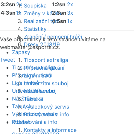
3:2sn
2x
1:2sn
2x
Soupiska
4:3sn
1x
2:3sn
3x
Změny v kádru
Realizační tým
4:5sn
1x
Statistiky
Zranění / nemocní hráči
Vaše připomínky k této stránce uvítáme na
Dresy 2018/19
webmaster
@esports.cz.
Zápasy
Tweet
Tipsport extraliga
Tipsport extraliga
Přípravná utkání
Přípravná utkání
Liga mistrů
Liga mistrů
Univerzitní souboj
Univerzitní souboj
Návštěvnost
Návštěvnost
Tabulka
Tabulka
Výsledkový servis
Výsledkový servis
Rozlosování a info
Rozlosování a info
Mládež
Kontakty a informace