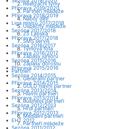
Sezóna 2019/2020
Realizační týmy
Příprava 2019/2020
Partneři mládeže
Příprava 2018/2019
Nábor dětí
Liga mistrů 2017/2018
Úspěchy mládeže
Sezóna 2017/2018
ZŠ Labská
Příprava 2017/2018
SMS servis
Sezóna 2016/2017
Týmová fota
Příprava 2016/2017
Zápasy juniorů
Sezóna 2015/2016
Zápasy dorostu
Příprava 2015/2016
Partneři
Sezóna 2014/2015
Generální partner
Příprava 2014/2015
GOLD hlavní partner
Sezóna 2013/2014
Hlavní partneři
Příprava 2013/2014
Business partneři
Sezóna 2012/2013
Hrdí partneři
Příprava 2012/2013
Mediální partneři
EHT 2012
Partneři mládeže
Sezóna 2011/2012