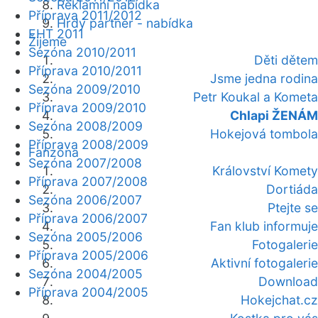
Reklamní nabídka
Příprava 2011/2012
Hrdý partner - nabídka
EHT 2011
Žijeme
Sezóna 2010/2011
Děti dětem
Příprava 2010/2011
Jsme jedna rodina
Sezóna 2009/2010
Petr Koukal a Kometa
Příprava 2009/2010
Chlapi ŽENÁM
Sezóna 2008/2009
Hokejová tombola
Příprava 2008/2009
Fanzóna
Sezóna 2007/2008
Království Komety
Příprava 2007/2008
Dortiáda
Sezóna 2006/2007
Ptejte se
Příprava 2006/2007
Fan klub informuje
Sezóna 2005/2006
Fotogalerie
Příprava 2005/2006
Aktivní fotogalerie
Sezóna 2004/2005
Download
Příprava 2004/2005
Hokejchat.cz