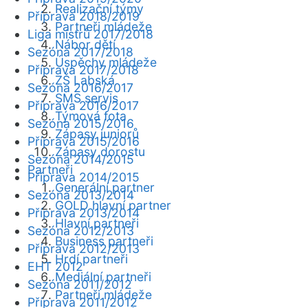
Realizační týmy
Příprava 2018/2019
Partneři mládeže
Liga mistrů 2017/2018
Nábor dětí
Sezóna 2017/2018
Úspěchy mládeže
Příprava 2017/2018
ZŠ Labská
Sezóna 2016/2017
SMS servis
Příprava 2016/2017
Týmová fota
Sezóna 2015/2016
Zápasy juniorů
Příprava 2015/2016
Zápasy dorostu
Sezóna 2014/2015
Partneři
Příprava 2014/2015
Generální partner
Sezóna 2013/2014
GOLD hlavní partner
Příprava 2013/2014
Hlavní partneři
Sezóna 2012/2013
Business partneři
Příprava 2012/2013
Hrdí partneři
EHT 2012
Mediální partneři
Sezóna 2011/2012
Partneři mládeže
Příprava 2011/2012