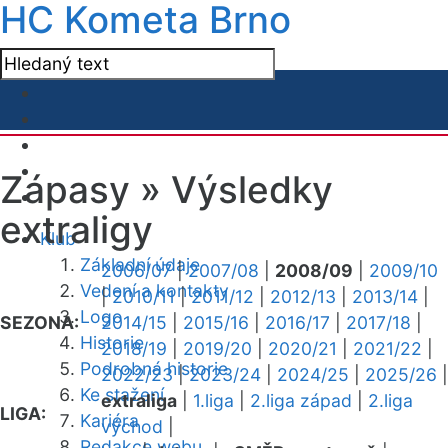
HC Kometa Brno
Zápasy »
Výsledky
extraligy
Klub
Základní údaje
2006/07
|
2007/08
|
2008/09
|
2009/10
Vedení a kontakty
|
2010/11
|
2011/12
|
2012/13
|
2013/14
|
Logo
SEZONA:
2014/15
|
2015/16
|
2016/17
|
2017/18
|
Historie
2018/19
|
2019/20
|
2020/21
|
2021/22
|
Podrobná historie
2022/23
|
2023/24
|
2024/25
|
2025/26
|
Ke stažení
extraliga
|
1.liga
|
2.liga západ
|
2.liga
LIGA:
Kariéra
východ
|
Redakce webu