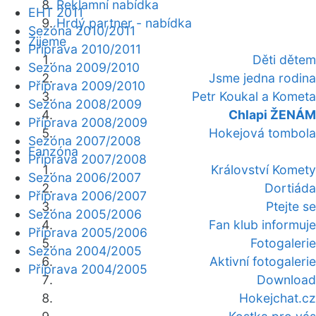
Reklamní nabídka
EHT 2011
Hrdý partner - nabídka
Sezóna 2010/2011
Žijeme
Příprava 2010/2011
Děti dětem
Sezóna 2009/2010
Jsme jedna rodina
Příprava 2009/2010
Petr Koukal a Kometa
Sezóna 2008/2009
Chlapi ŽENÁM
Příprava 2008/2009
Hokejová tombola
Sezóna 2007/2008
Fanzóna
Příprava 2007/2008
Království Komety
Sezóna 2006/2007
Dortiáda
Příprava 2006/2007
Ptejte se
Sezóna 2005/2006
Fan klub informuje
Příprava 2005/2006
Fotogalerie
Sezóna 2004/2005
Aktivní fotogalerie
Příprava 2004/2005
Download
Hokejchat.cz