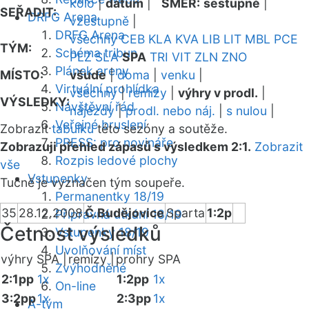
kolo
|
datum
|
SMĚR:
sestupně
|
SEŘADIT:
DRFG Arena
vzestupně
|
DRFG Arena
všechny
CEB
KLA
KVA
LIB
LIT
MBL
PCE
TÝM:
Schéma tribun
PLZ
SLA
SPA
TRI
VIT
ZLN
ZNO
Plánek areny
MÍSTO:
všude
|
doma
|
venku
|
Virtuální prohlídka
všechny
|
remízy
|
výhry v prodl.
|
VÝSLEDKY:
Návštěvní řád
nájezdy
|
prodl. nebo náj.
|
s nulou
|
Veřejné bruslení
Zobrazit
tabulku
této sezóny a soutěže.
PRESS: pro novináře
Zobrazuji přehled zápasů s výsledkem 2:1.
Zobrazit
Rozpis ledové plochy
vše
Vstupenky
Tučně je vyznačen tým soupeře.
Permanentky 18/19
35
28.12.2008
Č.Budějovice
Sparta
1:2p
Přípravná utkání 18/19
Četnost výsledků
Vstupenky 18/19
Uvolňování míst
výhry SPA |
remízy |
prohry SPA
Zvýhodněné
2:1pp
1x
1:2pp
1x
On-line
3:2pp
1x
2:3pp
1x
A-tým