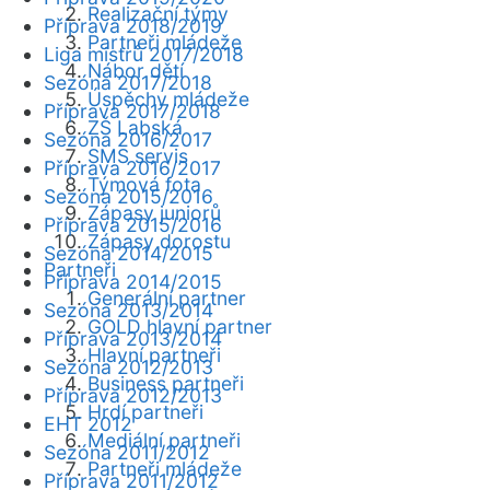
Realizační týmy
Příprava 2018/2019
Partneři mládeže
Liga mistrů 2017/2018
Nábor dětí
Sezóna 2017/2018
Úspěchy mládeže
Příprava 2017/2018
ZŠ Labská
Sezóna 2016/2017
SMS servis
Příprava 2016/2017
Týmová fota
Sezóna 2015/2016
Zápasy juniorů
Příprava 2015/2016
Zápasy dorostu
Sezóna 2014/2015
Partneři
Příprava 2014/2015
Generální partner
Sezóna 2013/2014
GOLD hlavní partner
Příprava 2013/2014
Hlavní partneři
Sezóna 2012/2013
Business partneři
Příprava 2012/2013
Hrdí partneři
EHT 2012
Mediální partneři
Sezóna 2011/2012
Partneři mládeže
Příprava 2011/2012