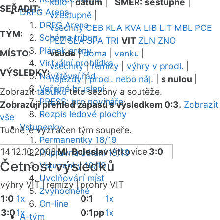
kolo
|
datum
|
SMĚR:
sestupně
|
SEŘADIT:
DRFG Arena
vzestupně
|
DRFG Arena
všechny
CEB
KLA
KVA
LIB
LIT
MBL
PCE
TÝM:
Schéma tribun
PLZ
SLA
SPA
TRI
VIT
ZLN
ZNO
Plánek areny
MÍSTO:
všude
|
doma
|
venku
|
Virtuální prohlídka
všechny
|
remízy
|
výhry v prodl.
|
VÝSLEDKY:
Návštěvní řád
nájezdy
|
prodl. nebo náj.
|
s nulou
|
Veřejné bruslení
Zobrazit
tabulku
této sezóny a soutěže.
PRESS: pro novináře
Zobrazuji přehled zápasů s výsledkem 0:3.
Zobrazit
Rozpis ledové plochy
vše
Vstupenky
Tučně je vyznačen tým soupeře.
Permanentky 18/19
14
12.10.2008
Ml. Boleslav
Vítkovice
3:0
Přípravná utkání 18/19
Četnost výsledků
Vstupenky 18/19
Uvolňování míst
výhry VIT |
remízy |
prohry VIT
Zvýhodněné
1:0
1x
0:1
1x
On-line
3:0
1x
0:1pp
1x
A-tým