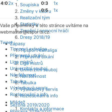
4:0
2x
0:3
1x
Soupiska
0:5
1x
Změny v kádru
Realizační tým
Statistiky
Vaše připomínky k této stránce uvítáme na
Zranění / nemocní hráči
webmaster
@esports.cz.
Dresy 2018/19
Tweet
Zápasy
Tipsport extraliga
Tipsport extraliga
Přípravná utkání
Přípravná utkání
Liga mistrů
Liga mistrů
Univerzitní souboj
Univerzitní souboj
Návštěvnost
Návštěvnost
Tabulka
Tabulka
Výsledkový servis
Výsledkový servis
Rozlosování a info
Rozlosování a info
Mládež
Sezóna 2019/2020
Kontakty a informace
Příprava 2019/2020