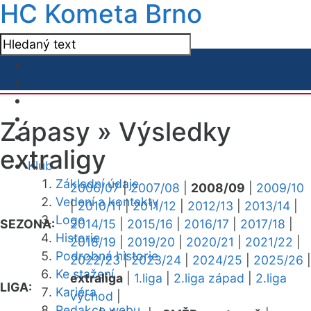
HC Kometa Brno
Zápasy »
Výsledky
extraligy
Klub
Základní údaje
2006/07
|
2007/08
|
2008/09
|
2009/10
Vedení a kontakty
|
2010/11
|
2011/12
|
2012/13
|
2013/14
|
Logo
SEZONA:
2014/15
|
2015/16
|
2016/17
|
2017/18
|
Historie
2018/19
|
2019/20
|
2020/21
|
2021/22
|
Podrobná historie
2022/23
|
2023/24
|
2024/25
|
2025/26
|
Ke stažení
extraliga
|
1.liga
|
2.liga západ
|
2.liga
LIGA:
Kariéra
východ
|
Redakce webu