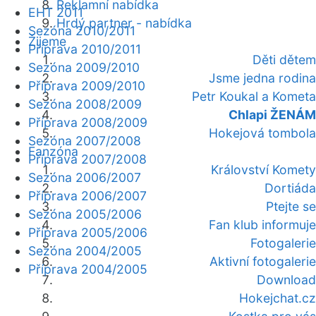
Reklamní nabídka
EHT 2011
Hrdý partner - nabídka
Sezóna 2010/2011
Žijeme
Příprava 2010/2011
Děti dětem
Sezóna 2009/2010
Jsme jedna rodina
Příprava 2009/2010
Petr Koukal a Kometa
Sezóna 2008/2009
Chlapi ŽENÁM
Příprava 2008/2009
Hokejová tombola
Sezóna 2007/2008
Fanzóna
Příprava 2007/2008
Království Komety
Sezóna 2006/2007
Dortiáda
Příprava 2006/2007
Ptejte se
Sezóna 2005/2006
Fan klub informuje
Příprava 2005/2006
Fotogalerie
Sezóna 2004/2005
Aktivní fotogalerie
Příprava 2004/2005
Download
Hokejchat.cz