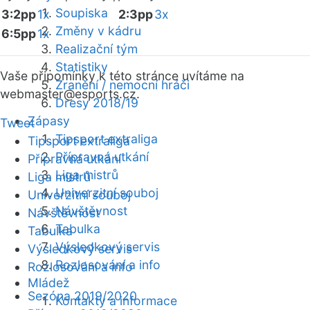
Soupiska
3:2pp
1x
2:3pp
3x
Změny v kádru
6:5pp
1x
Realizační tým
Statistiky
Vaše připomínky k této stránce uvítáme na
Zranění / nemocní hráči
webmaster
@esports.cz.
Dresy 2018/19
Zápasy
Tweet
Tipsport extraliga
Tipsport extraliga
Přípravná utkání
Přípravná utkání
Liga mistrů
Liga mistrů
Univerzitní souboj
Univerzitní souboj
Návštěvnost
Návštěvnost
Tabulka
Tabulka
Výsledkový servis
Výsledkový servis
Rozlosování a info
Rozlosování a info
Mládež
Sezóna 2019/2020
Kontakty a informace