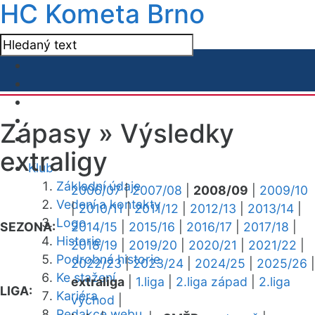
HC Kometa Brno
Zápasy »
Výsledky
extraligy
Klub
Základní údaje
2006/07
|
2007/08
|
2008/09
|
2009/10
Vedení a kontakty
|
2010/11
|
2011/12
|
2012/13
|
2013/14
|
Logo
SEZONA:
2014/15
|
2015/16
|
2016/17
|
2017/18
|
Historie
2018/19
|
2019/20
|
2020/21
|
2021/22
|
Podrobná historie
2022/23
|
2023/24
|
2024/25
|
2025/26
|
Ke stažení
extraliga
|
1.liga
|
2.liga západ
|
2.liga
LIGA:
Kariéra
východ
|
Redakce webu