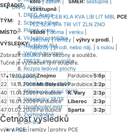
kolo
|
datum
|
SMĚR:
sestupně
|
SEŘADIT:
DRFG Arena
vzestupně
|
DRFG Arena
všechny
CEB
KLA
KVA
LIB
LIT
MBL
PCE
TÝM:
Schéma tribun
PLZ
SLA
SPA
TRI
VIT
ZLN
ZNO
Plánek areny
MÍSTO:
všude
|
doma
|
venku
|
Virtuální prohlídka
všechny
|
remízy
|
výhry v prodl.
|
VÝSLEDKY:
Návštěvní řád
nájezdy
|
prodl. nebo náj.
|
s nulou
|
Veřejné bruslení
Zobrazit
tabulku
této sezóny a soutěže.
PRESS: pro novináře
Tučně je vyznačen tým soupeře.
Rozpis ledové plochy
17
19.10.2008
Znojmo
Pardubice
5:6p
Vstupenky
Permanentky 18/19
22
14.11.2008
Ml. Boleslav
Pardubice
3:2p
Přípravná utkání 18/19
40
11.01.2009
Pardubice
K. Vary
2:3p
Vstupenky 18/19
42
16.01.2009
Pardubice
Liberec
2:3p
Uvolňování míst
47
01.02.2009
Pardubice
Sparta
3:2p
Zvýhodněné
Četnost výsledků
On-line
výhry PCE |
remízy |
prohry PCE
A-tým