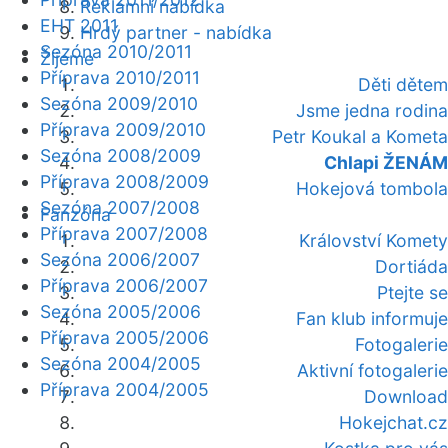
Reklamní nabídka
EHT 2011
Hrdý partner - nabídka
Sezóna 2010/2011
Žijeme
Příprava 2010/2011
Děti dětem
Sezóna 2009/2010
Jsme jedna rodina
Příprava 2009/2010
Petr Koukal a Kometa
Sezóna 2008/2009
Chlapi ŽENÁM
Příprava 2008/2009
Hokejová tombola
Sezóna 2007/2008
Fanzóna
Příprava 2007/2008
Království Komety
Sezóna 2006/2007
Dortiáda
Příprava 2006/2007
Ptejte se
Sezóna 2005/2006
Fan klub informuje
Příprava 2005/2006
Fotogalerie
Sezóna 2004/2005
Aktivní fotogalerie
Příprava 2004/2005
Download
Hokejchat.cz