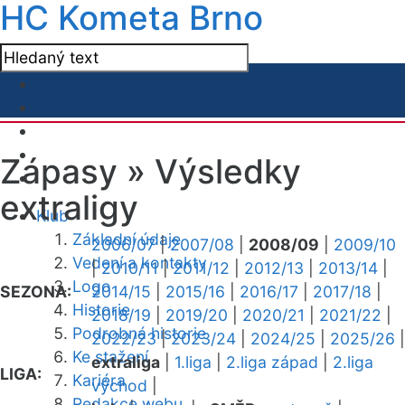
HC Kometa Brno
Zápasy »
Výsledky
extraligy
Klub
Základní údaje
2006/07
|
2007/08
|
2008/09
|
2009/10
Vedení a kontakty
|
2010/11
|
2011/12
|
2012/13
|
2013/14
|
Logo
SEZONA:
2014/15
|
2015/16
|
2016/17
|
2017/18
|
Historie
2018/19
|
2019/20
|
2020/21
|
2021/22
|
Podrobná historie
2022/23
|
2023/24
|
2024/25
|
2025/26
|
Ke stažení
extraliga
|
1.liga
|
2.liga západ
|
2.liga
LIGA:
Kariéra
východ
|
Redakce webu