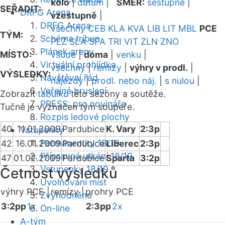
kolo
|
datum
|
SMĚR:
sestupně
|
SEŘADIT:
DRFG Arena
vzestupně
|
DRFG Arena
všechny
CEB
KLA
KVA
LIB
LIT
MBL
PCE
TÝM:
Schéma tribun
PLZ
SLA
SPA
TRI
VIT
ZLN
ZNO
Plánek areny
MÍSTO:
všude
|
doma
|
venku
|
Virtuální prohlídka
všechny
|
remízy
|
výhry v prodl.
|
VÝSLEDKY:
Návštěvní řád
nájezdy
|
prodl. nebo náj.
|
s nulou
|
Veřejné bruslení
Zobrazit
tabulku
této sezóny a soutěže.
PRESS: pro novináře
Tučně je vyznačen tým soupeře.
Rozpis ledové plochy
40
11.01.2009
Pardubice
K. Vary
2:3p
Vstupenky
Permanentky 18/19
42
16.01.2009
Pardubice
Liberec
2:3p
Přípravná utkání 18/19
47
01.02.2009
Pardubice
Sparta
3:2p
Vstupenky 18/19
Četnost výsledků
Uvolňování míst
výhry PCE |
remízy |
prohry PCE
Zvýhodněné
3:2pp
1x
2:3pp
2x
On-line
A-tým