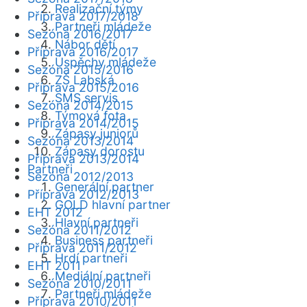
Realizační týmy
Příprava 2017/2018
Partneři mládeže
Sezóna 2016/2017
Nábor dětí
Příprava 2016/2017
Úspěchy mládeže
Sezóna 2015/2016
ZŠ Labská
Příprava 2015/2016
SMS servis
Sezóna 2014/2015
Týmová fota
Příprava 2014/2015
Zápasy juniorů
Sezóna 2013/2014
Zápasy dorostu
Příprava 2013/2014
Partneři
Sezóna 2012/2013
Generální partner
Příprava 2012/2013
GOLD hlavní partner
EHT 2012
Hlavní partneři
Sezóna 2011/2012
Business partneři
Příprava 2011/2012
Hrdí partneři
EHT 2011
Mediální partneři
Sezóna 2010/2011
Partneři mládeže
Příprava 2010/2011