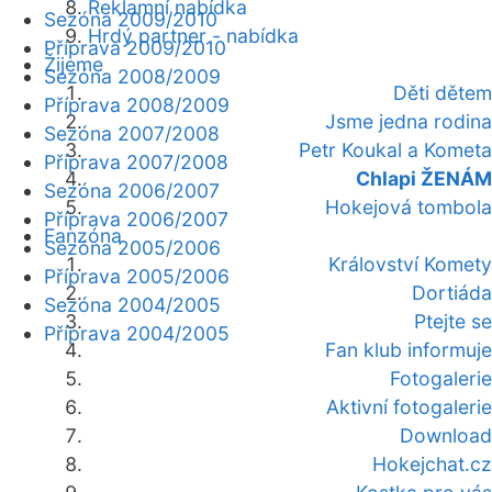
Reklamní nabídka
Sezóna 2009/2010
Hrdý partner - nabídka
Příprava 2009/2010
Žijeme
Sezóna 2008/2009
Děti dětem
Příprava 2008/2009
Jsme jedna rodina
Sezóna 2007/2008
Petr Koukal a Kometa
Příprava 2007/2008
Chlapi ŽENÁM
Sezóna 2006/2007
Hokejová tombola
Příprava 2006/2007
Fanzóna
Sezóna 2005/2006
Království Komety
Příprava 2005/2006
Dortiáda
Sezóna 2004/2005
Ptejte se
Příprava 2004/2005
Fan klub informuje
Fotogalerie
Aktivní fotogalerie
Download
Hokejchat.cz