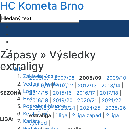
HC Kometa Brno
Zápasy »
Výsledky
extraligy
Klub
Základní údaje
2006/07
|
2007/08
|
2008/09
|
2009/10
Vedení a kontakty
|
2010/11
|
2011/12
|
2012/13
|
2013/14
|
Logo
SEZONA:
2014/15
|
2015/16
|
2016/17
|
2017/18
|
Historie
2018/19
|
2019/20
|
2020/21
|
2021/22
|
Podrobná historie
2022/23
|
2023/24
|
2024/25
|
2025/26
|
Ke stažení
extraliga
|
1.liga
|
2.liga západ
|
2.liga
LIGA:
Kariéra
východ
|
Redakce webu