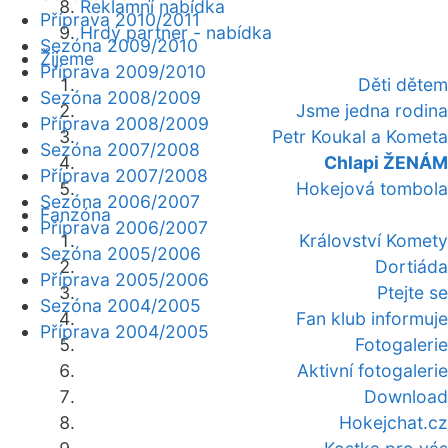
Reklamní nabídka
Příprava 2010/2011
Hrdý partner - nabídka
Sezóna 2009/2010
Žijeme
Příprava 2009/2010
Děti dětem
Sezóna 2008/2009
Jsme jedna rodina
Příprava 2008/2009
Petr Koukal a Kometa
Sezóna 2007/2008
Chlapi ŽENÁM
Příprava 2007/2008
Hokejová tombola
Sezóna 2006/2007
Fanzóna
Příprava 2006/2007
Království Komety
Sezóna 2005/2006
Dortiáda
Příprava 2005/2006
Ptejte se
Sezóna 2004/2005
Fan klub informuje
Příprava 2004/2005
Fotogalerie
Aktivní fotogalerie
Download
Hokejchat.cz