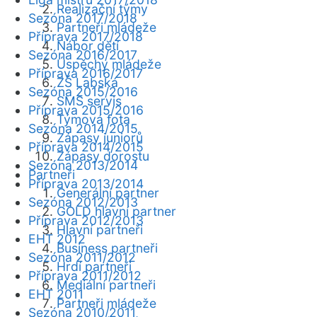
Realizační týmy
Sezóna 2017/2018
Partneři mládeže
Příprava 2017/2018
Nábor dětí
Sezóna 2016/2017
Úspěchy mládeže
Příprava 2016/2017
ZŠ Labská
Sezóna 2015/2016
SMS servis
Příprava 2015/2016
Týmová fota
Sezóna 2014/2015
Zápasy juniorů
Příprava 2014/2015
Zápasy dorostu
Sezóna 2013/2014
Partneři
Příprava 2013/2014
Generální partner
Sezóna 2012/2013
GOLD hlavní partner
Příprava 2012/2013
Hlavní partneři
EHT 2012
Business partneři
Sezóna 2011/2012
Hrdí partneři
Příprava 2011/2012
Mediální partneři
EHT 2011
Partneři mládeže
Sezóna 2010/2011