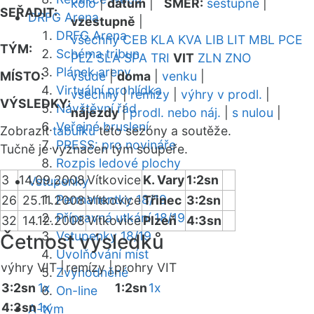
kolo
|
datum
|
SMĚR:
sestupně
|
SEŘADIT:
DRFG Arena
vzestupně
|
DRFG Arena
všechny
CEB
KLA
KVA
LIB
LIT
MBL
PCE
TÝM:
Schéma tribun
PLZ
SLA
SPA
TRI
VIT
ZLN
ZNO
Plánek areny
MÍSTO:
všude
|
doma
|
venku
|
Virtuální prohlídka
všechny
|
remízy
|
výhry v prodl.
|
VÝSLEDKY:
Návštěvní řád
nájezdy
|
prodl. nebo náj.
|
s nulou
|
Veřejné bruslení
Zobrazit
tabulku
této sezóny a soutěže.
PRESS: pro novináře
Tučně je vyznačen tým soupeře.
Rozpis ledové plochy
3
14.09.2008
Vítkovice
K. Vary
1:2sn
Vstupenky
Permanentky 18/19
26
25.11.2008
Vítkovice
Třinec
3:2sn
Přípravná utkání 18/19
32
14.12.2008
Vítkovice
Plzeň
4:3sn
Vstupenky 18/19
Četnost výsledků
Uvolňování míst
výhry VIT |
remízy |
prohry VIT
Zvýhodněné
3:2sn
1x
1:2sn
1x
On-line
4:3sn
1x
A-tým