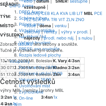
kolo
|
datum
|
SMĚR:
sestupně
|
SEŘADIT:
DRFG Arena
vzestupně
|
DRFG Arena
všechny
CEB
KLA
KVA
LIB
LIT
MBL
PCE
TÝM:
Schéma tribun
PLZ
SLA
SPA
TRI
VIT
ZLN
ZNO
Plánek areny
MÍSTO:
všude
|
doma
|
venku
|
Virtuální prohlídka
všechny
|
remízy
|
výhry v prodl.
|
VÝSLEDKY:
Návštěvní řád
nájezdy
|
prodl. nebo náj.
|
s nulou
|
Veřejné bruslení
Zobrazit
tabulku
této sezóny a soutěže.
PRESS: pro novináře
Tučně je vyznačen tým soupeře.
Rozpis ledové plochy
13
10.10.2008
Ml. Boleslav
K. Vary
4:3sn
Vstupenky
Permanentky 18/19
30
07.12.2008
Ml. Boleslav
Kladno
3:2sn
Přípravná utkání 18/19
51
17.02.2009
Ml. Boleslav
Zlín
3:4sn
Vstupenky 18/19
Četnost výsledků
Uvolňování míst
výhry MBL |
remízy |
prohry MBL
Zvýhodněné
3:2sn
1x
3:4sn
1x
On-line
4:3sn
1x
A-tým