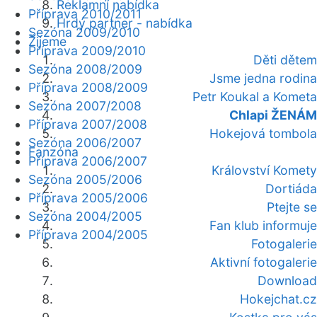
Reklamní nabídka
Příprava 2010/2011
Hrdý partner - nabídka
Sezóna 2009/2010
Žijeme
Příprava 2009/2010
Děti dětem
Sezóna 2008/2009
Jsme jedna rodina
Příprava 2008/2009
Petr Koukal a Kometa
Sezóna 2007/2008
Chlapi ŽENÁM
Příprava 2007/2008
Hokejová tombola
Sezóna 2006/2007
Fanzóna
Příprava 2006/2007
Království Komety
Sezóna 2005/2006
Dortiáda
Příprava 2005/2006
Ptejte se
Sezóna 2004/2005
Fan klub informuje
Příprava 2004/2005
Fotogalerie
Aktivní fotogalerie
Download
Hokejchat.cz