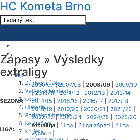
HC Kometa Brno
Zápasy »
Výsledky
extraligy
Klub
Základní údaje
2006/07
|
2007/08
|
2008/09
|
2009/10
Vedení a kontakty
|
2010/11
|
2011/12
|
2012/13
|
2013/14
|
Logo
SEZONA:
2014/15
|
2015/16
|
2016/17
|
2017/18
|
Historie
2018/19
|
2019/20
|
2020/21
|
2021/22
|
Podrobná historie
2022/23
|
2023/24
|
2024/25
|
2025/26
|
Ke stažení
extraliga
|
1.liga
|
2.liga západ
|
2.liga
LIGA:
Kariéra
východ
|
Redakce webu