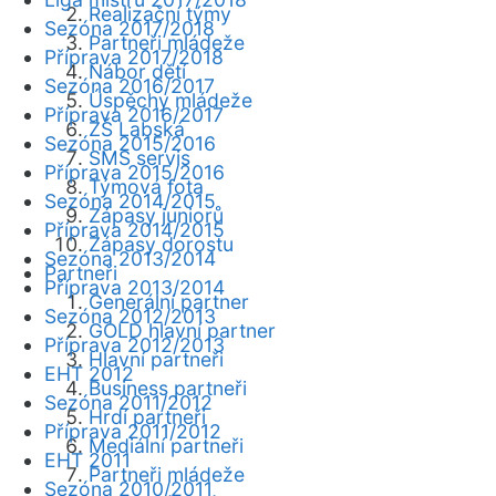
Realizační týmy
Sezóna 2017/2018
Partneři mládeže
Příprava 2017/2018
Nábor dětí
Sezóna 2016/2017
Úspěchy mládeže
Příprava 2016/2017
ZŠ Labská
Sezóna 2015/2016
SMS servis
Příprava 2015/2016
Týmová fota
Sezóna 2014/2015
Zápasy juniorů
Příprava 2014/2015
Zápasy dorostu
Sezóna 2013/2014
Partneři
Příprava 2013/2014
Generální partner
Sezóna 2012/2013
GOLD hlavní partner
Příprava 2012/2013
Hlavní partneři
EHT 2012
Business partneři
Sezóna 2011/2012
Hrdí partneři
Příprava 2011/2012
Mediální partneři
EHT 2011
Partneři mládeže
Sezóna 2010/2011