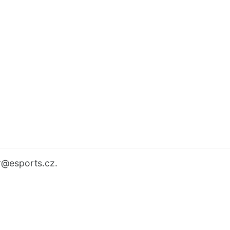
r
@esports.cz.