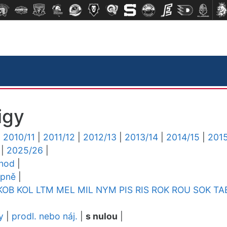
igy
|
2010/11
|
2011/12
|
2012/13
|
2013/14
|
2014/15
|
2015
|
2025/26
|
chod
|
upně
|
KOB
KOL
LTM
MEL
MIL
NYM
PIS
RIS
ROK
ROU
SOK
TA
y
|
prodl. nebo náj.
|
s nulou
|