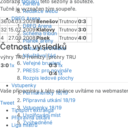
Zobrazit
tabulku
této sezóny a soutěže.
Kariéra
Tučně je vyznačen tým soupeře.
Redakce webu
DRFG Arena
36
04.03.2009
Benešov
Trutnov
0:3
DRFG Arena
32
15.02.2009
Klatovy
Trutnov
3:0
Schéma tribun
4
27.09.2008
Písek
Trutnov
4:0
Plánek areny
Četnost výsledků
Virtuální prohlídka
Návštěvní řád
výhry TRU |
remízy |
prohry TRU
Veřejné bruslení
3:0
1x
0:3
1x
PRESS: pro novináře
0:4
1x
Rozpis ledové plochy
Vstupenky
Vaše připomínky k této stránce uvítáme na webmaste
Permanentky 18/19
Přípravná utkání 18/19
Tweet
Vstupenky 18/19
Tipsport extraliga
Uvolňování míst
Přípravná utkání
Zvýhodněné
Liga mistrů