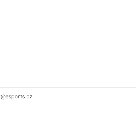
r
@esports.cz.