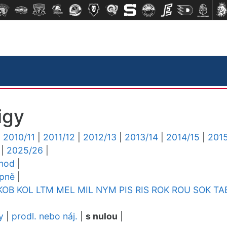
igy
|
2010/11
|
2011/12
|
2012/13
|
2013/14
|
2014/15
|
2015
|
2025/26
|
chod
|
upně
|
KOB
KOL
LTM
MEL
MIL
NYM
PIS
RIS
ROK
ROU
SOK
TA
y
|
prodl. nebo náj.
|
s nulou
|