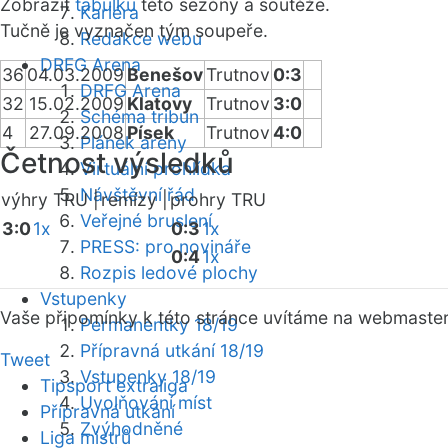
Zobrazit
tabulku
této sezóny a soutěže.
Kariéra
Tučně je vyznačen tým soupeře.
Redakce webu
DRFG Arena
36
04.03.2009
Benešov
Trutnov
0:3
DRFG Arena
32
15.02.2009
Klatovy
Trutnov
3:0
Schéma tribun
4
27.09.2008
Písek
Trutnov
4:0
Plánek areny
Četnost výsledků
Virtuální prohlídka
Návštěvní řád
výhry TRU |
remízy |
prohry TRU
Veřejné bruslení
3:0
1x
0:3
1x
PRESS: pro novináře
0:4
1x
Rozpis ledové plochy
Vstupenky
Vaše připomínky k této stránce uvítáme na webmaste
Permanentky 18/19
Přípravná utkání 18/19
Tweet
Vstupenky 18/19
Tipsport extraliga
Uvolňování míst
Přípravná utkání
Zvýhodněné
Liga mistrů