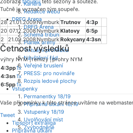
Zobrazit
tabulku
této sezóny a soutěže.
Kariéra
Tučně je vyznačen tým soupeře.
Redakce webu
DRFG Arena
28
21.01.2009
Nymburk
Trutnov
4:3p
DRFG Arena
20
07.12.2008
Nymburk
Klatovy
6:5p
Schéma tribun
2
21.09.2008
Nymburk
Rokycany
4:3sn
Plánek areny
Četnost výsledků
Virtuální prohlídka
Návštěvní řád
výhry NYM |
remízy |
prohry NYM
Veřejné bruslení
4:3pp
1x
PRESS: pro novináře
4:3sn
1x
Rozpis ledové plochy
6:5pp
1x
Vstupenky
Permanentky 18/19
Vaše připomínky k této stránce uvítáme na webmaste
Přípravná utkání 18/19
Vstupenky 18/19
Tweet
Uvolňování míst
Tipsport extraliga
Zvýhodněné
Přípravná utkání