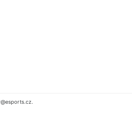
r
@esports.cz.