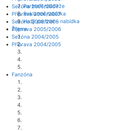
Partneři mládeže
Sezóna 2006/2007
Reklamní nabídka
Příprava 2006/2007
Hrdý partner - nabídka
Sezóna 2005/2006
Žijeme
Příprava 2005/2006
Sezóna 2004/2005
Příprava 2004/2005
Fanzóna