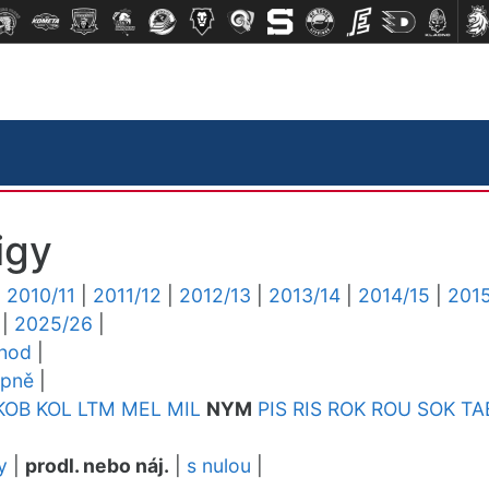
igy
|
2010/11
|
2011/12
|
2012/13
|
2013/14
|
2014/15
|
2015
|
2025/26
|
chod
|
upně
|
KOB
KOL
LTM
MEL
MIL
NYM
PIS
RIS
ROK
ROU
SOK
TA
y
|
prodl. nebo náj.
|
s nulou
|