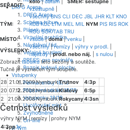
kolo
|
datum
|
SMĚR:
sestupně
|
SEŘADIT:
DRFG Arena
vzestupně
|
DRFG Arena
všechny
BNS
CLI
DEC
JBL
JHR
KLT
KNO
Schéma tribun
TÝM:
KOB
KOL
LTM
MEL
MIL
NYM
PIS
RIS
ROK
Plánek areny
ROU
SOK
TAB
TRU
Virtuální prohlídka
MÍSTO:
všude
|
doma
|
venku
|
Návštěvní řád
všechny
|
remízy
|
výhry v prodl.
|
VÝSLEDKY:
Veřejné bruslení
nájezdy
|
prodl. nebo náj.
|
s nulou
|
PRESS: pro novináře
Zobrazit
tabulku
této sezóny a soutěže.
Rozpis ledové plochy
Tučně je vyznačen tým soupeře.
Vstupenky
28
21.01.2009
Nymburk
Trutnov
4:3p
Permanentky 18/19
Přípravná utkání 18/19
20
07.12.2008
Nymburk
Klatovy
6:5p
Vstupenky 18/19
2
21.09.2008
Nymburk
Rokycany
4:3sn
Uvolňování míst
Četnost výsledků
Zvýhodněné
výhry NYM |
remízy |
prohry NYM
On-line
4:3pp
1x
A-tým