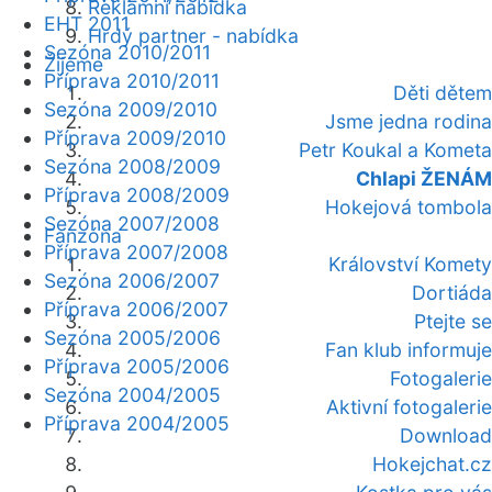
Reklamní nabídka
EHT 2011
Hrdý partner - nabídka
Sezóna 2010/2011
Žijeme
Příprava 2010/2011
Děti dětem
Sezóna 2009/2010
Jsme jedna rodina
Příprava 2009/2010
Petr Koukal a Kometa
Sezóna 2008/2009
Chlapi ŽENÁM
Příprava 2008/2009
Hokejová tombola
Sezóna 2007/2008
Fanzóna
Příprava 2007/2008
Království Komety
Sezóna 2006/2007
Dortiáda
Příprava 2006/2007
Ptejte se
Sezóna 2005/2006
Fan klub informuje
Příprava 2005/2006
Fotogalerie
Sezóna 2004/2005
Aktivní fotogalerie
Příprava 2004/2005
Download
Hokejchat.cz