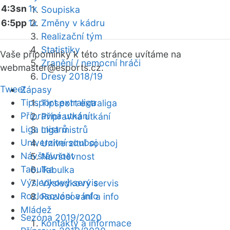
4:3sn
1x
Soupiska
6:5pp
1x
Změny v kádru
Realizační tým
Statistiky
Vaše připomínky k této stránce uvítáme na
Zranění / nemocní hráči
webmaster
@esports.cz.
Dresy 2018/19
Tweet
Zápasy
Tipsport extraliga
Tipsport extraliga
Přípravná utkání
Přípravná utkání
Liga mistrů
Liga mistrů
Univerzitní souboj
Univerzitní souboj
Návštěvnost
Návštěvnost
Tabulka
Tabulka
Výsledkový servis
Výsledkový servis
Rozlosování a info
Rozlosování a info
Mládež
Sezóna 2019/2020
Kontakty a informace