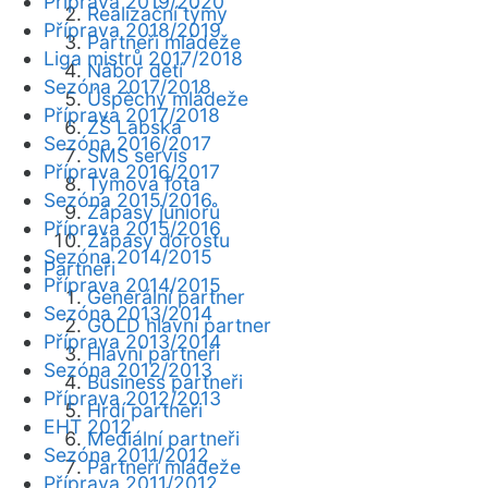
Příprava 2019/2020
Realizační týmy
Příprava 2018/2019
Partneři mládeže
Liga mistrů 2017/2018
Nábor dětí
Sezóna 2017/2018
Úspěchy mládeže
Příprava 2017/2018
ZŠ Labská
Sezóna 2016/2017
SMS servis
Příprava 2016/2017
Týmová fota
Sezóna 2015/2016
Zápasy juniorů
Příprava 2015/2016
Zápasy dorostu
Sezóna 2014/2015
Partneři
Příprava 2014/2015
Generální partner
Sezóna 2013/2014
GOLD hlavní partner
Příprava 2013/2014
Hlavní partneři
Sezóna 2012/2013
Business partneři
Příprava 2012/2013
Hrdí partneři
EHT 2012
Mediální partneři
Sezóna 2011/2012
Partneři mládeže
Příprava 2011/2012