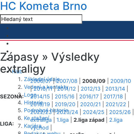
HC Kometa Brno
Zápasy »
Výsledky
extraligy
Klub
Základní údaje
2006/07
|
2007/08
|
2008/09
|
2009/10
Vedení a kontakty
|
2010/11
|
2011/12
|
2012/13
|
2013/14
|
Logo
SEZONA:
2014/15
|
2015/16
|
2016/17
|
2017/18
|
Historie
2018/19
|
2019/20
|
2020/21
|
2021/22
|
Podrobná historie
2022/23
|
2023/24
|
2024/25
|
2025/26
|
Ke stažení
extraliga
|
1.liga
|
2.liga západ
|
2.liga
LIGA:
Kariéra
východ
|
Redakce webu