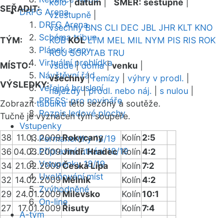
kolo
|
datum
|
SMĚR:
sestupně
|
SEŘADIT:
DRFG Arena
vzestupně
|
DRFG Arena
všechny
BNS
CLI
DEC
JBL
JHR
KLT
KNO
Schéma tribun
TÝM:
KOB
KOL
LTM
MEL
MIL
NYM
PIS
RIS
ROK
Plánek areny
ROU
SOK
TAB
TRU
Virtuální prohlídka
MÍSTO:
všude
|
doma
|
venku
|
Návštěvní řád
všechny
|
remízy
|
výhry v prodl.
|
VÝSLEDKY:
Veřejné bruslení
nájezdy
|
prodl. nebo náj.
|
s nulou
|
PRESS: pro novináře
Zobrazit
tabulku
této sezóny a soutěže.
Rozpis ledové plochy
Tučně je vyznačen tým soupeře.
Vstupenky
38
11.03.2009
Rokycany
Kolín
2:5
Permanentky 18/19
Přípravná utkání 18/19
36
04.03.2009
Jindř. Hradec
Kolín
4:2
Vstupenky 18/19
34
21.02.2009
Česká Lípa
Kolín
7:2
Uvolňování míst
32
14.02.2009
Mělník
Kolín
4:2
Zvýhodněné
29
24.01.2009
Milevsko
Kolín
10:1
On-line
27
17.01.2009
Řisuty
Kolín
7:4
A-tým