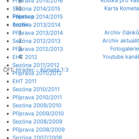
Kostka pro vás
Příprava 2015/2016
Karta Kometa
Sezóna 2014/2015
Fanshop
Příprava 2014/2015
Archiv
Sezóna 2013/2014
Archiv článků
Příprava 2013/2014
Archiv aktualit
Sezóna 2012/2013
Fotogalerie
Příprava 2012/2013
Youtube kanál
EHT 2012
Sezóna 2011/2012
ČF1:
Hradec - Kometa 1:3
Příprava 2011/2012
EHT 2011
Sezóna 2010/2011
Příprava 2010/2011
Sezóna 2009/2010
Příprava 2009/2010
Sezóna 2008/2009
Příprava 2008/2009
Sezóna 2007/2008