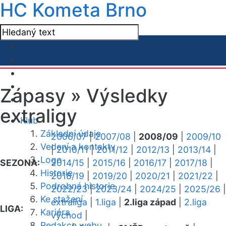
HC Kometa Brno
Zápasy »
Výsledky
extraligy
Klub
Základní údaje
2006/07
|
2007/08
|
2008/09
|
2009/10
Vedení a kontakty
|
2010/11
|
2011/12
|
2012/13
|
2013/14
|
Logo
SEZONA:
2014/15
|
2015/16
|
2016/17
|
2017/18
|
Historie
2018/19
|
2019/20
|
2020/21
|
2021/22
|
Podrobná historie
2022/23
|
2023/24
|
2024/25
|
2025/26
|
Ke stažení
extraliga
|
1.liga
|
2.liga západ
|
2.liga
LIGA:
Kariéra
východ
|
Redakce webu