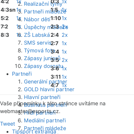
4:2
1x
0:3
1x
Realizační týmy
4:3sn
1x
1:5
1x
Partneři mládeže
5:2
1x
1:10
1x
Nábor dětí
7:2
1x
2:3
2x
Úspěchy mládeže
8:3
1x
ZŠ Labská
2:4
2x
SMS servis
2:7
1x
Týmová fota
3:4
1x
Zápasy juniorů
3:5
2x
Zápasy dorostu
3:6
1x
Partneři
3:11
1x
Generální partner
4:7
1x
GOLD hlavní partner
Hlavní partneři
Vaše připomínky k této stránce uvítáme na
Business partneři
webmaster
@esports.cz.
Hrdí partneři
Mediální partneři
Tweet
Partneři mládeže
Tipsport extraliga