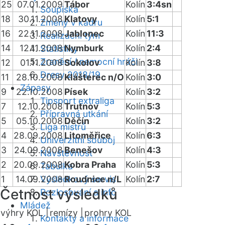
25
07.01.2009
Tábor
Kolín
3:4sn
Soupiska
18
30.11.2008
Klatovy
Kolín
5:1
Změny v kádru
16
22.11.2008
Jablonec
Kolín
11:3
Realizační tým
14
12.11.2008
Nymburk
Kolín
2:4
Statistiky
Zranění / nemocní hráči
12
01.11.2008
Sokolov
Kolín
3:8
Dresy 2018/19
11
28.10.2008
Klášterec n/O
Kolín
3:0
Zápasy
9
22.10.2008
Písek
Kolín
3:2
Tipsport extraliga
7
12.10.2008
Trutnov
Kolín
5:3
Přípravná utkání
5
05.10.2008
Děčín
Kolín
3:2
Liga mistrů
4
28.09.2008
Litoměřice
Kolín
6:3
Univerzitní souboj
3
24.09.2008
Benešov
Kolín
4:3
Návštěvnost
2
20.09.2008
Kobra Praha
Kolín
5:3
Tabulka
1
14.09.2008
Výsledkový servis
Roudnice n/L
Kolín
2:7
Četnost výsledků
Rozlosování a info
Mládež
výhry KOL |
remízy |
prohry KOL
Kontakty a informace