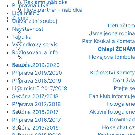
Reklamní nabídka
Přípravná utkání
Hrdý partner - nabídka
Liga mistrů
Žijeme
Univerzitní souboj
Děti dětem
Návštěvnost
Jsme jedna rodina
Tabulka
Petr Koukal a Kometa
Výsledkový servis
Chlapi ŽENÁM
Rozlosování a info
Hokejová tombola
Fanzóna
Sezóna 2019/2020
Království Komety
Příprava 2019/2020
Dortiáda
Příprava 2018/2019
Ptejte se
Liga mistrů 2017/2018
Fan klub informuje
Sezóna 2017/2018
Fotogalerie
Příprava 2017/2018
Aktivní fotogalerie
Sezóna 2016/2017
Download
Příprava 2016/2017
Hokejchat.cz
Sezóna 2015/2016