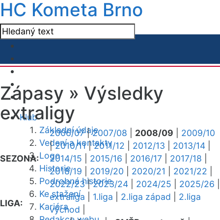
HC Kometa Brno
Zápasy »
Výsledky
extraligy
Klub
Základní údaje
2006/07
|
2007/08
|
2008/09
|
2009/10
Vedení a kontakty
|
2010/11
|
2011/12
|
2012/13
|
2013/14
|
Logo
SEZONA:
2014/15
|
2015/16
|
2016/17
|
2017/18
|
Historie
2018/19
|
2019/20
|
2020/21
|
2021/22
|
Podrobná historie
2022/23
|
2023/24
|
2024/25
|
2025/26
|
Ke stažení
extraliga
|
1.liga
|
2.liga západ
|
2.liga
LIGA:
Kariéra
východ
|
Redakce webu