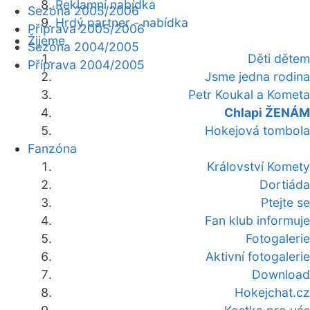
Reklamní nabídka
Sezóna 2005/2006
Hrdý partner - nabídka
Příprava 2005/2006
Žijeme
Sezóna 2004/2005
Děti dětem
Příprava 2004/2005
Jsme jedna rodina
Petr Koukal a Kometa
Chlapi ŽENÁM
Hokejová tombola
Fanzóna
Království Komety
Dortiáda
Ptejte se
Fan klub informuje
Fotogalerie
Aktivní fotogalerie
Download
Hokejchat.cz