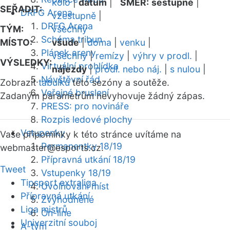
kolo
|
datum
|
SMĚR:
sestupně
|
SEŘADIT:
DRFG Arena
vzestupně
|
DRFG Arena
TÝM:
všechny
Schéma tribun
MÍSTO:
všude
|
doma
|
venku
|
Plánek areny
všechny
|
remízy
|
výhry v prodl.
|
VÝSLEDKY:
Virtuální prohlídka
nájezdy
|
prodl. nebo náj.
|
s nulou
|
Návštěvní řád
Zobrazit
tabulku
této sezóny a soutěže.
Veřejné bruslení
Zadaným parametrům nevyhovuje žádný zápas.
PRESS: pro novináře
Rozpis ledové plochy
Vstupenky
Vaše připomínky k této stránce uvítáme na
Permanentky 18/19
webmaster
@esports.cz.
Přípravná utkání 18/19
Tweet
Vstupenky 18/19
Tipsport extraliga
Uvolňování míst
Přípravná utkání
Zvýhodněné
Liga mistrů
On-line
Univerzitní souboj
A-tým