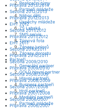
Realizační týmy
Příprava 2013/2014
Partneři mládeže
Sezóna 2012/2013
Nábor dětí
Příprava 2012/2013
Úspěchy mládeže
EHT 2012
ZŠ Labská
Sezóna 2011/2012
SMS servis
Příprava 2011/2012
Týmová fota
EHT 2011
Zápasy juniorů
Sezóna 2010/2011
Zápasy dorostu
Příprava 2010/2011
Partneři
Sezóna 2009/2010
Generální partner
Příprava 2009/2010
GOLD hlavní partner
Sezóna 2008/2009
Hlavní partneři
Příprava 2008/2009
Business partneři
Sezóna 2007/2008
Hrdí partneři
Příprava 2007/2008
Mediální partneři
Sezóna 2006/2007
Partneři mládeže
Příprava 2006/2007