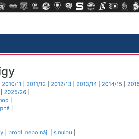
igy
|
2010/11
|
2011/12
|
2012/13
|
2013/14
|
2014/15
|
2015
|
2025/26
|
chod
|
upně
|
dy
|
prodl. nebo náj.
|
s nulou
|