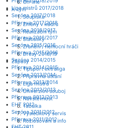
Příprava 2018/2019
On-line
Liga mistrů 2017/2018
A-tým
Sezóna 2017/2018
Soupiska
Příprava 2017/2018
Změny v kádru
Sezóna 2016/2017
Realizační tým
Příprava 2016/2017
Statistiky
Sezóna 2015/2016
Zranění / nemocní hráči
Příprava 2015/2016
Dresy 2018/19
Sezóna 2014/2015
Zápasy
Příprava 2014/2015
Tipsport extraliga
Sezóna 2013/2014
Přípravná utkání
Příprava 2013/2014
Liga mistrů
Sezóna 2012/2013
Univerzitní souboj
Příprava 2012/2013
Návštěvnost
EHT 2012
Tabulka
Sezóna 2011/2012
Výsledkový servis
Příprava 2011/2012
Rozlosování a info
EHT 2011