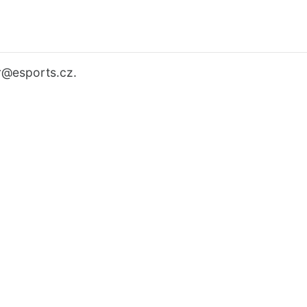
r
@esports.cz.