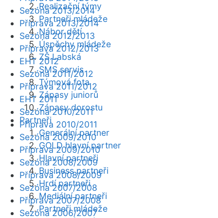
Realizační týmy
Sezóna 2013/2014
Partneři mládeže
Příprava 2013/2014
Nábor dětí
Sezóna 2012/2013
Úspěchy mládeže
Příprava 2012/2013
ZŠ Labská
EHT 2012
SMS servis
Sezóna 2011/2012
Týmová fota
Příprava 2011/2012
Zápasy juniorů
EHT 2011
Zápasy dorostu
Sezóna 2010/2011
Partneři
Příprava 2010/2011
Generální partner
Sezóna 2009/2010
GOLD hlavní partner
Příprava 2009/2010
Hlavní partneři
Sezóna 2008/2009
Business partneři
Příprava 2008/2009
Hrdí partneři
Sezóna 2007/2008
Mediální partneři
Příprava 2007/2008
Partneři mládeže
Sezóna 2006/2007