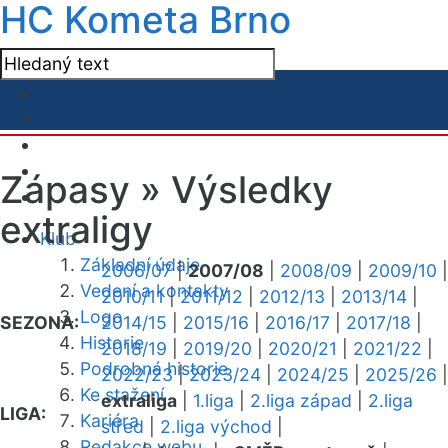
HC Kometa Brno
Zápasy »
Výsledky
extraligy
Klub
Základní údaje
2006/07
|
2007/08
|
2008/09
|
2009/10
|
Vedení a kontakty
2010/11
|
2011/12
|
2012/13
|
2013/14
|
Logo
SEZONA:
2014/15
|
2015/16
|
2016/17
|
2017/18
|
Historie
2018/19
|
2019/20
|
2020/21
|
2021/22
|
Podrobná historie
2022/23
|
2023/24
|
2024/25
|
2025/26
|
Ke stažení
extraliga
|
1.liga
|
2.liga západ
|
2.liga
LIGA:
Kariéra
střed
|
2.liga východ
|
Redakce webu