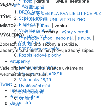
kolo
|
datum
|
SMĚR:
sestupně
|
SEŘADIT:
DRFG Arena
vzestupně
|
DRFG Arena
všechny
CEB
KLA
KVA
LIB
LIT
PCE
PLZ
TÝM:
Schéma tribun
SLA
SPA
TRI
UNL
VIT
ZLN
ZNO
Plánek areny
MÍSTO:
všude
|
doma
|
venku
|
Virtuální prohlídka
všechny
|
remízy
|
výhry v prodl.
|
VÝSLEDKY:
Návštěvní řád
nájezdy
|
prodl. nebo náj.
|
s nulou
|
Veřejné bruslení
Zobrazit
tabulku
této sezóny a soutěže.
PRESS: pro novináře
Zadaným parametrům nevyhovuje žádný zápas.
Rozpis ledové plochy
Vstupenky
Permanentky 18/19
Vaše připomínky k této stránce uvítáme na
Přípravná utkání 18/19
webmaster
@esports.cz.
Vstupenky 18/19
Tweet
Uvolňování míst
Tipsport extraliga
Zvýhodněné
Přípravná utkání
On-line
Liga mistrů
A-tým