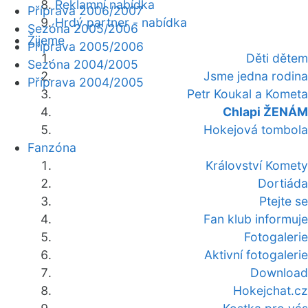
Reklamní nabídka
Příprava 2006/2007
Hrdý partner - nabídka
Sezóna 2005/2006
Žijeme
Příprava 2005/2006
Děti dětem
Sezóna 2004/2005
Jsme jedna rodina
Příprava 2004/2005
Petr Koukal a Kometa
Chlapi ŽENÁM
Hokejová tombola
Fanzóna
Království Komety
Dortiáda
Ptejte se
Fan klub informuje
Fotogalerie
Aktivní fotogalerie
Download
Hokejchat.cz