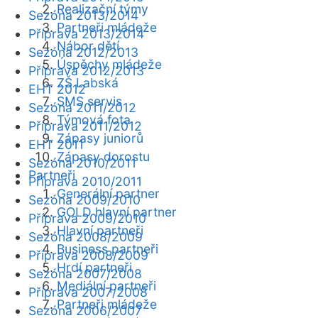
Realizační týmy
Sezóna 2013/2014
Partneři mládeže
Příprava 2013/2014
Nábor dětí
Sezóna 2012/2013
Úspěchy mládeže
Příprava 2012/2013
ZŠ Labská
EHT 2012
SMS servis
Sezóna 2011/2012
Týmová fota
Příprava 2011/2012
Zápasy juniorů
EHT 2011
Zápasy dorostu
Sezóna 2010/2011
Partneři
Příprava 2010/2011
Generální partner
Sezóna 2009/2010
GOLD hlavní partner
Příprava 2009/2010
Hlavní partneři
Sezóna 2008/2009
Business partneři
Příprava 2008/2009
Hrdí partneři
Sezóna 2007/2008
Mediální partneři
Příprava 2007/2008
Partneři mládeže
Sezóna 2006/2007