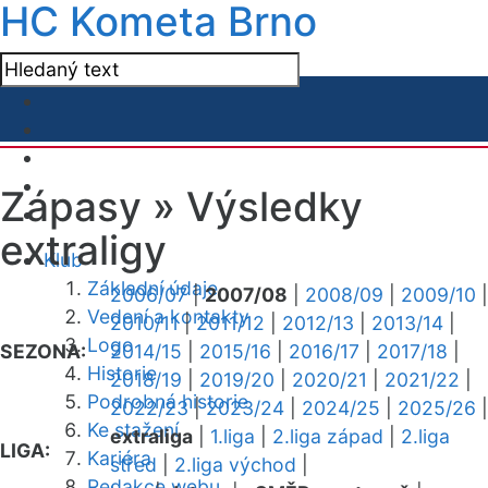
HC Kometa Brno
Zápasy »
Výsledky
extraligy
Klub
Základní údaje
2006/07
|
2007/08
|
2008/09
|
2009/10
|
Vedení a kontakty
2010/11
|
2011/12
|
2012/13
|
2013/14
|
Logo
SEZONA:
2014/15
|
2015/16
|
2016/17
|
2017/18
|
Historie
2018/19
|
2019/20
|
2020/21
|
2021/22
|
Podrobná historie
2022/23
|
2023/24
|
2024/25
|
2025/26
|
Ke stažení
extraliga
|
1.liga
|
2.liga západ
|
2.liga
LIGA:
Kariéra
střed
|
2.liga východ
|
Redakce webu