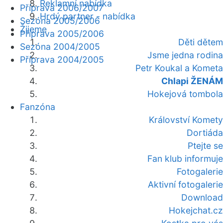
Reklamní nabídka
Příprava 2006/2007
Hrdý partner - nabídka
Sezóna 2005/2006
Žijeme
Příprava 2005/2006
Děti dětem
Sezóna 2004/2005
Jsme jedna rodina
Příprava 2004/2005
Petr Koukal a Kometa
Chlapi ŽENÁM
Hokejová tombola
Fanzóna
Království Komety
Dortiáda
Ptejte se
Fan klub informuje
Fotogalerie
Aktivní fotogalerie
Download
Hokejchat.cz