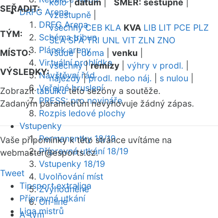
kolo
|
datum
|
SMĚR:
sestupně
|
SEŘADIT:
DRFG Arena
vzestupně
|
DRFG Arena
všechny
CEB
KLA
KVA
LIB
LIT
PCE
PLZ
TÝM:
Schéma tribun
SLA
SPA
TRI
UNL
VIT
ZLN
ZNO
Plánek areny
MÍSTO:
všude
|
doma
|
venku
|
Virtuální prohlídka
všechny
|
remízy
|
výhry v prodl.
|
VÝSLEDKY:
Návštěvní řád
nájezdy
|
prodl. nebo náj.
|
s nulou
|
Veřejné bruslení
Zobrazit
tabulku
této sezóny a soutěže.
PRESS: pro novináře
Zadaným parametrům nevyhovuje žádný zápas.
Rozpis ledové plochy
Vstupenky
Permanentky 18/19
Vaše připomínky k této stránce uvítáme na
Přípravná utkání 18/19
webmaster
@esports.cz.
Vstupenky 18/19
Tweet
Uvolňování míst
Tipsport extraliga
Zvýhodněné
Přípravná utkání
On-line
Liga mistrů
A-tým