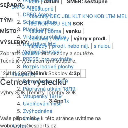
kolo
|
datum
|
SMĚR:
sestupně
|
SEŘADIT:
DRFG Arena
vzestupně
|
DRFG Arena
všechny
DEC
JBL
KLT
KNO
KOB
LTM
MEL
TÝM:
Schéma tribun
RIS
ROK
ROU
SLN
SOK
Plánek areny
MÍSTO:
všude
|
doma
|
venku
|
Virtuální prohlídka
všechny
|
remízy
|
výhry v prodl.
|
VÝSLEDKY:
Návštěvní řád
nájezdy
|
prodl. nebo náj.
|
s nulou
|
Veřejné bruslení
Zobrazit
tabulku
této sezóny a soutěže.
PRESS: pro novináře
Tučně je vyznačen tým soupeře.
Rozpis ledové plochy
12
11.11.2007
Mělník
Sokolov
4:3p
Vstupenky
Četnost výsledků
Permanentky 18/19
Přípravná utkání 18/19
výhry SOK |
remízy |
prohry SOK
Vstupenky 18/19
3:4pp
1x
Uvolňování míst
Zvýhodněné
Vaše připomínky k této stránce uvítáme na
On-line
webmaster
@esports.cz.
A-tým