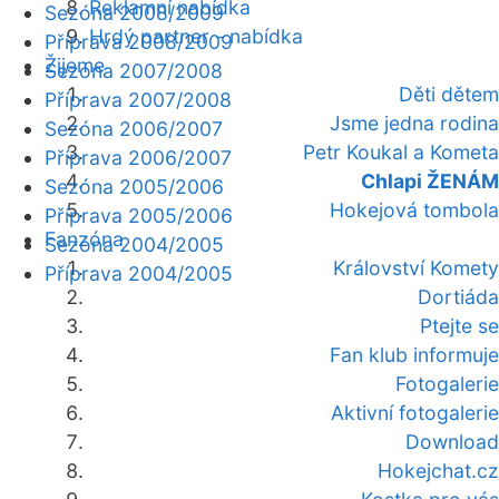
Reklamní nabídka
Sezóna 2008/2009
Hrdý partner - nabídka
Příprava 2008/2009
Žijeme
Sezóna 2007/2008
Děti dětem
Příprava 2007/2008
Jsme jedna rodina
Sezóna 2006/2007
Petr Koukal a Kometa
Příprava 2006/2007
Chlapi ŽENÁM
Sezóna 2005/2006
Hokejová tombola
Příprava 2005/2006
Fanzóna
Sezóna 2004/2005
Království Komety
Příprava 2004/2005
Dortiáda
Ptejte se
Fan klub informuje
Fotogalerie
Aktivní fotogalerie
Download
Hokejchat.cz