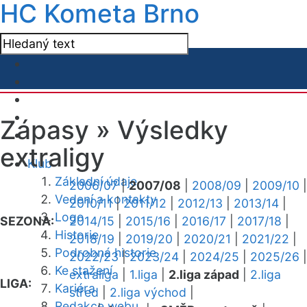
HC Kometa Brno
Zápasy »
Výsledky
extraligy
Klub
Základní údaje
2006/07
|
2007/08
|
2008/09
|
2009/10
|
Vedení a kontakty
2010/11
|
2011/12
|
2012/13
|
2013/14
|
Logo
SEZONA:
2014/15
|
2015/16
|
2016/17
|
2017/18
|
Historie
2018/19
|
2019/20
|
2020/21
|
2021/22
|
Podrobná historie
2022/23
|
2023/24
|
2024/25
|
2025/26
|
Ke stažení
extraliga
|
1.liga
|
2.liga západ
|
2.liga
LIGA:
Kariéra
střed
|
2.liga východ
|
Redakce webu