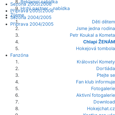
Reklamní nabídka
Sezóna 2005/2006
Hrdý partner - nabídka
Příprava 2005/2006
Žijeme
Sezóna 2004/2005
Děti dětem
Příprava 2004/2005
Jsme jedna rodina
Petr Koukal a Kometa
Chlapi ŽENÁM
Hokejová tombola
Fanzóna
Království Komety
Dortiáda
Ptejte se
Fan klub informuje
Fotogalerie
Aktivní fotogalerie
Download
Hokejchat.cz