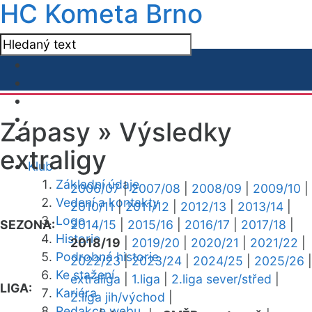
HC Kometa Brno
Zápasy »
Výsledky
extraligy
Klub
Základní údaje
2006/07
|
2007/08
|
2008/09
|
2009/10
|
Vedení a kontakty
2010/11
|
2011/12
|
2012/13
|
2013/14
|
Logo
SEZONA:
2014/15
|
2015/16
|
2016/17
|
2017/18
|
Historie
2018/19
|
2019/20
|
2020/21
|
2021/22
|
Podrobná historie
2022/23
|
2023/24
|
2024/25
|
2025/26
|
Ke stažení
extraliga
|
1.liga
|
2.liga sever/střed
|
LIGA:
Kariéra
2.liga jih/východ
|
Redakce webu