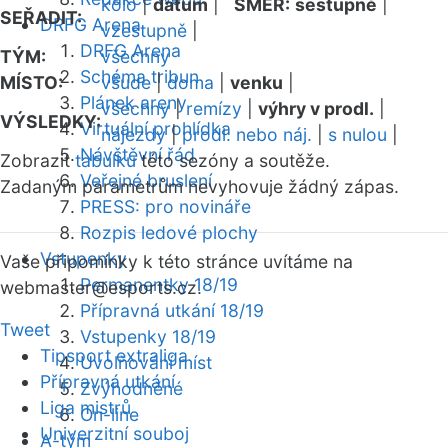
kolo
|
datum
|
SMĚR:
sestupně
|
SEŘADIT:
DRFG Arena
vzestupně
|
DRFG Arena
TÝM:
všechny
Schéma tribun
MÍSTO:
všude
|
doma
|
venku
|
Plánek areny
všechny
|
remízy
|
výhry v prodl.
|
VÝSLEDKY:
Virtuální prohlídka
nájezdy
|
prodl. nebo náj.
|
s nulou
|
Návštěvní řád
Zobrazit
tabulku
této sezóny a soutěže.
Veřejné bruslení
Zadaným parametrům nevyhovuje žádný zápas.
PRESS: pro novináře
Rozpis ledové plochy
Vstupenky
Vaše připomínky k této stránce uvítáme na
Permanentky 18/19
webmaster
@esports.cz.
Přípravná utkání 18/19
Tweet
Vstupenky 18/19
Tipsport extraliga
Uvolňování míst
Přípravná utkání
Zvýhodněné
Liga mistrů
On-line
Univerzitní souboj
A-tým