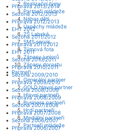
Realizační týmy
Příprava 2013/2014
Partneři mládeže
Sezóna 2012/2013
Nábor dětí
Příprava 2012/2013
Úspěchy mládeže
EHT 2012
ZŠ Labská
Sezóna 2011/2012
SMS servis
Příprava 2011/2012
Týmová fota
EHT 2011
Zápasy juniorů
Sezóna 2010/2011
Zápasy dorostu
Příprava 2010/2011
Partneři
Sezóna 2009/2010
Generální partner
Příprava 2009/2010
GOLD hlavní partner
Sezóna 2008/2009
Hlavní partneři
Příprava 2008/2009
Business partneři
Sezóna 2007/2008
Hrdí partneři
Příprava 2007/2008
Mediální partneři
Sezóna 2006/2007
Partneři mládeže
Příprava 2006/2007