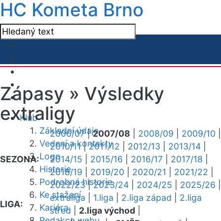
HC Kometa Brno
Zápasy »
Výsledky
extraligy
Klub
Základní údaje
2006/07
|
2007/08
|
2008/09
|
2009/10
|
Vedení a kontakty
2010/11
|
2011/12
|
2012/13
|
2013/14
|
Logo
SEZONA:
2014/15
|
2015/16
|
2016/17
|
2017/18
|
Historie
2018/19
|
2019/20
|
2020/21
|
2021/22
|
Podrobná historie
2022/23
|
2023/24
|
2024/25
|
2025/26
|
Ke stažení
extraliga
|
1.liga
|
2.liga západ
|
2.liga
LIGA:
Kariéra
střed
|
2.liga východ
|
Redakce webu