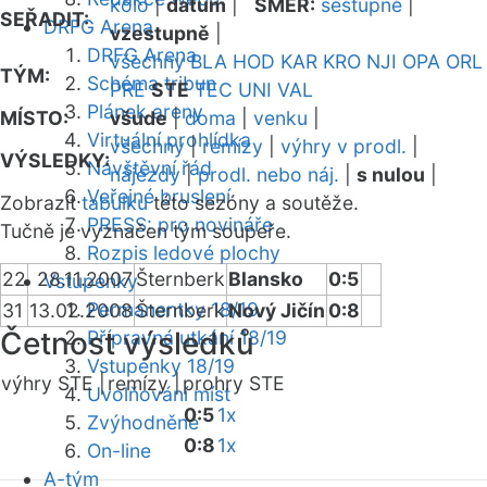
kolo
|
datum
|
SMĚR:
sestupně
|
SEŘADIT:
DRFG Arena
vzestupně
|
DRFG Arena
všechny
BLA
HOD
KAR
KRO
NJI
OPA
ORL
TÝM:
Schéma tribun
PRE
STE
TEC
UNI
VAL
Plánek areny
MÍSTO:
všude
|
doma
|
venku
|
Virtuální prohlídka
všechny
|
remízy
|
výhry v prodl.
|
VÝSLEDKY:
Návštěvní řád
nájezdy
|
prodl. nebo náj.
|
s nulou
|
Veřejné bruslení
Zobrazit
tabulku
této sezóny a soutěže.
PRESS: pro novináře
Tučně je vyznačen tým soupeře.
Rozpis ledové plochy
22
28.11.2007
Šternberk
Blansko
0:5
Vstupenky
Permanentky 18/19
31
13.02.2008
Šternberk
Nový Jičín
0:8
Četnost výsledků
Přípravná utkání 18/19
Vstupenky 18/19
výhry STE |
remízy |
prohry STE
Uvolňování míst
0:5
1x
Zvýhodněné
0:8
1x
On-line
A-tým