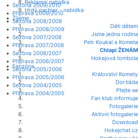
Reklamní nabídka
Sezóna 2009/2010
Hrdý partner - nabídka
Příprava 2009/2010
Žijeme
Sezóna 2008/2009
Děti dětem
Příprava 2008/2009
Jsme jedna rodina
Sezóna 2007/2008
Petr Koukal a Kometa
Příprava 2007/2008
Chlapi ŽENÁM
Sezóna 2006/2007
Hokejová tombola
Příprava 2006/2007
Fanzóna
Sezóna 2005/2006
Království Komety
Příprava 2005/2006
Dortiáda
Sezóna 2004/2005
Ptejte se
Příprava 2004/2005
Fan klub informuje
Fotogalerie
Aktivní fotogalerie
Download
Hokejchat.cz