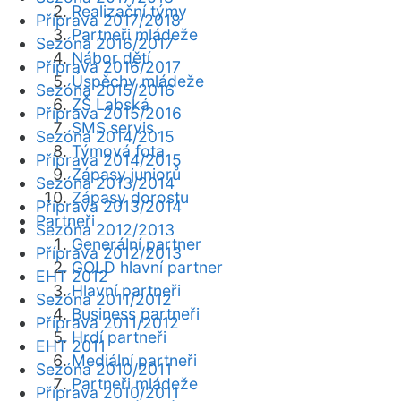
Realizační týmy
Příprava 2017/2018
Partneři mládeže
Sezóna 2016/2017
Nábor dětí
Příprava 2016/2017
Úspěchy mládeže
Sezóna 2015/2016
ZŠ Labská
Příprava 2015/2016
SMS servis
Sezóna 2014/2015
Týmová fota
Příprava 2014/2015
Zápasy juniorů
Sezóna 2013/2014
Zápasy dorostu
Příprava 2013/2014
Partneři
Sezóna 2012/2013
Generální partner
Příprava 2012/2013
GOLD hlavní partner
EHT 2012
Hlavní partneři
Sezóna 2011/2012
Business partneři
Příprava 2011/2012
Hrdí partneři
EHT 2011
Mediální partneři
Sezóna 2010/2011
Partneři mládeže
Příprava 2010/2011