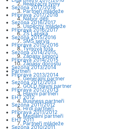
Realizační týmy
Sezóna 2017/2018
Partneři mládeže
Příprava 2017/2018
Nábor dětí
Sezóna 2016/2017
Úspěchy mládeže
Příprava 2016/2017
ZŠ Labská
Sezóna 2015/2016
SMS servis
Příprava 2015/2016
Týmová fota
Sezóna 2014/2015
Zápasy juniorů
Příprava 2014/2015
Zápasy dorostu
Sezóna 2013/2014
Partneři
Příprava 2013/2014
Generální partner
Sezóna 2012/2013
GOLD hlavní partner
Příprava 2012/2013
Hlavní partneři
EHT 2012
Business partneři
Sezóna 2011/2012
Hrdí partneři
Příprava 2011/2012
Mediální partneři
EHT 2011
Partneři mládeže
Sezóna 2010/2011