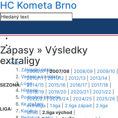
HC Kometa Brno
Zápasy »
Výsledky
extraligy
Klub
Základní údaje
2006/07
|
2007/08
|
2008/09
|
2009/10
|
Vedení a kontakty
2010/11
|
2011/12
|
2012/13
|
2013/14
|
Logo
SEZONA:
2014/15
|
2015/16
|
2016/17
|
2017/18
|
Historie
2018/19
|
2019/20
|
2020/21
|
2021/22
|
Podrobná historie
2022/23
|
2023/24
|
2024/25
|
2025/26
|
Ke stažení
extraliga
|
1.liga
|
2.liga západ
|
2.liga
LIGA:
Kariéra
střed
|
2.liga východ
|
Redakce webu