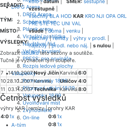
kolo
|
datum
|
SMĚR:
sestupně
|
SEŘADIT:
DRFG Arena
vzestupně
|
DRFG Arena
všechny
BLA
HOD
KAR
KRO
NJI
OPA
ORL
TÝM:
Schéma tribun
PRE
STE
TEC
UNI
VAL
Plánek areny
MÍSTO:
všude
|
doma
|
venku
|
Virtuální prohlídka
všechny
|
remízy
|
výhry v prodl.
|
VÝSLEDKY:
Návštěvní řád
nájezdy
|
prodl. nebo náj.
|
s nulou
|
Veřejné bruslení
Zobrazit
tabulku
této sezóny a soutěže.
PRESS: pro novináře
Tučně je vyznačen tým soupeře.
Rozpis ledové plochy
7
14.10.2007
Nový Jičín
Karviná
6:0
Vstupenky
Permanentky 18/19
10
28.10.2007
Karviná
Uničov
4:0
Přípravná utkání 18/19
11
03.11.2007
Technika
Karviná
8:0
Vstupenky 18/19
Četnost výsledků
Uvolňování míst
výhry KAR |
remízy |
prohry KAR
Zvýhodněné
4:0
1x
0:6
1x
On-line
0:8
1x
A-tým