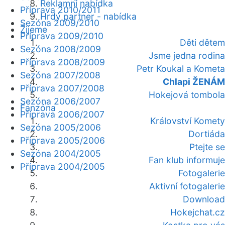
Reklamní nabídka
Příprava 2010/2011
Hrdý partner - nabídka
Sezóna 2009/2010
Žijeme
Příprava 2009/2010
Děti dětem
Sezóna 2008/2009
Jsme jedna rodina
Příprava 2008/2009
Petr Koukal a Kometa
Sezóna 2007/2008
Chlapi ŽENÁM
Příprava 2007/2008
Hokejová tombola
Sezóna 2006/2007
Fanzóna
Příprava 2006/2007
Království Komety
Sezóna 2005/2006
Dortiáda
Příprava 2005/2006
Ptejte se
Sezóna 2004/2005
Fan klub informuje
Příprava 2004/2005
Fotogalerie
Aktivní fotogalerie
Download
Hokejchat.cz