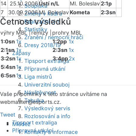
14
25.10.2006
Ústí n/L
Ml. Boleslav
2:1p
Soupiska
7
30.09.2006
Ml. Boleslav
Kometa
2:3sn
Změny v kádru
Četnost výsledků
Realizační tým
Statistiky
výhry MBL |
remízy |
prohry MBL
Zranění / nemocní hráči
1:0sn
1x
1:2pp
1x
Dresy 2018/19
2:1sn
1x
2:3sn
1x
Zápasy
3:2sn
1x
3:4pp
2x
Tipsport extraliga
5:4sn
1x
Přípravná utkání
6:5sn
1x
Liga mistrů
Univerzitní souboj
Návštěvnost
Vaše připomínky k této stránce uvítáme na
Tabulka
webmaster
@esports.cz.
Výsledkový servis
Tweet
Rozlosování a info
Tipsport extraliga
Mládež
Přípravná utkání
Kontakty a informace