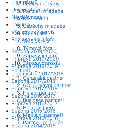
Liga mistrů
Realizační týmy
Univerzitní souboj
Partneři mládeže
Návštěvnost
Nábor dětí
Tabulka
Úspěchy mládeže
Výsledkový servis
ZŠ Labská
Rozlosování a info
SMS servis
Týmová fota
Sezóna 2019/2020
Zápasy juniorů
Příprava 2019/2020
Zápasy dorostu
Příprava 2018/2019
Partneři
Liga mistrů 2017/2018
Generální partner
Sezóna 2017/2018
GOLD hlavní partner
Příprava 2017/2018
Hlavní partneři
Sezóna 2016/2017
Business partneři
Příprava 2016/2017
Hrdí partneři
Sezóna 2015/2016
Mediální partneři
Příprava 2015/2016
Partneři mládeže
Sezóna 2014/2015