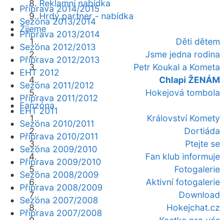
Reklamní nabídka
Příprava 2014/2015
Hrdý partner - nabídka
Sezóna 2013/2014
Žijeme
Příprava 2013/2014
Děti dětem
Sezóna 2012/2013
Jsme jedna rodina
Příprava 2012/2013
Petr Koukal a Kometa
EHT 2012
Chlapi ŽENÁM
Sezóna 2011/2012
Hokejová tombola
Příprava 2011/2012
Fanzóna
EHT 2011
Království Komety
Sezóna 2010/2011
Dortiáda
Příprava 2010/2011
Ptejte se
Sezóna 2009/2010
Fan klub informuje
Příprava 2009/2010
Fotogalerie
Sezóna 2008/2009
Aktivní fotogalerie
Příprava 2008/2009
Download
Sezóna 2007/2008
Hokejchat.cz
Příprava 2007/2008