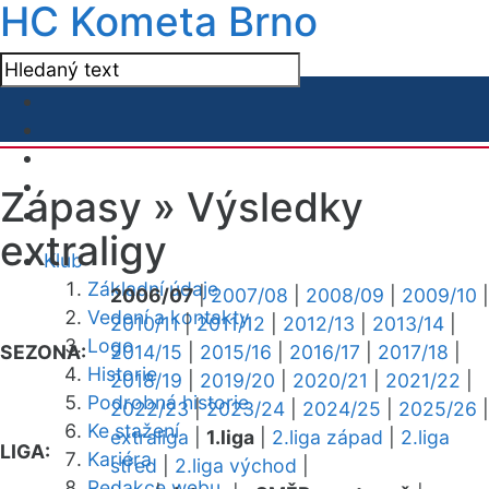
HC Kometa Brno
Zápasy »
Výsledky
extraligy
Klub
Základní údaje
2006/07
|
2007/08
|
2008/09
|
2009/10
|
Vedení a kontakty
2010/11
|
2011/12
|
2012/13
|
2013/14
|
Logo
SEZONA:
2014/15
|
2015/16
|
2016/17
|
2017/18
|
Historie
2018/19
|
2019/20
|
2020/21
|
2021/22
|
Podrobná historie
2022/23
|
2023/24
|
2024/25
|
2025/26
|
Ke stažení
extraliga
|
1.liga
|
2.liga západ
|
2.liga
LIGA:
Kariéra
střed
|
2.liga východ
|
Redakce webu