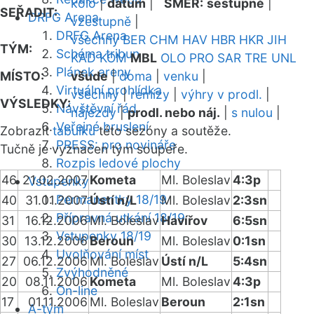
kolo
|
datum
|
SMĚR:
sestupně
|
SEŘADIT:
DRFG Arena
vzestupně
|
DRFG Arena
všechny
BER
CHM
HAV
HBR
HKR
JIH
TÝM:
Schéma tribun
KAD
KOM
MBL
OLO
PRO
SAR
TRE
UNL
Plánek areny
MÍSTO:
všude
|
doma
|
venku
|
Virtuální prohlídka
všechny
|
remízy
|
výhry v prodl.
|
VÝSLEDKY:
Návštěvní řád
nájezdy
|
prodl. nebo náj.
|
s nulou
|
Veřejné bruslení
Zobrazit
tabulku
této sezóny a soutěže.
PRESS: pro novináře
Tučně je vyznačen tým soupeře.
Rozpis ledové plochy
46
21.02.2007
Kometa
Ml. Boleslav
4:3p
Vstupenky
Permanentky 18/19
40
31.01.2007
Ústí n/L
Ml. Boleslav
2:3sn
Přípravná utkání 18/19
31
16.12.2006
Ml. Boleslav
Havířov
6:5sn
Vstupenky 18/19
30
13.12.2006
Beroun
Ml. Boleslav
0:1sn
Uvolňování míst
27
06.12.2006
Ml. Boleslav
Ústí n/L
5:4sn
Zvýhodněné
20
08.11.2006
Kometa
Ml. Boleslav
4:3p
On-line
17
01.11.2006
Ml. Boleslav
Beroun
2:1sn
A-tým