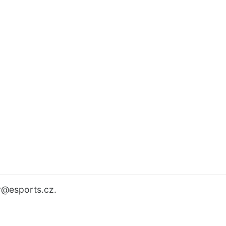
r
@esports.cz.