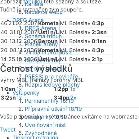
Zobrazit
tabulku
této sezóny a soutěže.
Kariéra
Tučně je vyznačen tým soupeře.
Redakce webu
DRFG Arena
46
21.02.2007
Kometa
Ml. Boleslav
4:3p
DRFG Arena
40
31.01.2007
Ústí n/L
Ml. Boleslav
2:3sn
Schéma tribun
30
13.12.2006
Beroun
Ml. Boleslav
0:1sn
Plánek areny
20
08.11.2006
Kometa
Ml. Boleslav
4:3p
Virtuální prohlídka
14
25.10.2006
Ústí n/L
Ml. Boleslav
2:1p
Návštěvní řád
Četnost výsledků
Veřejné bruslení
PRESS: pro novináře
výhry MBL |
remízy |
prohry MBL
Rozpis ledové plochy
1:0sn
1x
1:2pp
1x
Vstupenky
3:2sn
1x
3:4pp
2x
Permanentky 18/19
Přípravná utkání 18/19
Vaše připomínky k této stránce uvítáme na webmaste
Vstupenky 18/19
Uvolňování míst
Tweet
Zvýhodněné
Tipsport extraliga