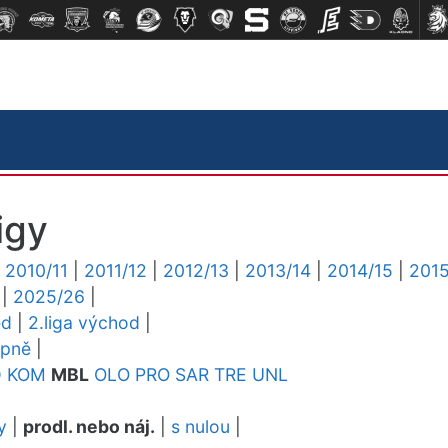
igy
|
2010/11
|
2011/12
|
2012/13
|
2013/14
|
2014/15
|
2015
|
2025/26
|
ed
|
2.liga východ
|
upně
|
D
KOM
MBL
OLO
PRO
SAR
TRE
UNL
y
|
prodl. nebo náj.
|
s nulou
|