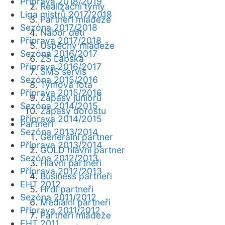
Příprava 2018/2019
Realizační týmy
Liga mistrů 2017/2018
Partneři mládeže
Sezóna 2017/2018
Nábor dětí
Příprava 2017/2018
Úspěchy mládeže
Sezóna 2016/2017
ZŠ Labská
Příprava 2016/2017
SMS servis
Sezóna 2015/2016
Týmová fota
Příprava 2015/2016
Zápasy juniorů
Sezóna 2014/2015
Zápasy dorostu
Příprava 2014/2015
Partneři
Sezóna 2013/2014
Generální partner
Příprava 2013/2014
GOLD hlavní partner
Sezóna 2012/2013
Hlavní partneři
Příprava 2012/2013
Business partneři
EHT 2012
Hrdí partneři
Sezóna 2011/2012
Mediální partneři
Příprava 2011/2012
Partneři mládeže
EHT 2011