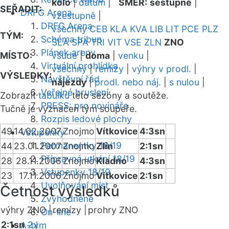
kolo
|
datum
|
SMĚR:
sestupně
|
SEŘADIT:
DRFG Arena
vzestupně
|
DRFG Arena
všechny
CEB
KLA
KVA
LIB
LIT
PCE
PLZ
TÝM:
Schéma tribun
SLA
SPA
TRI
VIT
VSE
ZLN
ZNO
Plánek areny
MÍSTO:
všude
|
doma
|
venku
|
Virtuální prohlídka
všechny
|
remízy
|
výhry v prodl.
|
VÝSLEDKY:
Návštěvní řád
nájezdy
|
prodl. nebo náj.
|
s nulou
|
Veřejné bruslení
Zobrazit
tabulku
této sezóny a soutěže.
PRESS: pro novináře
Tučně je vyznačen tým soupeře.
Rozpis ledové plochy
49
14.02.2007
Znojmo
Vítkovice
4:3sn
Vstupenky
Permanentky 18/19
44
23.01.2007
Znojmo
Zlín
2:1sn
Přípravná utkání 18/19
28
28.11.2006
Znojmo
Kladno
4:3sn
Vstupenky 18/19
23
17.11.2006
Znojmo
Vítkovice
2:1sn
Uvolňování míst
Četnost výsledků
Zvýhodněné
výhry ZNO |
remízy |
prohry ZNO
On-line
2:1sn
2x
A-tým