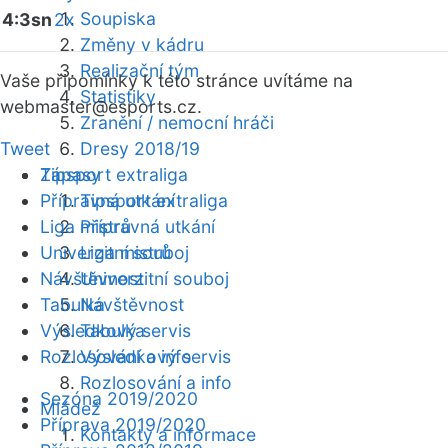
Soupiska
4:3sn
2x
Změny v kádru
Realizační tým
Vaše připomínky k této stránce uvítáme na
Statistiky
webmaster
@esports.cz.
Zranění / nemocní hráči
Tweet
Dresy 2018/19
Zápasy
Tipsport extraliga
Přípravná utkání
Tipsport extraliga
Liga mistrů
Přípravná utkání
Univerzitní souboj
Liga mistrů
Návštěvnost
Univerzitní souboj
Tabulka
Návštěvnost
Výsledkový servis
Tabulka
Rozlosování a info
Výsledkový servis
Rozlosování a info
Sezóna 2019/2020
Mládež
Příprava 2019/2020
Kontakty a informace