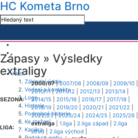
HC Kometa Brno
Zápasy »
Výsledky
extraligy
Klub
Základní údaje
2006/07
|
2007/08
|
2008/09
|
2009/10
|
Vedení a kontakty
2010/11
|
2011/12
|
2012/13
|
2013/14
|
Logo
SEZONA:
2014/15
|
2015/16
|
2016/17
|
2017/18
|
Historie
2018/19
|
2019/20
|
2020/21
|
2021/22
|
Podrobná historie
2022/23
|
2023/24
|
2024/25
|
2025/26
|
Ke stažení
extraliga
|
1.liga
|
2.liga západ
|
2.liga
LIGA:
Kariéra
střed
|
2.liga východ
|
Redakce webu