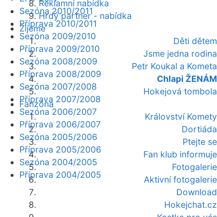
Reklamní nabídka
Sezóna 2010/2011
Hrdý partner - nabídka
Příprava 2010/2011
Žijeme
Sezóna 2009/2010
Děti dětem
Příprava 2009/2010
Jsme jedna rodina
Sezóna 2008/2009
Petr Koukal a Kometa
Příprava 2008/2009
Chlapi ŽENÁM
Sezóna 2007/2008
Hokejová tombola
Příprava 2007/2008
Fanzóna
Sezóna 2006/2007
Království Komety
Příprava 2006/2007
Dortiáda
Sezóna 2005/2006
Ptejte se
Příprava 2005/2006
Fan klub informuje
Sezóna 2004/2005
Fotogalerie
Příprava 2004/2005
Aktivní fotogalerie
Download
Hokejchat.cz