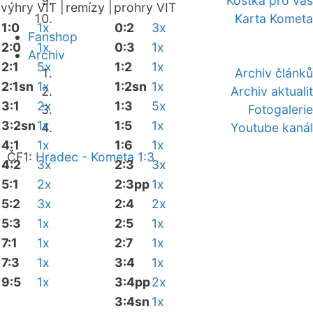
Kostka pro vás
výhry VIT |
remízy |
prohry VIT
Karta Kometa
1:0
1x
0:2
3x
Fanshop
2:0
1x
0:3
1x
Archiv
2:1
5x
1:2
1x
Archiv článků
2:1sn
1x
1:2sn
1x
Archiv aktualit
3:1
2x
1:3
5x
Fotogalerie
3:2sn
1x
1:5
1x
Youtube kanál
4:1
1x
1:6
1x
ČF1:
Hradec - Kometa 1:3
4:2
3x
2:3
3x
5:1
2x
2:3pp
1x
5:2
3x
2:4
2x
5:3
1x
2:5
1x
7:1
1x
2:7
1x
7:3
1x
3:4
1x
9:5
1x
3:4pp
2x
3:4sn
1x