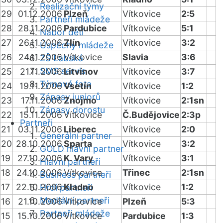
Realizační týmy
29
01.12.2006
Plzeň
Vítkovice
2:5
Partneři mládeže
28
28.11.2006
Pardubice
Vítkovice
5:1
Nábor dětí
27
26.11.2006
Zlín
Vítkovice
3:2
Úspěchy mládeže
26
24.11.2006
Vítkovice
Slavia
3:6
ZŠ Labská
SMS servis
25
21.11.2006
Litvínov
Vítkovice
3:7
Týmová fota
24
19.11.2006
Vsetín
Vítkovice
1:2
Zápasy juniorů
23
17.11.2006
Znojmo
Vítkovice
2:1sn
Zápasy dorostu
22
15.11.2006
Vítkovice
Č.Budějovice
2:3p
Partneři
21
03.11.2006
Liberec
Vítkovice
2:0
Generální partner
20
28.10.2006
Sparta
Vítkovice
3:2
GOLD hlavní partner
19
27.10.2006
K. Vary
Vítkovice
3:1
Hlavní partneři
18
24.10.2006
Vítkovice
Třinec
2:1sn
Business partneři
17
22.10.2006
Kladno
Vítkovice
1:2
Hrdí partneři
Mediální partneři
16
21.10.2006
Vítkovice
Plzeň
5:3
Partneři mládeže
15
15.10.2006
Vítkovice
Pardubice
1:3