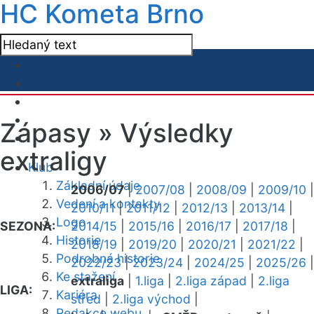
HC Kometa Brno
Zápasy »
Výsledky
extraligy
Klub
Základní údaje
2006/07
|
2007/08
|
2008/09
|
2009/10
|
Vedení a kontakty
2010/11
|
2011/12
|
2012/13
|
2013/14
|
Logo
SEZONA:
2014/15
|
2015/16
|
2016/17
|
2017/18
|
Historie
2018/19
|
2019/20
|
2020/21
|
2021/22
|
Podrobná historie
2022/23
|
2023/24
|
2024/25
|
2025/26
|
Ke stažení
extraliga
|
1.liga
|
2.liga západ
|
2.liga
LIGA:
Kariéra
střed
|
2.liga východ
|
Redakce webu