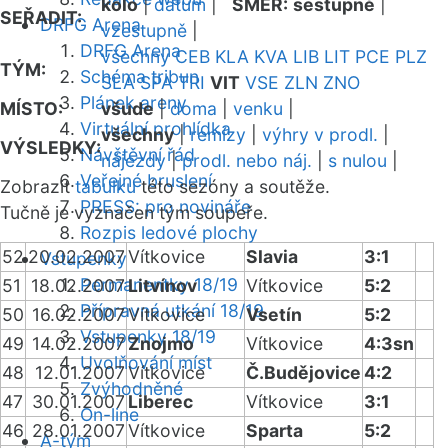
kolo
|
datum
|
SMĚR:
sestupně
|
SEŘADIT:
DRFG Arena
vzestupně
|
DRFG Arena
všechny
CEB
KLA
KVA
LIB
LIT
PCE
PLZ
TÝM:
Schéma tribun
SLA
SPA
TRI
VIT
VSE
ZLN
ZNO
Plánek areny
MÍSTO:
všude
|
doma
|
venku
|
Virtuální prohlídka
všechny
|
remízy
|
výhry v prodl.
|
VÝSLEDKY:
Návštěvní řád
nájezdy
|
prodl. nebo náj.
|
s nulou
|
Veřejné bruslení
Zobrazit
tabulku
této sezóny a soutěže.
PRESS: pro novináře
Tučně je vyznačen tým soupeře.
Rozpis ledové plochy
52
20.02.2007
Vítkovice
Slavia
3:1
Vstupenky
Permanentky 18/19
51
18.02.2007
Litvínov
Vítkovice
5:2
Přípravná utkání 18/19
50
16.02.2007
Vítkovice
Vsetín
5:2
Vstupenky 18/19
49
14.02.2007
Znojmo
Vítkovice
4:3sn
Uvolňování míst
48
12.01.2007
Vítkovice
Č.Budějovice
4:2
Zvýhodněné
47
30.01.2007
Liberec
Vítkovice
3:1
On-line
46
28.01.2007
Vítkovice
Sparta
5:2
A-tým