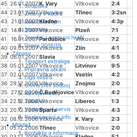
45
26.01.2007
K. Vary
Vítkovice
2:4
Soupiska
44
23.01.2007
Vítkovice
Třinec
3:2sn
Změny v kádru
43
21.01.2007
Kladno
Vítkovice
4:3p
Realizační tým
Statistiky
42
14.01.2007
Vítkovice
Plzeň
7:1
Zranění / nemocní hráči
41
16.01.2007
Pardubice
Vítkovice
7:2
Dresy 2018/19
40
09.01.2007
Vítkovice
Zlín
4:1
Zápasy
39
06.01.2007
Slavia
Vítkovice
6:5
Tipsport extraliga
38
05.01.2007
Vítkovice
Litvínov
9:5
Přípravná utkání
37
02.01.2007
Vítkovice
Vsetín
4:2
Liga mistrů
36
29.12.2006
Vítkovice
Znojmo
2:0
Univerzitní souboj
35
27.12.2006
Č.Budějovice
Vítkovice
4:2
Návštěvnost
34
22.12.2006
Tabulka
Vítkovice
Liberec
1:3
Výsledkový servis
33
20.12.2006
Sparta
Vítkovice
4:3
Rozlosování a info
32
08.12.2006
Vítkovice
K. Vary
2:3
Mládež
31
05.12.2006
Třinec
Vítkovice
2:0
Kontakty a informace
30
03.12.2006
Vítkovice
Kladno
5:1