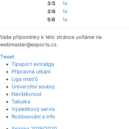
3:5
1x
3:6
1x
5:6
1x
Vaše připomínky k této stránce uvítáme na
webmaster
@esports.cz.
Tweet
Tipsport extraliga
Přípravná utkání
Liga mistrů
Univerzitní souboj
Návštěvnost
Tabulka
Výsledkový servis
Rozlosování a info
Sezóna 2019/2020