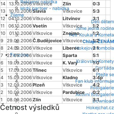
Reklamní nabídka
14
13.10.2006
Vítkovice
Zlín
0:3
Hrdý partner - nabídka
13
10.10.2006
Slavia
Vítkovice
5:3
Žijeme
12
04.10.2006
Vítkovice
Litvínov
3:1
Děti dětem
11
06.10.2006
Vsetín
Vítkovice
1:2
Jsme jedna rodina
10
01.10.2006
Vítkovice
Znojmo
1:2
Petr Koukal a Kometa
9
29.09.2006
Č.Budějovice
Vítkovice
1:2
Chlapi ŽENÁM
8
24.09.2006
Vítkovice
Liberec
Hokejová tombola
2:1
Fanzóna
7
22.09.2006
Vítkovice
Sparta
5:1
Království Komety
6
19.09.2006
Vítkovice
K. Vary
1:0
Dortiáda
5
17.09.2006
Třinec
Vítkovice
6:1
Ptejte se
4
15.09.2006
Vítkovice
Kladno
3:4p
Fan klub informuje
3
12.09.2006
Plzeň
Vítkovice
4:2
Fotogalerie
2
10.09.2006
Vítkovice
Pardubice
0:2
Aktivní fotogalerie
1
08.09.2006
Zlín
Vítkovice
3:1
Download
Četnost výsledků
Hokejchat.cz