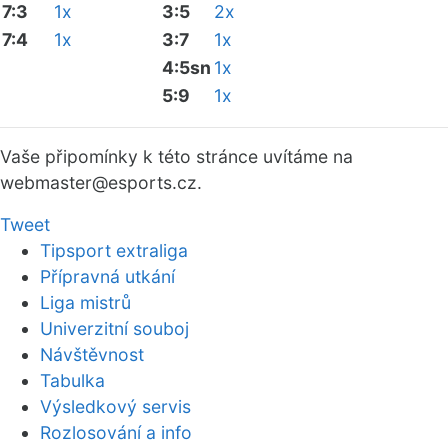
7:3
1x
3:5
2x
7:4
1x
3:7
1x
4:5sn
1x
5:9
1x
Vaše připomínky k této stránce uvítáme na
webmaster
@esports.cz.
Tweet
Tipsport extraliga
Přípravná utkání
Liga mistrů
Univerzitní souboj
Návštěvnost
Tabulka
Výsledkový servis
Rozlosování a info