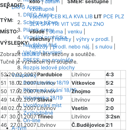
kolo
|
datum
|
SMĚR:
sestupně
|
SEŘADIT:
DRFG Arena
vzestupně
|
DRFG Arena
všechny
CEB
KLA
KVA
LIB
LIT
PCE
PLZ
TÝM:
Schéma tribun
SLA
SPA
TRI
VIT
VSE
ZLN
ZNO
Plánek areny
MÍSTO:
všude
|
doma
|
venku
|
Virtuální prohlídka
všechny
|
remízy
|
výhry v prodl.
|
VÝSLEDKY:
Návštěvní řád
nájezdy
|
prodl. nebo náj.
|
s nulou
|
Veřejné bruslení
Zobrazit
tabulku
této sezóny a soutěže.
PRESS: pro novináře
Tučně je vyznačen tým soupeře.
Rozpis ledové plochy
52
20.02.2007
Pardubice
Litvínov
4:3
Vstupenky
Permanentky 18/19
51
18.02.2007
Litvínov
Vítkovice
5:2
Přípravná utkání 18/19
50
17.02.2007
Litvínov
Znojmo
1:2
Vstupenky 18/19
49
14.02.2007
Slavia
Litvínov
3:0
Uvolňování míst
48
02.02.2007
Litvínov
Vsetín
2:0
Zvýhodněné
47
30.01.2007
Třinec
Litvínov
3:2sn
On-line
46
27.01.2007
Litvínov
Č.Budějovice
2:1
A-tým