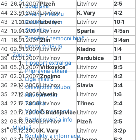
45
26.01.2007
Plzeň
Litvínov
2:5
Soupiska
44
23.01.2007
Litvínov
K. Vary
4:2
Změny v kádru
43
21.01.2007
Liberec
Litvínov
10:1
Realizační tým
Statistiky
42
19.01.2007
Litvínov
Sparta
4:5sn
Zranění / nemocní hráči
41
16.01.2007
Zlín
Litvínov
3:4sn
Dresy 2018/19
40
09.01.2007
Litvínov
Kladno
1:4
Zápasy
39
07.01.2007
Litvínov
Pardubice
3:1
Tipsport extraliga
38
05.01.2007
Vítkovice
Litvínov
9:5
Přípravná utkání
37
02.01.2007
Znojmo
Litvínov
4:2
Liga mistrů
36
29.12.2006
Litvínov
Slavia
3:4
Univerzitní souboj
35
27.12.2006
Vsetín
Litvínov
1:6
Návštěvnost
34
22.12.2006
Tabulka
Litvínov
Třinec
2:4
Výsledkový servis
33
20.12.2006
Č.Budějovice
Litvínov
5:2
Rozlosování a info
32
08.12.2006
Litvínov
Plzeň
2:5
Mládež
31
05.12.2006
K. Vary
Litvínov
3:2p
Kontakty a informace
30
03.12.2006
Litvínov
Liberec
5:3