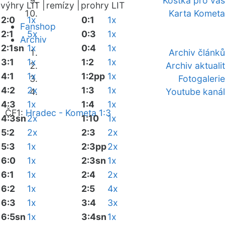
Kostka pro vás
výhry LIT |
remízy |
prohry LIT
Karta Kometa
2:0
1x
0:1
1x
Fanshop
2:1
5x
0:3
1x
Archiv
2:1sn
1x
0:4
1x
Archiv článků
3:1
1x
1:2
1x
Archiv aktualit
4:1
1x
1:2pp
1x
Fotogalerie
4:2
2x
1:3
1x
Youtube kanál
4:3
1x
1:4
1x
ČF1:
Hradec - Kometa 1:3
4:3sn
2x
1:10
1x
5:2
2x
2:3
2x
5:3
1x
2:3pp
2x
6:0
1x
2:3sn
1x
6:1
1x
2:4
2x
6:2
1x
2:5
4x
6:3
1x
3:4
3x
6:5sn
1x
3:4sn
1x