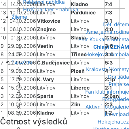
Reklamní nabídka
14
14.10.2006
Litvínov
Kladno
7:4
Hrdý partner - nabídka
13
10.10.2006
Litvínov
Pardubice
7:3
Žijeme
12
04.10.2006
Vítkovice
Litvínov
3:1
Děti dětem
11
06.10.2006
Znojmo
Litvínov
4:0
Jsme jedna rodina
10
01.10.2006
Litvínov
Slavia
2:1sn
Petr Koukal a Kometa
9
29.09.2006
Vsetín
Litvínov
3:6
Chlapi ŽENÁM
8
24.09.2006
Litvínov
Třinec
Hokejová tombola
3:4
Fanzóna
7
22.09.2006
Č.Budějovice
Litvínov
5:3
Království Komety
6
19.09.2006
Litvínov
Plzeň
4:1
Dortiáda
5
17.09.2006
K. Vary
Litvínov
2:1p
Ptejte se
4
15.09.2006
Litvínov
Liberec
2:1
Fan klub informuje
3
12.09.2006
Sparta
Litvínov
5:6sn
Fotogalerie
2
10.09.2006
Litvínov
Zlín
2:3
Aktivní fotogalerie
1
08.09.2006
Kladno
Litvínov
1:2
Download
Četnost výsledků
Hokejchat.cz