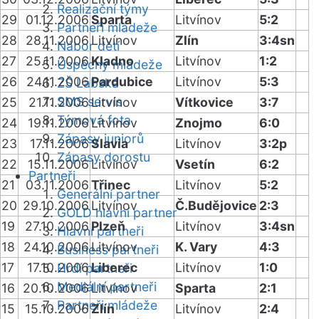
Realizační týmy
29
01.12.2006
Sparta
Litvínov
5:2
Partneři mládeže
28
28.11.2006
Litvínov
Zlín
3:4sn
Nábor dětí
27
25.11.2006
Kladno
Litvínov
1:2
Úspěchy mládeže
26
24.11.2006
Pardubice
Litvínov
5:3
ZŠ Labská
SMS servis
25
21.11.2006
Litvínov
Vítkovice
3:7
Týmová fota
24
19.11.2006
Litvínov
Znojmo
6:0
Zápasy juniorů
23
17.11.2006
Slavia
Litvínov
3:2p
Zápasy dorostu
22
15.11.2006
Litvínov
Vsetín
6:2
Partneři
21
03.11.2006
Třinec
Litvínov
5:2
Generální partner
20
29.10.2006
Litvínov
Č.Budějovice
2:3
GOLD hlavní partner
19
27.10.2006
Plzeň
Litvínov
3:4sn
Hlavní partneři
18
24.10.2006
Litvínov
K. Vary
4:3
Business partneři
17
17.10.2006
Liberec
Litvínov
1:0
Hrdí partneři
Mediální partneři
16
20.10.2006
Litvínov
Sparta
2:1
Partneři mládeže
15
15.10.2006
Zlín
Litvínov
2:4