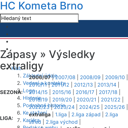
HC Kometa Brno
Zápasy »
Výsledky
extraligy
Klub
Základní údaje
2006/07
|
2007/08
|
2008/09
|
2009/10
|
Vedení a kontakty
2010/11
|
2011/12
|
2012/13
|
2013/14
|
Logo
SEZONA:
2014/15
|
2015/16
|
2016/17
|
2017/18
|
Historie
2018/19
|
2019/20
|
2020/21
|
2021/22
|
Podrobná historie
2022/23
|
2023/24
|
2024/25
|
2025/26
|
Ke stažení
extraliga
|
1.liga
|
2.liga západ
|
2.liga
LIGA:
Kariéra
střed
|
2.liga východ
|
Redakce webu