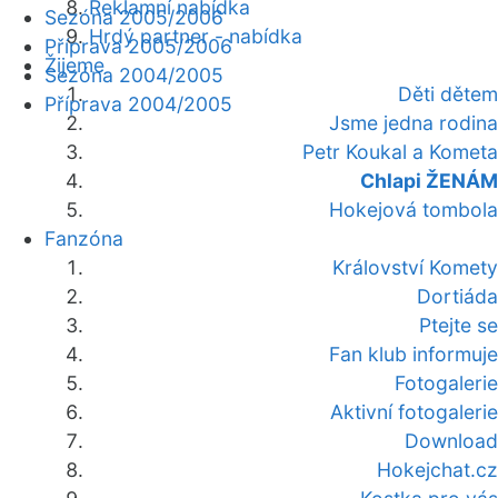
Reklamní nabídka
Sezóna 2005/2006
Hrdý partner - nabídka
Příprava 2005/2006
Žijeme
Sezóna 2004/2005
Děti dětem
Příprava 2004/2005
Jsme jedna rodina
Petr Koukal a Kometa
Chlapi ŽENÁM
Hokejová tombola
Fanzóna
Království Komety
Dortiáda
Ptejte se
Fan klub informuje
Fotogalerie
Aktivní fotogalerie
Download
Hokejchat.cz