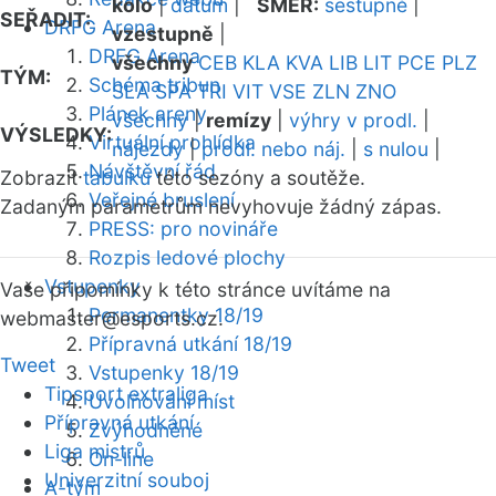
kolo
|
datum
|
SMĚR:
sestupně
|
SEŘADIT:
DRFG Arena
vzestupně
|
DRFG Arena
všechny
CEB
KLA
KVA
LIB
LIT
PCE
PLZ
TÝM:
Schéma tribun
SLA
SPA
TRI
VIT
VSE
ZLN
ZNO
Plánek areny
všechny
|
remízy
|
výhry v prodl.
|
VÝSLEDKY:
Virtuální prohlídka
nájezdy
|
prodl. nebo náj.
|
s nulou
|
Návštěvní řád
Zobrazit
tabulku
této sezóny a soutěže.
Veřejné bruslení
Zadaným parametrům nevyhovuje žádný zápas.
PRESS: pro novináře
Rozpis ledové plochy
Vstupenky
Vaše připomínky k této stránce uvítáme na
Permanentky 18/19
webmaster
@esports.cz.
Přípravná utkání 18/19
Tweet
Vstupenky 18/19
Tipsport extraliga
Uvolňování míst
Přípravná utkání
Zvýhodněné
Liga mistrů
On-line
Univerzitní souboj
A-tým