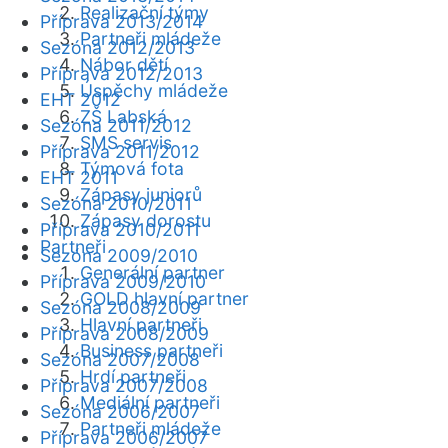
Realizační týmy
Příprava 2013/2014
Partneři mládeže
Sezóna 2012/2013
Nábor dětí
Příprava 2012/2013
Úspěchy mládeže
EHT 2012
ZŠ Labská
Sezóna 2011/2012
SMS servis
Příprava 2011/2012
Týmová fota
EHT 2011
Zápasy juniorů
Sezóna 2010/2011
Zápasy dorostu
Příprava 2010/2011
Partneři
Sezóna 2009/2010
Generální partner
Příprava 2009/2010
GOLD hlavní partner
Sezóna 2008/2009
Hlavní partneři
Příprava 2008/2009
Business partneři
Sezóna 2007/2008
Hrdí partneři
Příprava 2007/2008
Mediální partneři
Sezóna 2006/2007
Partneři mládeže
Příprava 2006/2007