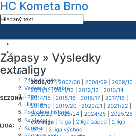
HC Kometa Brno
Zápasy »
Výsledky
extraligy
Klub
Základní údaje
2006/07
|
2007/08
|
2008/09
|
2009/10
|
Vedení a kontakty
2010/11
|
2011/12
|
2012/13
|
2013/14
|
Logo
SEZONA:
2014/15
|
2015/16
|
2016/17
|
2017/18
|
Historie
2018/19
|
2019/20
|
2020/21
|
2021/22
|
Podrobná historie
2022/23
|
2023/24
|
2024/25
|
2025/26
|
Ke stažení
extraliga
|
1.liga
|
2.liga západ
|
2.liga
LIGA:
Kariéra
střed
|
2.liga východ
|
Redakce webu