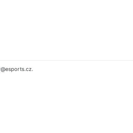
r
@esports.cz.