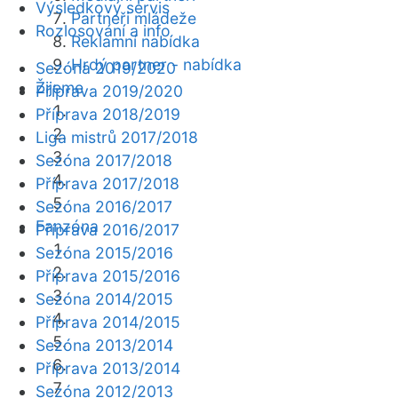
Výsledkový servis
Partneři mládeže
Rozlosování a info
Reklamní nabídka
Hrdý partner - nabídka
Sezóna 2019/2020
Žijeme
Příprava 2019/2020
Příprava 2018/2019
Liga mistrů 2017/2018
Sezóna 2017/2018
Příprava 2017/2018
Sezóna 2016/2017
Fanzóna
Příprava 2016/2017
Sezóna 2015/2016
Příprava 2015/2016
Sezóna 2014/2015
Příprava 2014/2015
Sezóna 2013/2014
Příprava 2013/2014
Sezóna 2012/2013