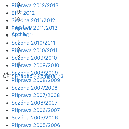
Příprava 2012/2013
EHT 2012
Sezóna 2011/2012
Fanshop
Příprava 2011/2012
Archiv
EHT 2011
Sezóna 2010/2011
Příprava 2010/2011
Sezóna 2009/2010
Příprava 2009/2010
Sezóna 2008/2009
ČF1:
Hradec - Kometa 1:3
Příprava 2008/2009
Sezóna 2007/2008
Příprava 2007/2008
Sezóna 2006/2007
Příprava 2006/2007
Sezóna 2005/2006
Příprava 2005/2006