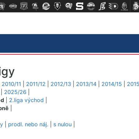
igy
|
2010/11
|
2011/12
|
2012/13
|
2013/14
|
2014/15
|
2015
|
2025/26
|
ed
|
2.liga východ
|
pně
|
dy
|
prodl. nebo náj.
|
s nulou
|