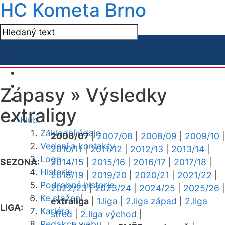
HC Kometa Brno
Zápasy »
Výsledky
extraligy
Klub
Základní údaje
2006/07
|
2007/08
|
2008/09
|
2009/10
|
Vedení a kontakty
2010/11
|
2011/12
|
2012/13
|
2013/14
|
Logo
SEZONA:
2014/15
|
2015/16
|
2016/17
|
2017/18
|
Historie
2018/19
|
2019/20
|
2020/21
|
2021/22
|
Podrobná historie
2022/23
|
2023/24
|
2024/25
|
2025/26
|
Ke stažení
extraliga
|
1.liga
|
2.liga západ
|
2.liga
LIGA:
Kariéra
střed
|
2.liga východ
|
Redakce webu