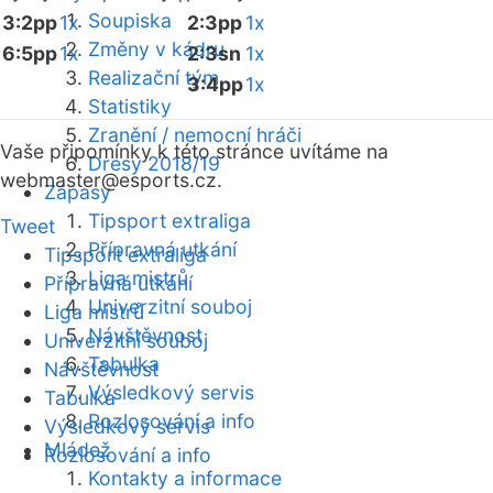
Soupiska
3:2pp
1x
2:3pp
1x
Změny v kádru
6:5pp
1x
2:3sn
1x
Realizační tým
3:4pp
1x
Statistiky
Zranění / nemocní hráči
Vaše připomínky k této stránce uvítáme na
Dresy 2018/19
webmaster
@esports.cz.
Zápasy
Tipsport extraliga
Tweet
Přípravná utkání
Tipsport extraliga
Liga mistrů
Přípravná utkání
Univerzitní souboj
Liga mistrů
Návštěvnost
Univerzitní souboj
Tabulka
Návštěvnost
Výsledkový servis
Tabulka
Rozlosování a info
Výsledkový servis
Mládež
Rozlosování a info
Kontakty a informace