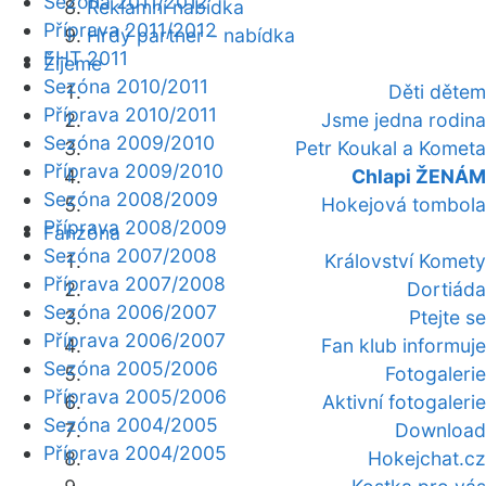
Sezóna 2011/2012
Reklamní nabídka
Příprava 2011/2012
Hrdý partner - nabídka
EHT 2011
Žijeme
Sezóna 2010/2011
Děti dětem
Příprava 2010/2011
Jsme jedna rodina
Sezóna 2009/2010
Petr Koukal a Kometa
Příprava 2009/2010
Chlapi ŽENÁM
Sezóna 2008/2009
Hokejová tombola
Příprava 2008/2009
Fanzóna
Sezóna 2007/2008
Království Komety
Příprava 2007/2008
Dortiáda
Sezóna 2006/2007
Ptejte se
Příprava 2006/2007
Fan klub informuje
Sezóna 2005/2006
Fotogalerie
Příprava 2005/2006
Aktivní fotogalerie
Sezóna 2004/2005
Download
Příprava 2004/2005
Hokejchat.cz