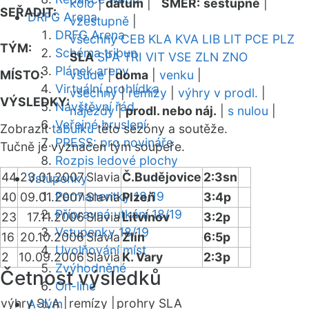
kolo
|
datum
|
SMĚR:
sestupně
|
SEŘADIT:
DRFG Arena
vzestupně
|
DRFG Arena
všechny
CEB
KLA
KVA
LIB
LIT
PCE
PLZ
TÝM:
Schéma tribun
SLA
SPA
TRI
VIT
VSE
ZLN
ZNO
Plánek areny
MÍSTO:
všude
|
doma
|
venku
|
Virtuální prohlídka
všechny
|
remízy
|
výhry v prodl.
|
VÝSLEDKY:
Návštěvní řád
nájezdy
|
prodl. nebo náj.
|
s nulou
|
Veřejné bruslení
Zobrazit
tabulku
této sezóny a soutěže.
PRESS: pro novináře
Tučně je vyznačen tým soupeře.
Rozpis ledové plochy
44
23.01.2007
Slavia
Č.Budějovice
2:3sn
Vstupenky
Permanentky 18/19
40
09.01.2007
Slavia
Plzeň
3:4p
Přípravná utkání 18/19
23
17.11.2006
Slavia
Litvínov
3:2p
Vstupenky 18/19
16
20.10.2006
Slavia
Zlín
6:5p
Uvolňování míst
2
10.09.2006
Slavia
K. Vary
2:3p
Zvýhodněné
Četnost výsledků
On-line
výhry SLA |
remízy |
prohry SLA
A-tým