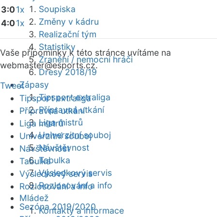
Soupiska
3:0
1x
Změny v kádru
4:0
1x
Realizační tým
Statistiky
Vaše připomínky k této stránce uvítáme na
Zranění / nemocní hráči
webmaster
@esports.cz.
Dresy 2018/19
Zápasy
Tweet
Tipsport extraliga
Tipsport extraliga
Přípravná utkání
Přípravná utkání
Liga mistrů
Liga mistrů
Univerzitní souboj
Univerzitní souboj
Návštěvnost
Návštěvnost
Tabulka
Tabulka
Výsledkový servis
Výsledkový servis
Rozlosování a info
Rozlosování a info
Mládež
Sezóna 2019/2020
Kontakty a informace