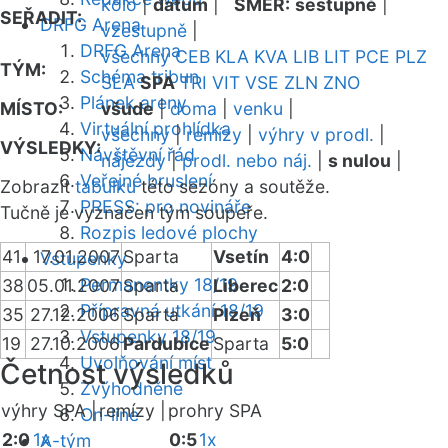
kolo
|
datum
|
SMĚR:
sestupně
|
SEŘADIT:
DRFG Arena
vzestupně
|
DRFG Arena
všechny
CEB
KLA
KVA
LIB
LIT
PCE
PLZ
TÝM:
Schéma tribun
SLA
SPA
TRI
VIT
VSE
ZLN
ZNO
Plánek areny
MÍSTO:
všude
|
doma
|
venku
|
Virtuální prohlídka
všechny
|
remízy
|
výhry v prodl.
|
VÝSLEDKY:
Návštěvní řád
nájezdy
|
prodl. nebo náj.
|
s nulou
|
Veřejné bruslení
Zobrazit
tabulku
této sezóny a soutěže.
PRESS: pro novináře
Tučně je vyznačen tým soupeře.
Rozpis ledové plochy
41
17.01.2007
Sparta
Vsetín
4:0
Vstupenky
Permanentky 18/19
38
05.01.2007
Sparta
Liberec
2:0
Přípravná utkání 18/19
35
27.12.2006
Sparta
Plzeň
3:0
Vstupenky 18/19
19
27.10.2006
Pardubice
Sparta
5:0
Uvolňování míst
Četnost výsledků
Zvýhodněné
výhry SPA |
remízy |
prohry SPA
On-line
2:0
1x
0:5
1x
A-tým