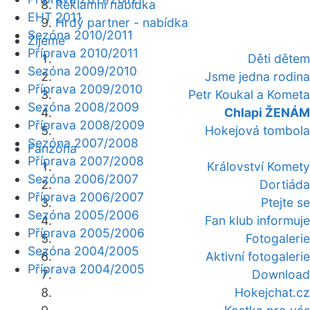
Reklamní nabídka
EHT 2011
Hrdý partner - nabídka
Sezóna 2010/2011
Žijeme
Příprava 2010/2011
Děti dětem
Sezóna 2009/2010
Jsme jedna rodina
Příprava 2009/2010
Petr Koukal a Kometa
Sezóna 2008/2009
Chlapi ŽENÁM
Příprava 2008/2009
Hokejová tombola
Sezóna 2007/2008
Fanzóna
Příprava 2007/2008
Království Komety
Sezóna 2006/2007
Dortiáda
Příprava 2006/2007
Ptejte se
Sezóna 2005/2006
Fan klub informuje
Příprava 2005/2006
Fotogalerie
Sezóna 2004/2005
Aktivní fotogalerie
Příprava 2004/2005
Download
Hokejchat.cz