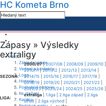
HC Kometa Brno
Zápasy »
Výsledky
extraligy
Klub
Základní údaje
2006/07
|
2007/08
|
2008/09
|
2009/10
|
Vedení a kontakty
2010/11
|
2011/12
|
2012/13
|
2013/14
|
Logo
SEZONA:
2014/15
|
2015/16
|
2016/17
|
2017/18
|
Historie
2018/19
|
2019/20
|
2020/21
|
2021/22
|
Podrobná historie
2022/23
|
2023/24
|
2024/25
|
2025/26
|
Ke stažení
extraliga
|
1.liga
|
2.liga západ
|
2.liga
LIGA:
Kariéra
střed
|
2.liga východ
|
Redakce webu