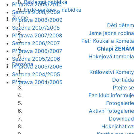
Reklamní nabídka
Příprava 2009/2010
Hrdý partner - nabídka
Sezóna 2008/2009
Žijeme
Příprava 2008/2009
Děti dětem
Sezóna 2007/2008
Jsme jedna rodina
Příprava 2007/2008
Petr Koukal a Kometa
Sezóna 2006/2007
Chlapi ŽENÁM
Příprava 2006/2007
Hokejová tombola
Sezóna 2005/2006
Fanzóna
Příprava 2005/2006
Království Komety
Sezóna 2004/2005
Dortiáda
Příprava 2004/2005
Ptejte se
Fan klub informuje
Fotogalerie
Aktivní fotogalerie
Download
Hokejchat.cz