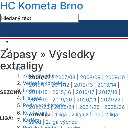
HC Kometa Brno
Zápasy »
Výsledky
extraligy
Klub
Základní údaje
2006/07
|
2007/08
|
2008/09
|
2009/10
|
Vedení a kontakty
2010/11
|
2011/12
|
2012/13
|
2013/14
|
Logo
SEZONA:
2014/15
|
2015/16
|
2016/17
|
2017/18
|
Historie
2018/19
|
2019/20
|
2020/21
|
2021/22
|
Podrobná historie
2022/23
|
2023/24
|
2024/25
|
2025/26
|
Ke stažení
extraliga
|
1.liga
|
2.liga západ
|
2.liga
LIGA:
Kariéra
střed
|
2.liga východ
|
Redakce webu