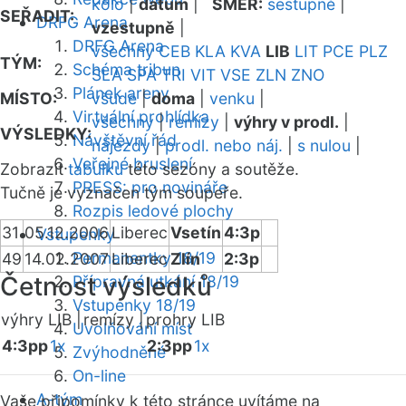
kolo
|
datum
|
SMĚR:
sestupně
|
SEŘADIT:
DRFG Arena
vzestupně
|
DRFG Arena
všechny
CEB
KLA
KVA
LIB
LIT
PCE
PLZ
TÝM:
Schéma tribun
SLA
SPA
TRI
VIT
VSE
ZLN
ZNO
Plánek areny
MÍSTO:
všude
|
doma
|
venku
|
Virtuální prohlídka
všechny
|
remízy
|
výhry v prodl.
|
VÝSLEDKY:
Návštěvní řád
nájezdy
|
prodl. nebo náj.
|
s nulou
|
Veřejné bruslení
Zobrazit
tabulku
této sezóny a soutěže.
PRESS: pro novináře
Tučně je vyznačen tým soupeře.
Rozpis ledové plochy
31
05.12.2006
Liberec
Vsetín
4:3p
Vstupenky
Permanentky 18/19
49
14.02.2007
Liberec
Zlín
2:3p
Četnost výsledků
Přípravná utkání 18/19
Vstupenky 18/19
výhry LIB |
remízy |
prohry LIB
Uvolňování míst
4:3pp
1x
2:3pp
1x
Zvýhodněné
On-line
A-tým
Vaše připomínky k této stránce uvítáme na