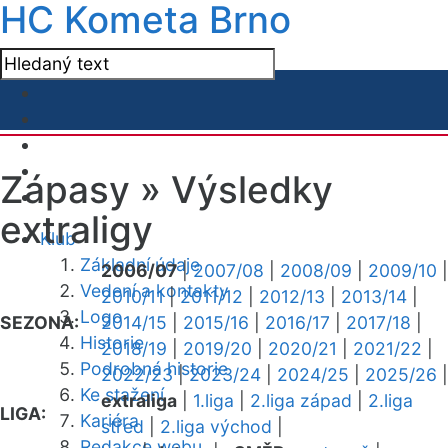
HC Kometa Brno
Zápasy »
Výsledky
extraligy
Klub
Základní údaje
2006/07
|
2007/08
|
2008/09
|
2009/10
|
Vedení a kontakty
2010/11
|
2011/12
|
2012/13
|
2013/14
|
Logo
SEZONA:
2014/15
|
2015/16
|
2016/17
|
2017/18
|
Historie
2018/19
|
2019/20
|
2020/21
|
2021/22
|
Podrobná historie
2022/23
|
2023/24
|
2024/25
|
2025/26
|
Ke stažení
extraliga
|
1.liga
|
2.liga západ
|
2.liga
LIGA:
Kariéra
střed
|
2.liga východ
|
Redakce webu