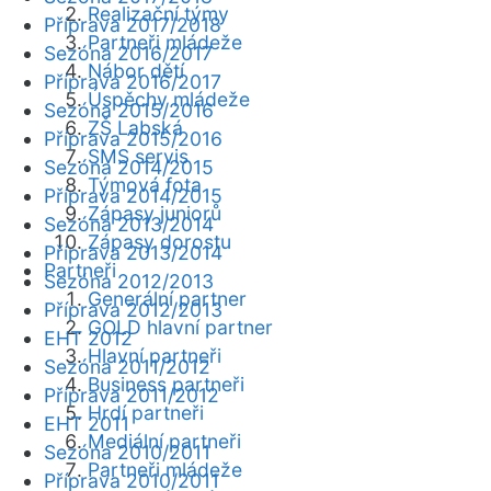
Realizační týmy
Příprava 2017/2018
Partneři mládeže
Sezóna 2016/2017
Nábor dětí
Příprava 2016/2017
Úspěchy mládeže
Sezóna 2015/2016
ZŠ Labská
Příprava 2015/2016
SMS servis
Sezóna 2014/2015
Týmová fota
Příprava 2014/2015
Zápasy juniorů
Sezóna 2013/2014
Zápasy dorostu
Příprava 2013/2014
Partneři
Sezóna 2012/2013
Generální partner
Příprava 2012/2013
GOLD hlavní partner
EHT 2012
Hlavní partneři
Sezóna 2011/2012
Business partneři
Příprava 2011/2012
Hrdí partneři
EHT 2011
Mediální partneři
Sezóna 2010/2011
Partneři mládeže
Příprava 2010/2011