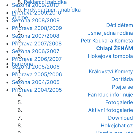
Reklamní nabídka
Sezóna 2009/2010
Hrdý partner - nabídka
Příprava 2009/2010
Žijeme
Sezóna 2008/2009
Děti dětem
Příprava 2008/2009
Jsme jedna rodina
Sezóna 2007/2008
Petr Koukal a Kometa
Příprava 2007/2008
Chlapi ŽENÁM
Sezóna 2006/2007
Hokejová tombola
Příprava 2006/2007
Fanzóna
Sezóna 2005/2006
Království Komety
Příprava 2005/2006
Dortiáda
Sezóna 2004/2005
Ptejte se
Příprava 2004/2005
Fan klub informuje
Fotogalerie
Aktivní fotogalerie
Download
Hokejchat.cz