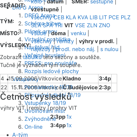
kolo
|
datum
|
SMĚR:
sestupně
|
SEŘADIT:
DRFG Arena
vzestupně
|
DRFG Arena
všechny
CEB
KLA
KVA
LIB
LIT
PCE
PLZ
TÝM:
Schéma tribun
SLA
SPA
TRI
VIT
VSE
ZLN
ZNO
Plánek areny
MÍSTO:
všude
|
doma
|
venku
|
Virtuální prohlídka
všechny
|
remízy
|
výhry v prodl.
|
VÝSLEDKY:
Návštěvní řád
nájezdy
|
prodl. nebo náj.
|
s nulou
|
Veřejné bruslení
Zobrazit
tabulku
této sezóny a soutěže.
PRESS: pro novináře
Tučně je vyznačen tým soupeře.
Rozpis ledové plochy
4
15.09.2006
Vítkovice
Kladno
3:4p
Vstupenky
Permanentky 18/19
22
15.11.2006
Vítkovice
Č.Budějovice
2:3p
Četnost výsledků
Přípravná utkání 18/19
Vstupenky 18/19
výhry VIT |
remízy |
prohry VIT
Uvolňování míst
2:3pp
1x
Zvýhodněné
3:4pp
1x
On-line
A-tým