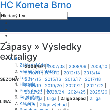
HC Kometa Brno
Zápasy »
Výsledky
extraligy
Klub
Základní údaje
2006/07
|
2007/08
|
2008/09
|
2009/10
|
Vedení a kontakty
2010/11
|
2011/12
|
2012/13
|
2013/14
|
Logo
SEZONA:
2014/15
|
2015/16
|
2016/17
|
2017/18
|
Historie
2018/19
|
2019/20
|
2020/21
|
2021/22
|
Podrobná historie
2022/23
|
2023/24
|
2024/25
|
2025/26
|
Ke stažení
extraliga
|
1.liga
|
2.liga západ
|
2.liga
LIGA:
Kariéra
střed
|
2.liga východ
|
Redakce webu