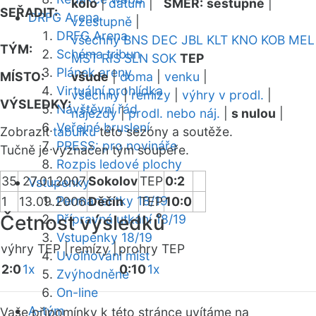
kolo
|
datum
|
SMĚR:
sestupně
|
SEŘADIT:
DRFG Arena
vzestupně
|
DRFG Arena
všechny
BNS
DEC
JBL
KLT
KNO
KOB
MEL
TÝM:
Schéma tribun
MST
RIS
SLN
SOK
TEP
Plánek areny
MÍSTO:
všude
|
doma
|
venku
|
Virtuální prohlídka
všechny
|
remízy
|
výhry v prodl.
|
VÝSLEDKY:
Návštěvní řád
nájezdy
|
prodl. nebo náj.
|
s nulou
|
Veřejné bruslení
Zobrazit
tabulku
této sezóny a soutěže.
PRESS: pro novináře
Tučně je vyznačen tým soupeře.
Rozpis ledové plochy
35
27.01.2007
Sokolov
TEP
0:2
Vstupenky
Permanentky 18/19
1
13.09.2006
Děčín
TEP
10:0
Četnost výsledků
Přípravná utkání 18/19
Vstupenky 18/19
výhry TEP |
remízy |
prohry TEP
Uvolňování míst
2:0
1x
0:10
1x
Zvýhodněné
On-line
A-tým
Vaše připomínky k této stránce uvítáme na