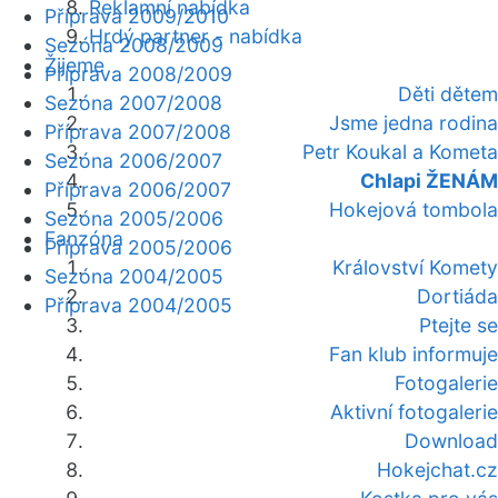
Reklamní nabídka
Příprava 2009/2010
Hrdý partner - nabídka
Sezóna 2008/2009
Žijeme
Příprava 2008/2009
Děti dětem
Sezóna 2007/2008
Jsme jedna rodina
Příprava 2007/2008
Petr Koukal a Kometa
Sezóna 2006/2007
Chlapi ŽENÁM
Příprava 2006/2007
Hokejová tombola
Sezóna 2005/2006
Fanzóna
Příprava 2005/2006
Království Komety
Sezóna 2004/2005
Dortiáda
Příprava 2004/2005
Ptejte se
Fan klub informuje
Fotogalerie
Aktivní fotogalerie
Download
Hokejchat.cz