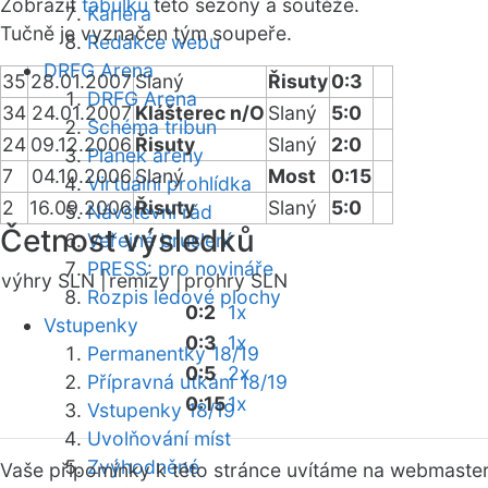
Zobrazit
tabulku
této sezóny a soutěže.
Kariéra
Tučně je vyznačen tým soupeře.
Redakce webu
DRFG Arena
35
28.01.2007
Slaný
Řisuty
0:3
DRFG Arena
34
24.01.2007
Klášterec n/O
Slaný
5:0
Schéma tribun
24
09.12.2006
Řisuty
Slaný
2:0
Plánek areny
7
04.10.2006
Slaný
Most
0:15
Virtuální prohlídka
2
16.09.2006
Řisuty
Slaný
5:0
Návštěvní řád
Četnost výsledků
Veřejné bruslení
PRESS: pro novináře
výhry SLN |
remízy |
prohry SLN
Rozpis ledové plochy
0:2
1x
Vstupenky
0:3
1x
Permanentky 18/19
0:5
2x
Přípravná utkání 18/19
0:15
1x
Vstupenky 18/19
Uvolňování míst
Zvýhodněné
Vaše připomínky k této stránce uvítáme na webmaste