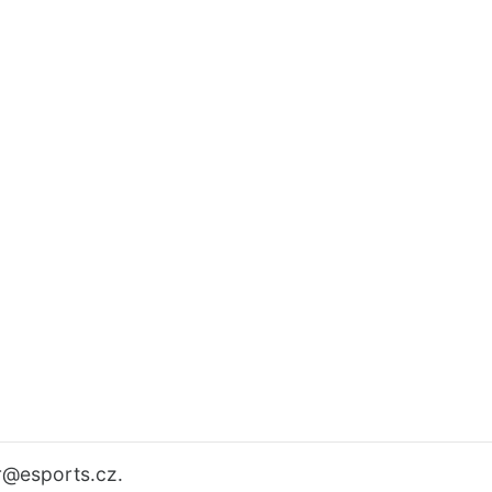
r
@esports.cz.