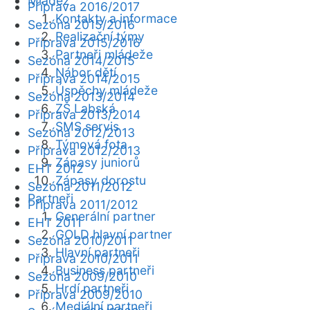
Mládež
Příprava 2016/2017
Kontakty a informace
Sezóna 2015/2016
Realizační týmy
Příprava 2015/2016
Partneři mládeže
Sezóna 2014/2015
Nábor dětí
Příprava 2014/2015
Úspěchy mládeže
Sezóna 2013/2014
ZŠ Labská
Příprava 2013/2014
SMS servis
Sezóna 2012/2013
Týmová fota
Příprava 2012/2013
Zápasy juniorů
EHT 2012
Zápasy dorostu
Sezóna 2011/2012
Partneři
Příprava 2011/2012
Generální partner
EHT 2011
GOLD hlavní partner
Sezóna 2010/2011
Hlavní partneři
Příprava 2010/2011
Business partneři
Sezóna 2009/2010
Hrdí partneři
Příprava 2009/2010
Mediální partneři