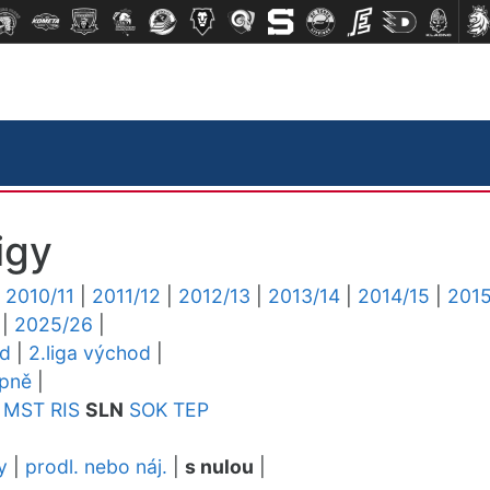
igy
|
2010/11
|
2011/12
|
2012/13
|
2013/14
|
2014/15
|
2015
|
2025/26
|
ed
|
2.liga východ
|
upně
|
MST
RIS
SLN
SOK
TEP
y
|
prodl. nebo náj.
|
s nulou
|