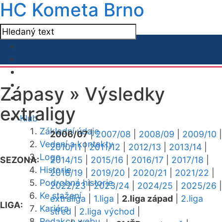
HC Kometa Brno
Zápasy »
Výsledky
extraligy
Klub
Základní údaje
2006/07
|
2007/08
|
2008/09
|
2009/10
|
Vedení a kontakty
2010/11
|
2011/12
|
2012/13
|
2013/14
|
Logo
SEZONA:
2014/15
|
2015/16
|
2016/17
|
2017/18
|
Historie
2018/19
|
2019/20
|
2020/21
|
2021/22
|
Podrobná historie
2022/23
|
2023/24
|
2024/25
|
2025/26
|
Ke stažení
extraliga
|
1.liga
|
2.liga západ
|
2.liga
LIGA:
Kariéra
střed
|
2.liga východ
|
Redakce webu