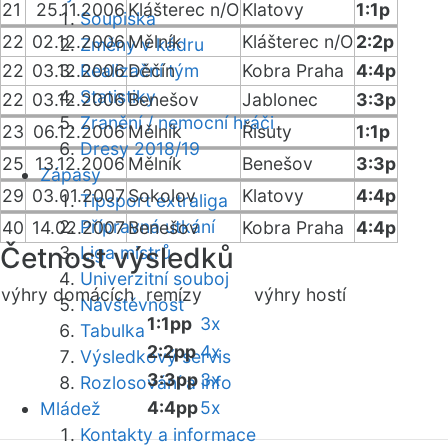
21
25.11.2006
Klášterec n/O
Klatovy
1:1p
Soupiska
22
02.12.2006
Mělník
Klášterec n/O
2:2p
Změny v kádru
22
03.12.2006
Realizační tým
Děčín
Kobra Praha
4:4p
Statistiky
22
03.12.2006
Benešov
Jablonec
3:3p
Zranění / nemocní hráči
23
06.12.2006
Mělník
Řisuty
1:1p
Dresy 2018/19
25
13.12.2006
Mělník
Benešov
3:3p
Zápasy
29
03.01.2007
Sokolov
Klatovy
4:4p
Tipsport extraliga
Přípravná utkání
40
14.02.2007
Benešov
Kobra Praha
4:4p
Četnost výsledků
Liga mistrů
Univerzitní souboj
výhry domácích
remízy
výhry hostí
Návštěvnost
1:1pp
3x
Tabulka
2:2pp
4x
Výsledkový servis
3:3pp
3x
Rozlosování a info
4:4pp
5x
Mládež
Kontakty a informace