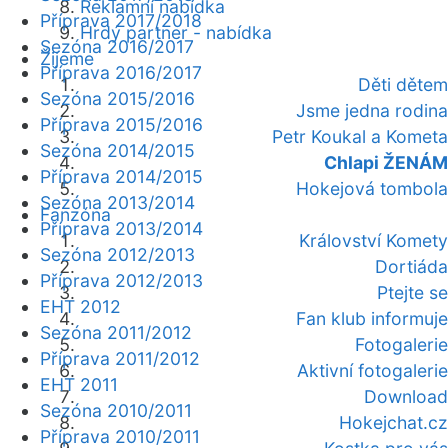
Reklamní nabídka
Příprava 2017/2018
Hrdý partner - nabídka
Sezóna 2016/2017
Žijeme
Příprava 2016/2017
Děti dětem
Sezóna 2015/2016
Jsme jedna rodina
Příprava 2015/2016
Petr Koukal a Kometa
Sezóna 2014/2015
Chlapi ŽENÁM
Příprava 2014/2015
Hokejová tombola
Sezóna 2013/2014
Fanzóna
Příprava 2013/2014
Království Komety
Sezóna 2012/2013
Dortiáda
Příprava 2012/2013
Ptejte se
EHT 2012
Fan klub informuje
Sezóna 2011/2012
Fotogalerie
Příprava 2011/2012
Aktivní fotogalerie
EHT 2011
Download
Sezóna 2010/2011
Hokejchat.cz
Příprava 2010/2011