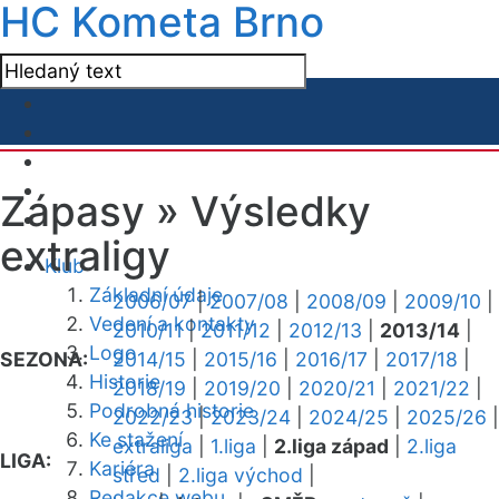
HC Kometa Brno
Zápasy »
Výsledky
extraligy
Klub
Základní údaje
2006/07
|
2007/08
|
2008/09
|
2009/10
|
Vedení a kontakty
2010/11
|
2011/12
|
2012/13
|
2013/14
|
Logo
SEZONA:
2014/15
|
2015/16
|
2016/17
|
2017/18
|
Historie
2018/19
|
2019/20
|
2020/21
|
2021/22
|
Podrobná historie
2022/23
|
2023/24
|
2024/25
|
2025/26
|
Ke stažení
extraliga
|
1.liga
|
2.liga západ
|
2.liga
LIGA:
Kariéra
střed
|
2.liga východ
|
Redakce webu