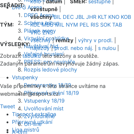
kolo
|
datum
|
SMĚR:
sestupně
|
SEŘADIT:
DRFG Arena
vzestupně
|
DRFG Arena
všechny
BIL
DEC
JBL
JHR
KLT
KNO
KOB
Schéma tribun
TÝM:
KOL
MBU
MIL
NYM
PEL
RIS
SOK
TAB
Plánek areny
VRC
ZNS
Virtuální prohlídka
všechny
|
remízy
|
výhry v prodl.
|
VÝSLEDKY:
Návštěvní řád
nájezdy
|
prodl. nebo náj.
|
s nulou
|
Veřejné bruslení
Zobrazit
tabulku
této sezóny a soutěže.
PRESS: pro novináře
Zadaným parametrům nevyhovuje žádný zápas.
Rozpis ledové plochy
Vstupenky
Permanentky 18/19
Vaše připomínky k této stránce uvítáme na
Přípravná utkání 18/19
webmaster
@esports.cz.
Vstupenky 18/19
Tweet
Uvolňování míst
Tipsport extraliga
Zvýhodněné
Přípravná utkání
On-line
Liga mistrů
A-tým