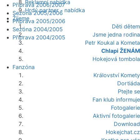
Reklamní nabídka
Příprava 2006/2007
Hrdý partner - nabídka
Sezóna 2005/2006
Žijeme
Příprava 2005/2006
Děti dětem
Sezóna 2004/2005
Jsme jedna rodina
Příprava 2004/2005
Petr Koukal a Kometa
Chlapi ŽENÁM
Hokejová tombola
Fanzóna
Království Komety
Dortiáda
Ptejte se
Fan klub informuje
Fotogalerie
Aktivní fotogalerie
Download
Hokejchat.cz