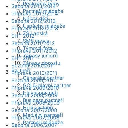
Realizační týmy
Sezóna 2013/2014
Partneři mládeže
Příprava 2013/2014
Nábor dětí
Sezóna 2012/2013
Úspěchy mládeže
Příprava 2012/2013
ZŠ Labská
EHT 2012
SMS servis
Sezóna 2011/2012
Týmová fota
Příprava 2011/2012
Zápasy juniorů
EHT 2011
Zápasy dorostu
Sezóna 2010/2011
Partneři
Příprava 2010/2011
Generální partner
Sezóna 2009/2010
GOLD hlavní partner
Příprava 2009/2010
Hlavní partneři
Sezóna 2008/2009
Business partneři
Příprava 2008/2009
Hrdí partneři
Sezóna 2007/2008
Mediální partneři
Příprava 2007/2008
Partneři mládeže
Sezóna 2006/2007