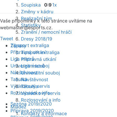
Soupiska
0:9
1x
Změny v kádru
Realizační tým
Vaše připomínky k této stránce uvítáme na
Statistiky
webmaster
@esports.cz.
Zranění / nemocní hráči
Tweet
Dresy 2018/19
Tipsport extraliga
Zápasy
Přípravná utkání
Tipsport extraliga
Liga mistrů
Přípravná utkání
Univerzitní souboj
Liga mistrů
Návštěvnost
Univerzitní souboj
Tabulka
Návštěvnost
Výsledkový servis
Tabulka
Rozlosování a info
Výsledkový servis
Rozlosování a info
Sezóna 2019/2020
Mládež
Příprava 2019/2020
Kontakty a informace