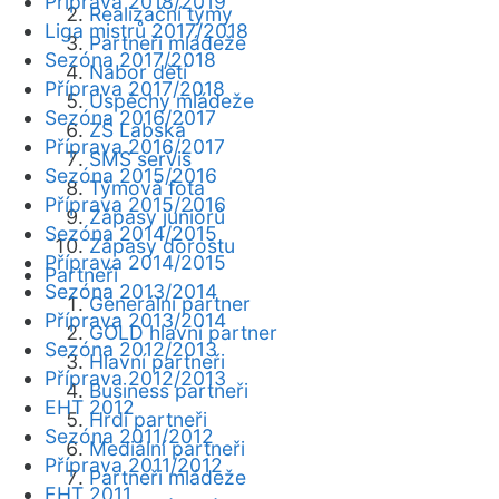
Příprava 2018/2019
Realizační týmy
Liga mistrů 2017/2018
Partneři mládeže
Sezóna 2017/2018
Nábor dětí
Příprava 2017/2018
Úspěchy mládeže
Sezóna 2016/2017
ZŠ Labská
Příprava 2016/2017
SMS servis
Sezóna 2015/2016
Týmová fota
Příprava 2015/2016
Zápasy juniorů
Sezóna 2014/2015
Zápasy dorostu
Příprava 2014/2015
Partneři
Sezóna 2013/2014
Generální partner
Příprava 2013/2014
GOLD hlavní partner
Sezóna 2012/2013
Hlavní partneři
Příprava 2012/2013
Business partneři
EHT 2012
Hrdí partneři
Sezóna 2011/2012
Mediální partneři
Příprava 2011/2012
Partneři mládeže
EHT 2011