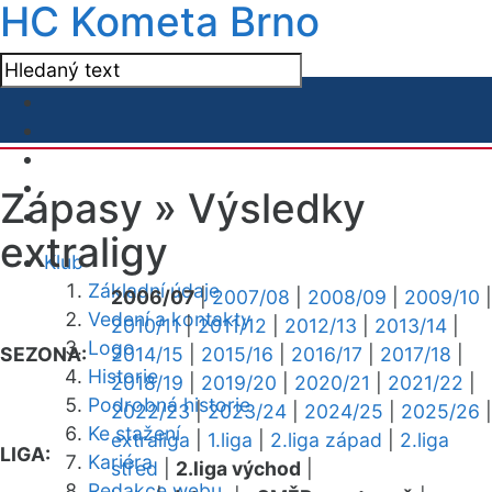
HC Kometa Brno
Zápasy »
Výsledky
extraligy
Klub
Základní údaje
2006/07
|
2007/08
|
2008/09
|
2009/10
|
Vedení a kontakty
2010/11
|
2011/12
|
2012/13
|
2013/14
|
Logo
SEZONA:
2014/15
|
2015/16
|
2016/17
|
2017/18
|
Historie
2018/19
|
2019/20
|
2020/21
|
2021/22
|
Podrobná historie
2022/23
|
2023/24
|
2024/25
|
2025/26
|
Ke stažení
extraliga
|
1.liga
|
2.liga západ
|
2.liga
LIGA:
Kariéra
střed
|
2.liga východ
|
Redakce webu