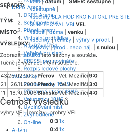
kolo
|
datum
|
SMĚR:
sestupně
|
SEŘADIT:
DRFG Arena
vzestupně
|
DRFG Arena
všechny
BLA
HOD
KRO
NJI
ORL
PRE
STE
TÝM:
Schéma tribun
SUM
TEC
VAL
VBI
VEL
Plánek areny
MÍSTO:
všude
|
doma
|
venku
|
Virtuální prohlídka
všechny
|
remízy
|
výhry v prodl.
|
VÝSLEDKY:
Návštěvní řád
nájezdy
|
prodl. nebo náj.
|
s nulou
|
Veřejné bruslení
Zobrazit
tabulku
této sezóny a soutěže.
PRESS: pro novináře
Tučně je vyznačen tým soupeře.
Rozpis ledové plochy
43
25.02.2007
Přerov
Vel. Meziříčí
9:0
Vstupenky
Permanentky 18/19
21
26.11.2006
Přerov
Vel. Meziříčí
3:0
Přípravná utkání 18/19
11
18.10.2006
Blansko
Vel. Meziříčí
4:0
Vstupenky 18/19
Četnost výsledků
Uvolňování míst
výhry VEL |
remízy |
prohry VEL
Zvýhodněné
0:3
1x
On-line
0:4
1x
A-tým