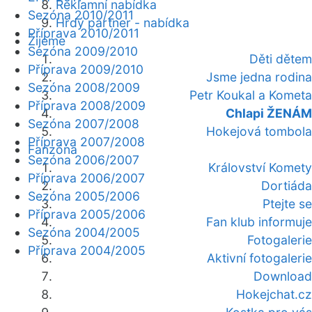
Reklamní nabídka
Sezóna 2010/2011
Hrdý partner - nabídka
Příprava 2010/2011
Žijeme
Sezóna 2009/2010
Děti dětem
Příprava 2009/2010
Jsme jedna rodina
Sezóna 2008/2009
Petr Koukal a Kometa
Příprava 2008/2009
Chlapi ŽENÁM
Sezóna 2007/2008
Hokejová tombola
Příprava 2007/2008
Fanzóna
Sezóna 2006/2007
Království Komety
Příprava 2006/2007
Dortiáda
Sezóna 2005/2006
Ptejte se
Příprava 2005/2006
Fan klub informuje
Sezóna 2004/2005
Fotogalerie
Příprava 2004/2005
Aktivní fotogalerie
Download
Hokejchat.cz