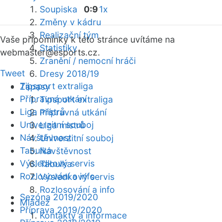
Soupiska
0:9
1x
Změny v kádru
Realizační tým
Vaše připomínky k této stránce uvítáme na
Statistiky
webmaster
@esports.cz.
Zranění / nemocní hráči
Tweet
Dresy 2018/19
Tipsport extraliga
Zápasy
Přípravná utkání
Tipsport extraliga
Liga mistrů
Přípravná utkání
Univerzitní souboj
Liga mistrů
Návštěvnost
Univerzitní souboj
Tabulka
Návštěvnost
Výsledkový servis
Tabulka
Rozlosování a info
Výsledkový servis
Rozlosování a info
Sezóna 2019/2020
Mládež
Příprava 2019/2020
Kontakty a informace