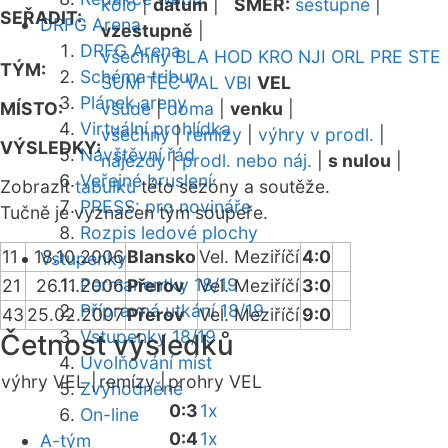
kolo
|
datum
|
SMĚR:
sestupně
|
SEŘADIT:
DRFG Arena
vzestupně
|
DRFG Arena
všechny
BLA
HOD
KRO
NJI
ORL
PRE
STE
TÝM:
Schéma tribun
SUM
TEC
VAL
VBI
VEL
Plánek areny
MÍSTO:
všude
|
doma
|
venku
|
Virtuální prohlídka
všechny
|
remízy
|
výhry v prodl.
|
VÝSLEDKY:
Návštěvní řád
nájezdy
|
prodl. nebo náj.
|
s nulou
|
Veřejné bruslení
Zobrazit
tabulku
této sezóny a soutěže.
PRESS: pro novináře
Tučně je vyznačen tým soupeře.
Rozpis ledové plochy
11
18.10.2006
Blansko
Vel. Meziříčí
4:0
Vstupenky
Permanentky 18/19
21
26.11.2006
Přerov
Vel. Meziříčí
3:0
Přípravná utkání 18/19
43
25.02.2007
Přerov
Vel. Meziříčí
9:0
Vstupenky 18/19
Četnost výsledků
Uvolňování míst
výhry VEL |
remízy |
prohry VEL
Zvýhodněné
0:3
1x
On-line
0:4
1x
A-tým