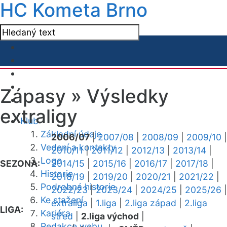
HC Kometa Brno
Zápasy »
Výsledky
extraligy
Klub
Základní údaje
2006/07
|
2007/08
|
2008/09
|
2009/10
|
Vedení a kontakty
2010/11
|
2011/12
|
2012/13
|
2013/14
|
Logo
SEZONA:
2014/15
|
2015/16
|
2016/17
|
2017/18
|
Historie
2018/19
|
2019/20
|
2020/21
|
2021/22
|
Podrobná historie
2022/23
|
2023/24
|
2024/25
|
2025/26
|
Ke stažení
extraliga
|
1.liga
|
2.liga západ
|
2.liga
LIGA:
Kariéra
střed
|
2.liga východ
|
Redakce webu