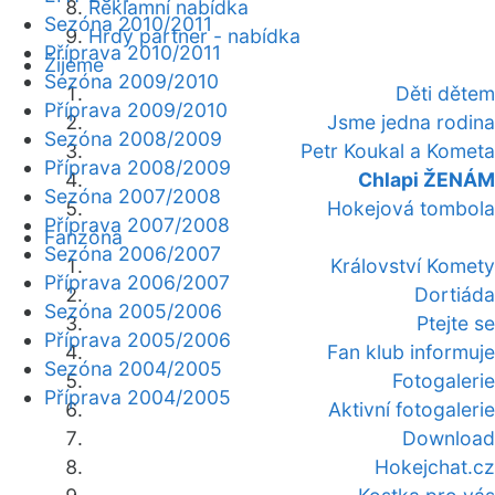
Reklamní nabídka
Sezóna 2010/2011
Hrdý partner - nabídka
Příprava 2010/2011
Žijeme
Sezóna 2009/2010
Děti dětem
Příprava 2009/2010
Jsme jedna rodina
Sezóna 2008/2009
Petr Koukal a Kometa
Příprava 2008/2009
Chlapi ŽENÁM
Sezóna 2007/2008
Hokejová tombola
Příprava 2007/2008
Fanzóna
Sezóna 2006/2007
Království Komety
Příprava 2006/2007
Dortiáda
Sezóna 2005/2006
Ptejte se
Příprava 2005/2006
Fan klub informuje
Sezóna 2004/2005
Fotogalerie
Příprava 2004/2005
Aktivní fotogalerie
Download
Hokejchat.cz