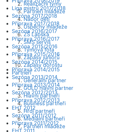
Příprava 2018/2019
Realizační týmy
Liga mistrů 2017/2018
Partneři mládeže
Sezóna 2017/2018
Nábor dětí
Příprava 2017/2018
Úspěchy mládeže
Sezóna 2016/2017
ZŠ Labská
Příprava 2016/2017
SMS servis
Sezóna 2015/2016
Týmová fota
Příprava 2015/2016
Zápasy juniorů
Sezóna 2014/2015
Zápasy dorostu
Příprava 2014/2015
Partneři
Sezóna 2013/2014
Generální partner
Příprava 2013/2014
GOLD hlavní partner
Sezóna 2012/2013
Hlavní partneři
Příprava 2012/2013
Business partneři
EHT 2012
Hrdí partneři
Sezóna 2011/2012
Mediální partneři
Příprava 2011/2012
Partneři mládeže
EHT 2011