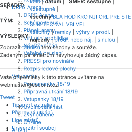
kolo
|
datum
|
SMĚR:
sestupně
|
SEŘADIT:
DRFG Arena
vzestupně
|
DRFG Arena
všechny
BLA
HOD
KRO
NJI
ORL
PRE
STE
TÝM:
Schéma tribun
SUM
TEC
VAL
VBI
VEL
Plánek areny
všechny
|
remízy
|
výhry v prodl.
|
VÝSLEDKY:
Virtuální prohlídka
nájezdy
|
prodl. nebo náj.
|
s nulou
|
Návštěvní řád
Zobrazit
tabulku
této sezóny a soutěže.
Veřejné bruslení
Zadaným parametrům nevyhovuje žádný zápas.
PRESS: pro novináře
Rozpis ledové plochy
Vstupenky
Vaše připomínky k této stránce uvítáme na
Permanentky 18/19
webmaster
@esports.cz.
Přípravná utkání 18/19
Tweet
Vstupenky 18/19
Tipsport extraliga
Uvolňování míst
Přípravná utkání
Zvýhodněné
Liga mistrů
On-line
Univerzitní souboj
A-tým