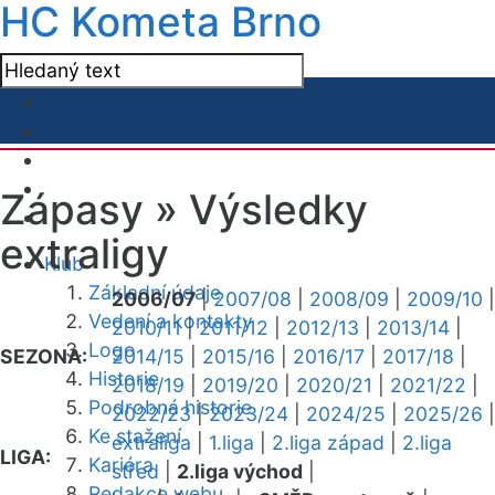
HC Kometa Brno
Zápasy »
Výsledky
extraligy
Klub
Základní údaje
2006/07
|
2007/08
|
2008/09
|
2009/10
|
Vedení a kontakty
2010/11
|
2011/12
|
2012/13
|
2013/14
|
Logo
SEZONA:
2014/15
|
2015/16
|
2016/17
|
2017/18
|
Historie
2018/19
|
2019/20
|
2020/21
|
2021/22
|
Podrobná historie
2022/23
|
2023/24
|
2024/25
|
2025/26
|
Ke stažení
extraliga
|
1.liga
|
2.liga západ
|
2.liga
LIGA:
Kariéra
střed
|
2.liga východ
|
Redakce webu