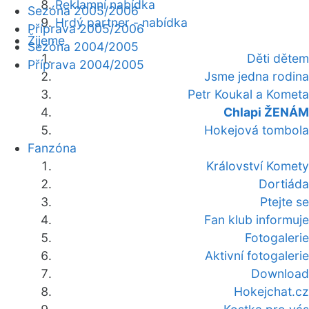
Reklamní nabídka
Sezóna 2005/2006
Hrdý partner - nabídka
Příprava 2005/2006
Žijeme
Sezóna 2004/2005
Děti dětem
Příprava 2004/2005
Jsme jedna rodina
Petr Koukal a Kometa
Chlapi ŽENÁM
Hokejová tombola
Fanzóna
Království Komety
Dortiáda
Ptejte se
Fan klub informuje
Fotogalerie
Aktivní fotogalerie
Download
Hokejchat.cz