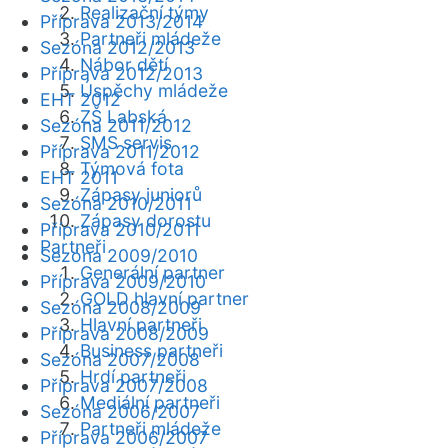
Realizační týmy
Příprava 2013/2014
Partneři mládeže
Sezóna 2012/2013
Nábor dětí
Příprava 2012/2013
Úspěchy mládeže
EHT 2012
ZŠ Labská
Sezóna 2011/2012
SMS servis
Příprava 2011/2012
Týmová fota
EHT 2011
Zápasy juniorů
Sezóna 2010/2011
Zápasy dorostu
Příprava 2010/2011
Partneři
Sezóna 2009/2010
Generální partner
Příprava 2009/2010
GOLD hlavní partner
Sezóna 2008/2009
Hlavní partneři
Příprava 2008/2009
Business partneři
Sezóna 2007/2008
Hrdí partneři
Příprava 2007/2008
Mediální partneři
Sezóna 2006/2007
Partneři mládeže
Příprava 2006/2007